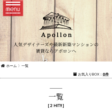
人気デザイナーズや最新新築マンションの
賃貸ならアポロンへ
ホーム
〉
一覧
お気入り
BOX
：
0件
一覧
[ 2 HIT!! ]