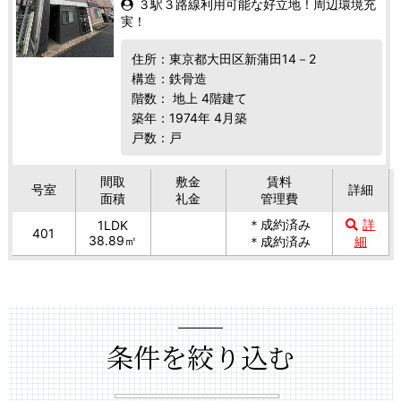
３駅３路線利用可能な好立地！周辺環境充
実！
住所：東京都大田区新蒲田14－2
構造：鉄骨造
階数： 地上 4階建て
築年：1974年 4月築
戸数：戸
間取
敷金
賃料
号室
詳細
面積
礼金
管理費
＊成約済み
詳
1LDK
401
38.89㎡
＊成約済み
細
条件を絞り込む