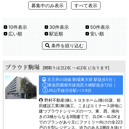
募集中のみ表示
すべて表示
10件表示
30件表示
50件表示
広い順
駅近順
安い順
条件を絞り込む
プラウド駒場
[間取りは2LDK ～4LDK になります]
京王井の頭線 駒場東大前 駅徒歩5分｜
②
東急田園都市線池尻大橋駅徒歩12分｜
③
JR山手線渋谷駅バス9分
野村不動産(株)､トヨタホーム(株)分譲、前
田建設工業(株)施工。こまばエミナース跡地に
建つプラウドシリーズの一つ。東、西、南向
きの3棟からなる9階建てで、2LDK～4LDKま
でのプランがあり主にファミリー向けの全223
戸の大型レジデンス。迫力のある3層吹き抜け