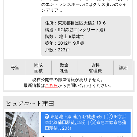
のエントランスホールにはクリスタルのシャ
ンデリア…
住所：東京都目黒区大橋2-19-6
構造：RC(鉄筋コンクリート造)
階数： 地上 9階建て
築年：2012年 9月築
戸数：223戸
間取
敷金
賃料
号室
詳細
面積
礼金
管理費
現在公開中の部屋情報がありません。
最新情報は
こちら
からお問い合わせください。
ピュアコート蒲田
東急池上線 蓮沼 駅徒歩5分｜
②
JR京浜
東北線蒲田駅徒歩8分｜
③
京急本線京急蒲
田駅徒歩20分