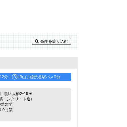
条件を絞り込む
12分｜
③
JR山手線渋谷駅バス9分
黒区大橋2-19-6
鉄筋コンクリート造)
9階建て
年 9月築