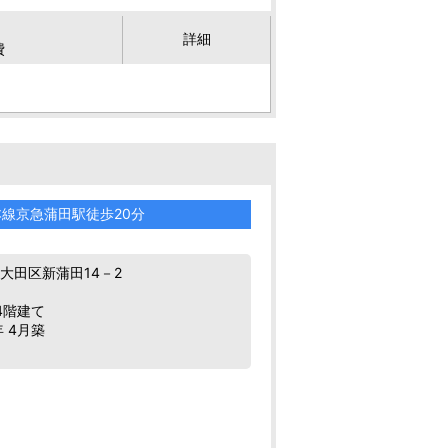
詳細
費
本線京急蒲田駅徒歩20分
大田区新蒲田14－2
4階建て
年 4月築