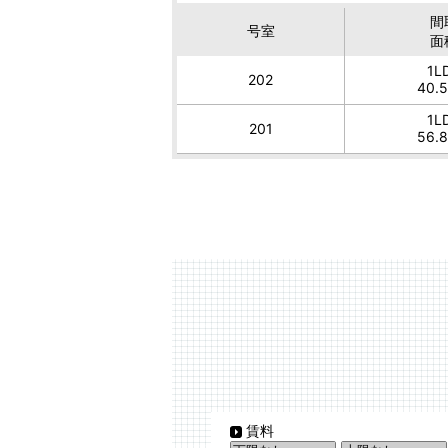
間
号室
面
1L
202
40.
1L
201
56.
賃料