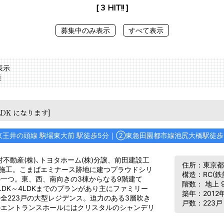
[ 3 HIT!! ]
募集中のみ表示
すべて表示
表示
順
LDK になります]
京王井の頭線 駒場東大前 駅徒歩5分｜
②
東急田園都市線池尻大橋駅徒歩
村不動産(株)､トヨタホーム(株)分譲、前田建設工
住所：東京都目
)施工。こまばエミナース跡地に建つプラウドシリ
構造：RC(
一つ。東、西、南向きの3棟からなる9階建て
階数： 地上 
LDK～4LDKまでのプランがあり主にファミリー
築年：2012
全223戸の大型レジデンス。迫力のある3層吹き
戸数：223戸
のエントランスホールにはクリスタルのシャンデリ