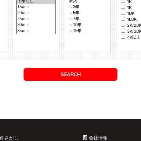
1R
1K
1DK
1LDK
2K/2D
3K/3D
4K以上
件さがし
会社情報