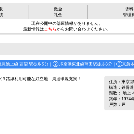
取
敷金
賃料
積
礼金
管理
現在公開中の部屋情報がありません。
最新情報は
こちら
からお問い合わせください。
東急池上線 蓮沼 駅徒歩5分｜
②
JR京浜東北線蒲田駅徒歩8分｜
③
京急
駅３路線利用可能な好立地！周辺環境充実！
住所：東京都
構造：鉄骨造
階数： 地上 
築年：1974
戸数：戸