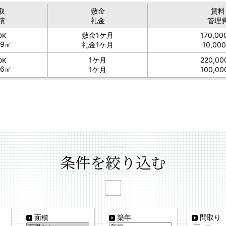
取
敷金
賃料
積
礼金
管理
敷金
1ケ月
170,0
DK
59㎡
礼金
1ケ月
10,00
1ケ月
220,0
DK
86㎡
1ケ月
100,0
条件を絞り込む
面積
築年
間取り