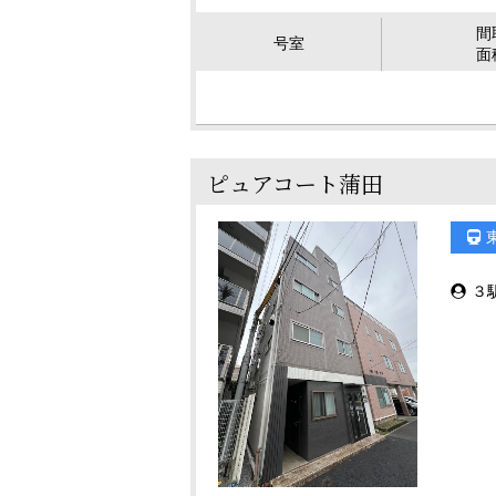
間
号室
面
ピュアコート蒲田
３