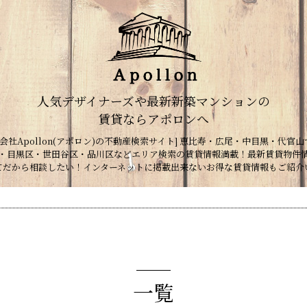
人気デザイナーズや最新新築マンションの
賃貸ならアポロンへ
会社Apollon(アポロン)の不動産検索サイト] 恵比寿・広尾・中目黒・代官山
・目黒区・世田谷区・品川区などエリア検索の賃貸情報満載！最新賃貸物件
てだから相談したい！インターネットに掲載出来ないお得な賃貸情報もご紹介
一覧