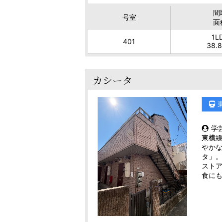
間
号室
面
1L
401
38.
カシータ
学
東横
やか
タ」。
スト
食に