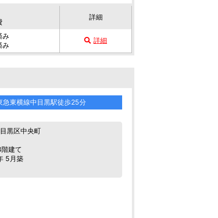
詳細
費
済み
詳細
済み
東急東横線中目黒駅徒歩25分
都目黒区中央町
3階建て
年 5月築