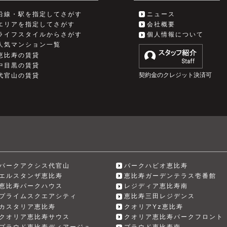
沿線・駅を指定してさがす
ニュース
エリアを指定してさがす
会社概要
ライフスタイルからさがす
個人情報について
人気マンション一覧
恵比寿の賃貸
中目黒の賃貸
契約金のクレジット決済可
代官山の賃貸
パークアクシス代官山
パークハビオ恵比寿
エルスタンザ恵比寿
恵比寿ガーデンテラス壱番館
恵比寿パークハウス
レジディア恵比寿南
プライムスクエアシティ
恵比寿三田レジデンス
カスタリア恵比寿
クオリアYz恵比寿
クオリア恵比寿サウス
クオリア恵比寿パークフロント
プラウド恵比寿ディアージュ
プラウド恵比寿南