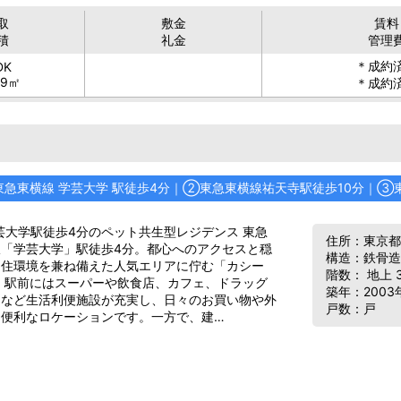
取
敷金
賃料
積
礼金
管理
＊成約
DK
89㎡
＊成約
東急東横線 学芸大学 駅徒歩4分｜
②
東急東横線祐天寺駅徒歩10分｜
③
芸大学駅徒歩4分のペット共生型レジデンス 東急
住所：東京
線「学芸大学」駅徒歩4分。都心へのアクセスと穏
構造：鉄骨造
な住環境を兼ね備えた人気エリアに佇む「カシー
階数： 地上 
 駅前にはスーパーや飲食店、カフェ、ドラッグ
築年：2003
アなど生活利便施設が充実し、日々のお買い物や外
戸数：戸
も便利なロケーションです。一方で、建…