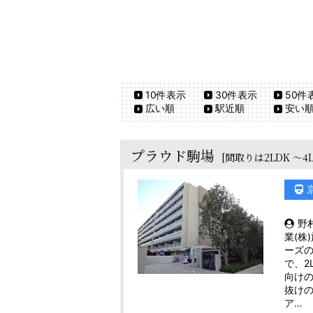
10件表示
30件表示
50件
広い順
駅近順
安い
プラウド駒場
[間取りは2LDK ～4
野
業(株
ーズの
で、2
向けの
抜け
ア…