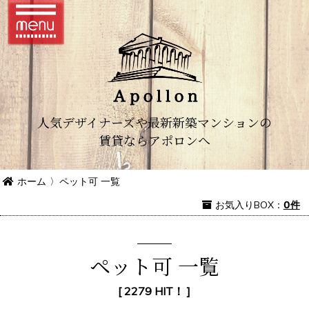
人気デザイナーズや最新新築マンションの
賃貸ならアポロンへ
ホーム
〉
ペット可 一覧
お気入り
BOX
：
0件
ペット可 一覧
[ 2279 HIT！ ]