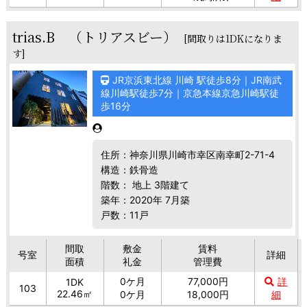
trias.B （トリアスビー）
[間取りは1DKになりま
す]
JR京浜東北線 川崎 駅徒歩8分｜JR南武
線川崎駅徒歩7分｜京急本線京急川崎駅徒
歩16分
住所：神奈川県川崎市幸区南幸町2-71-4
構造：鉄骨造
階数： 地上 3階建て
築年：2020年 7月築
戸数：11戸
間取
敷金
賃料
号室
詳細
面積
礼金
管理費
0ケ月
77,000円
詳
1DK
103
22.46㎡
0ケ月
18,000円
細