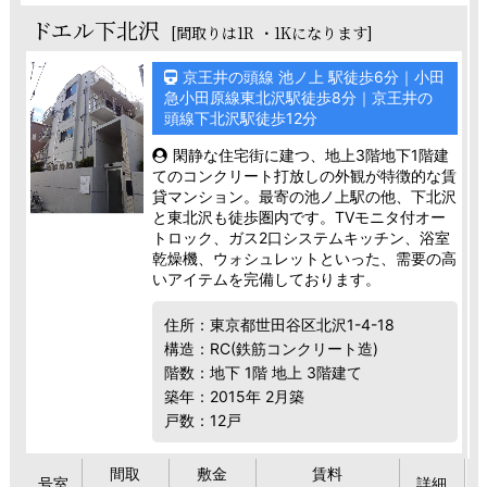
ドエル下北沢
[間取りは1R ・1Kになります]
京王井の頭線 池ノ上 駅徒歩6分｜小田
急小田原線東北沢駅徒歩8分｜京王井の
頭線下北沢駅徒歩12分
閑静な住宅街に建つ、地上3階地下1階建
てのコンクリート打放しの外観が特徴的な賃
貸マンション。最寄の池ノ上駅の他、下北沢
と東北沢も徒歩圏内です。TVモニタ付オー
トロック、ガス2口システムキッチン、浴室
乾燥機、ウォシュレットといった、需要の高
いアイテムを完備しております。
住所：東京都世田谷区北沢1-4-18
構造：RC(鉄筋コンクリート造)
階数：地下 1階 地上 3階建て
築年：2015年 2月築
戸数：12戸
間取
敷金
賃料
号室
詳細