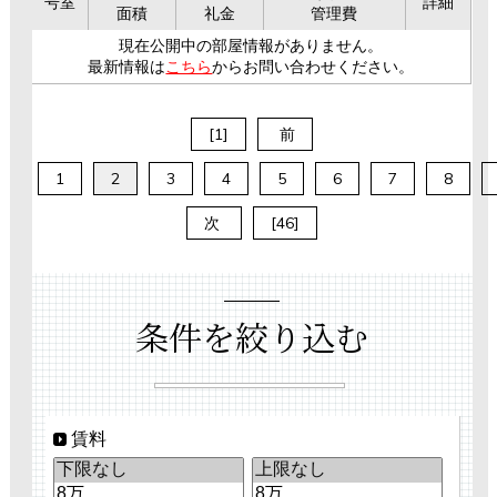
号室
詳細
面積
礼金
管理費
現在公開中の部屋情報がありません。
最新情報は
こちら
からお問い合わせください。
[1]
前
1
2
3
4
5
6
7
8
次
[46]
条件を絞り込む
賃料