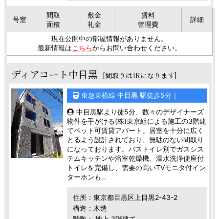
間取
敷金
賃料
号室
詳細
面積
礼金
管理費
現在公開中の部屋情報がありません。
最新情報は
こちら
からお問い合わせください。
ディアコート中目黒
[間取りは1Rになります]
東急東横線 中目黒 駅徒歩5分｜
中目黒駅より徒5分、数々のデザイナーズ
物件を手がける(株)東京組による施工の3階建
てペット可賃貸アパート。居室を十分に広く
とるよう設計されており、無駄のない間取り
になっております。バストイレ別でガスシス
テムキッチンや浴室乾燥機、温水洗浄便座付
トイレを完備し、需要の高いTVモニタ付イン
ターホンも…
住所：東京都目黒区上目黒2-43-2
構造：木造
階数： 地上 3階建て