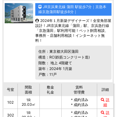
JR京浜東北線 蒲田 駅徒歩7分｜京急本
線京急蒲田駅徒歩8分｜
2024年１月新築デザイナーズ！全室角部屋
設計！JR京浜東北線「蒲田」駅、京浜急行線
「京急蒲田」駅利用可能！ペット飼育相談、
事務所・店舗利用相談！インターネット無
料！
住所：東京都大田区蒲田
構造：RC(鉄筋コンクリート造)
階数： 地上 4階建て
築年：2024年 1月築
戸数：11戸
間取
敷金
賃料
号室
詳細
面積
礼金
管理費
＊成約済み
詳
1R
102
20.03㎡
＊成約済み
細
＊成約済み
詳
1R
302