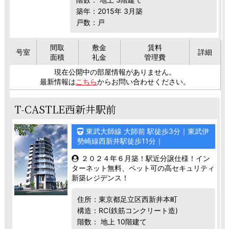
築年：2015年 3月築
戸数：戸
間取
敷金
賃料
号室
詳細
面積
礼金
管理費
現在公開中の部屋情報がありません。
最新情報は
こちら
からお問い合わせください。
T-CASTLE西新井駅前
東武大師線 大師前 駅徒歩3分｜東武伊
勢崎線西新井駅徒歩11分｜
２０２４年６月築！駅近分譲仕様！イン
ターネット無料、ペット可の高セキュリティ
新築レジデンス！
住所：東京都足立区西新井本町
構造：RC(鉄筋コンクリート造)
階数： 地上 10階建て