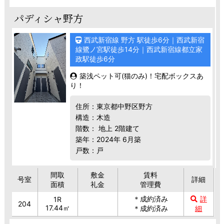
パディシャ野方
西武新宿線 野方 駅徒歩6分｜西武新宿
線鷺ノ宮駅徒歩14分｜西武新宿線都立家
政駅徒歩6分
築浅ペット可(猫のみ)！宅配ボックスあ
り！
住所：東京都中野区野方
構造：木造
階数： 地上 2階建て
築年：2024年 6月築
戸数：戸
間取
敷金
賃料
号室
詳細
面積
礼金
管理費
＊成約済み
詳
1R
204
17.44㎡
＊成約済み
細