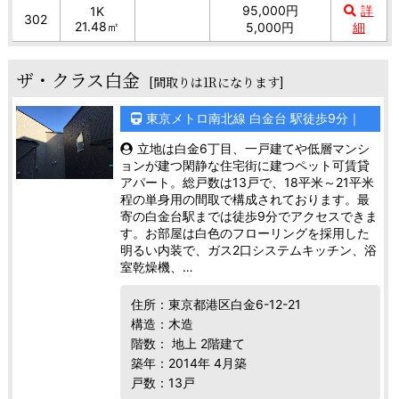
95,000円
詳
1K
302
21.48㎡
5,000円
細
ザ・クラス白金
[間取りは1Rになります]
東京メトロ南北線 白金台 駅徒歩9分｜
立地は白金6丁目、一戸建てや低層マンシ
ョンが建つ閑静な住宅街に建つペット可賃貸
アパート。総戸数は13戸で、18平米～21平米
程の単身用の間取で構成されております。最
寄の白金台駅までは徒歩9分でアクセスできま
す。お部屋は白色のフローリングを採用した
明るい内装で、ガス2口システムキッチン、浴
室乾燥機、…
住所：東京都港区白金6-12-21
構造：木造
階数： 地上 2階建て
築年：2014年 4月築
戸数：13戸