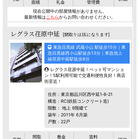
面積
礼金
管理費
現在公開中の部屋情報がありません。
最新情報は
こちら
からお問い合わせください。
レグラス荏原中延
[間取りは1Kになります]
東急目黒線 武蔵小山 駅徒歩15分｜東
急目黒線西小山駅徒歩13分｜東急池上
線荏原中延駅徒歩8分
レグラス荏原中延！ペット可マンショ
ン！5駅利用可能で交通利便性良好！商店
街至近！
住所：東京都品川区西中延1‐8‐21
構造：RC(鉄筋コンクリート造)
階数： 地上 9階建て
築年：2011年 6月築
戸数：22戸
間取
敷金
賃料