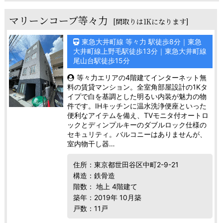
マリーンコーブ等々力
[間取りは1Kになります]
東急大井町線 等々力 駅徒歩8分｜東急
大井町線上野毛駅徒歩13分｜東急大井町線
尾山台駅徒歩15分
等々力エリアの4階建てインターネット無
料の賃貸マンション。全室角部屋設計の1Kタ
イプで白を基調とした明るい内装が魅力の物
件です。IHキッチンに温水洗浄便座といった
便利なアイテムを備え、TVモニタ付オートロ
ックとディンプルキーのダブルロック仕様の
セキュリティ。バルコニーはありませんが、
室内物干し器…
住所：東京都世田谷区中町2-9-21
構造：鉄骨造
階数： 地上 4階建て
築年：2019年 10月築
戸数：11戸