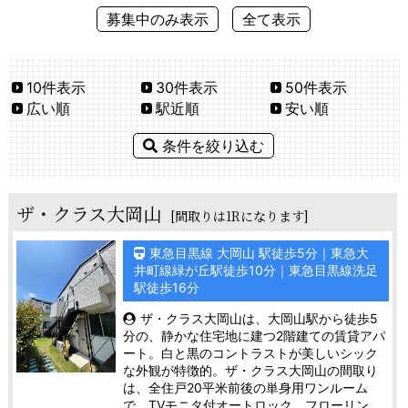
募集中のみ表示
全て表示
10件表示
30件表示
50件表示
広い順
駅近順
安い順
条件を絞り込む
ザ・クラス大岡山
[間取りは1Rになります]
東急目黒線 大岡山 駅徒歩5分｜東急大
井町線緑が丘駅徒歩10分｜東急目黒線洗足
駅徒歩16分
ザ・クラス大岡山は、大岡山駅から徒歩5
分の、静かな住宅地に建つ2階建ての賃貸アパ
ート。白と黒のコントラストが美しいシック
な外観が特徴的。ザ・クラス大岡山の間取り
は、全住戸20平米前後の単身用ワンルーム
で、TVモニタ付オートロック、フローリン