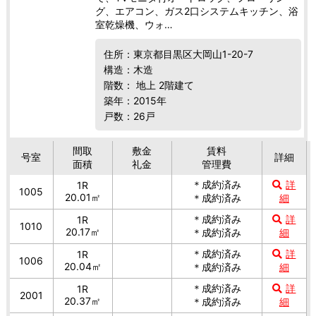
グ、エアコン、ガス2口システムキッチン、浴
室乾燥機、ウォ…
住所：東京都目黒区大岡山1-20-7
構造：木造
階数： 地上 2階建て
築年：2015年
戸数：26戸
間取
敷金
賃料
号室
詳細
面積
礼金
管理費
＊成約済み
詳
1R
1005
20.01㎡
＊成約済み
細
＊成約済み
詳
1R
1010
20.17㎡
＊成約済み
細
＊成約済み
詳
1R
1006
20.04㎡
＊成約済み
細
＊成約済み
詳
1R
2001
20.37㎡
＊成約済み
細