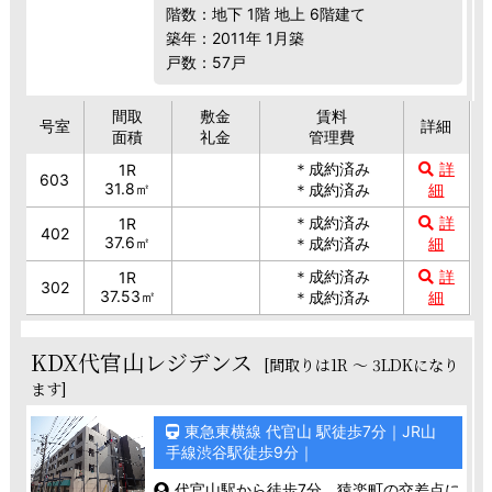
階数：地下 1階 地上 6階建て
築年：2011年 1月築
戸数：57戸
間取
敷金
賃料
号室
詳細
面積
礼金
管理費
＊成約済み
詳
1R
603
31.8㎡
＊成約済み
細
＊成約済み
詳
1R
402
37.6㎡
＊成約済み
細
＊成約済み
詳
1R
302
37.53㎡
＊成約済み
細
KDX代官山レジデンス
[間取りは1R ～ 3LDKになり
ます]
東急東横線 代官山 駅徒歩7分｜JR山
手線渋谷駅徒歩9分｜
代官山駅から徒歩7分、猿楽町の交差点に