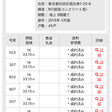
住所：東京都渋谷区恵比寿1-23-6
構造：RC(鉄筋コンクリート造)
階数： 地上 9階建て
築年：2015年 3月築
戸数：45戸
間取
敷金
賃料
号室
詳細
面積
礼金
管理費
＊成約済み
詳
1K
503
33.15㎡
＊成約済み
細
＊成約済み
詳
1K
307
33.15㎡
＊成約済み
細
＊成約済み
詳
1K
803
33.15㎡
＊成約済み
細
＊成約済み
詳
1K
807
33.15㎡
＊成約済み
細
＊成約済み
詳
1K
507
33.15㎡
＊成約済み
細
＊成約済み
詳
1K