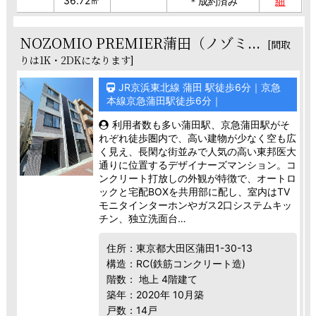
36.72㎡
＊成約済み
細
NOZOMIO PREMIER蒲田（ノゾミ...
[間取
りは1K・2DKになります]
JR京浜東北線 蒲田 駅徒歩6分｜京急
本線京急蒲田駅徒歩6分｜
利用者数も多い蒲田駅、京急蒲田駅がそ
れぞれ徒歩圏内で、高い建物が少なく空も広
く見え、長閑な街並みで人気の高い東邦医大
通りに位置するデザイナーズマンション。コ
ンクリート打放しの外観が特徴で、オートロ
ックと宅配BOXを共用部に配し、室内はTV
モニタインターホンやガス2口システムキッ
チン、独立洗面台…
住所：東京都大田区蒲田1-30-13
構造：RC(鉄筋コンクリート造)
階数： 地上 4階建て
築年：2020年 10月築
戸数：14戸