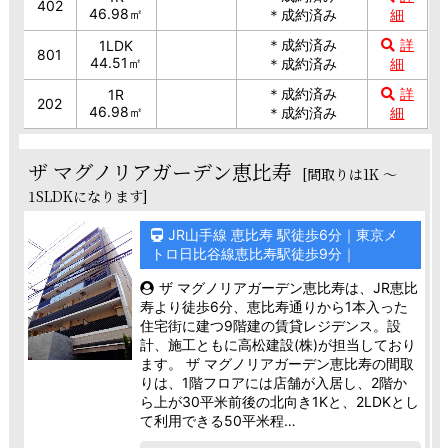
402
46.98㎡
＊成約済み
細
＊成約済み
詳
1LDK
801
44.51㎡
＊成約済み
細
＊成約済み
詳
1R
202
46.98㎡
＊成約済み
細
ザ マグノリアガーデン恵比寿
[間取りは1K ～
1SLDKになります]
JR山手線 恵比寿 駅徒歩6分｜東京メ
トロ日比谷線恵比寿駅徒歩9分｜
ザ マグノリアガーデン恵比寿は、JR恵比
寿より徒歩6分、恵比寿通りから1本入った
住宅街に建つ9階建の賃貸レジデンス。設
計、施工ともに高松建設(株)が担当しており
ます。 ザ マグノリアガーデン恵比寿の間取
りは、1階フロアには店舗が入居し、2階か
ら上が30平米前後の北向き1Kと、2LDKとし
て利用できる50平米程…