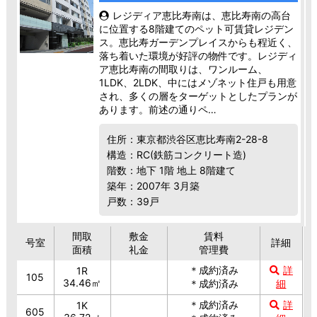
レジディア恵比寿南は、恵比寿南の高台
に位置する8階建てのペット可賃貸レジデン
ス。恵比寿ガーデンプレイスからも程近く、
落ち着いた環境が好評の物件です。レジディ
ア恵比寿南の間取りは、ワンルーム、
1LDK、2LDK、中にはメゾネット住戸も用意
され、多くの層をターゲットとしたプランが
あります。前述の通りペ…
住所：東京都渋谷区恵比寿南2-28-8
構造：RC(鉄筋コンクリート造)
階数：地下 1階 地上 8階建て
築年：2007年 3月築
戸数：39戸
間取
敷金
賃料
号室
詳細
面積
礼金
管理費
＊成約済み
詳
1R
105
34.46㎡
＊成約済み
細
＊成約済み
詳
1K
605