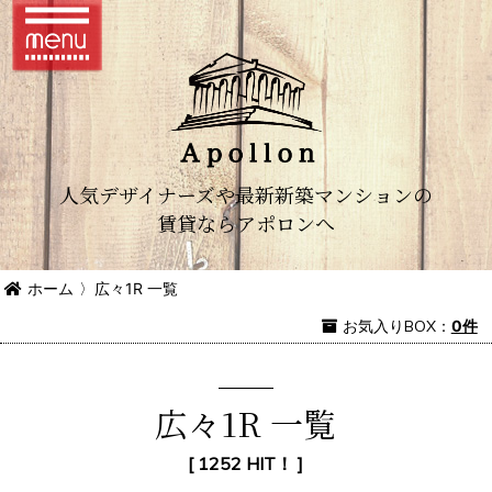
人気デザイナーズや最新新築マンションの
賃貸ならアポロンへ
ホーム
〉
広々1R 一覧
お気入り
BOX
：
0件
広々1R 一覧
[ 1252 HIT！ ]