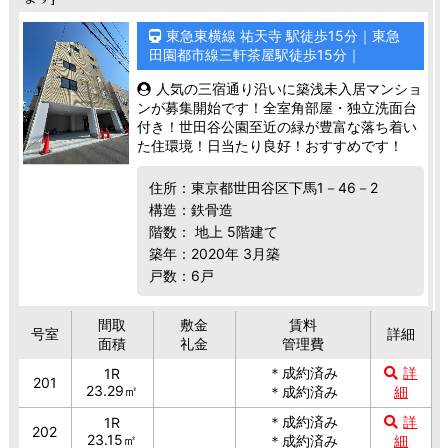
東急東横線 祐天寺 駅徒歩15分｜東急
田園都市線三軒茶屋駅徒歩15分｜
人気の三宿通り沿いに築浅未入居マンショ
ンが募集開始です！全室角部屋・独立洗面台
付き！世田谷公園至近の緑が豊富な落ち着い
た住環境！日当たり良好！おすすめです！
住所：東京都世田谷区下馬1－46－2
構造：鉄骨造
階数： 地上 5階建て
築年：2020年 3月築
戸数：6戸
間取
敷金
賃料
号室
詳細
面積
礼金
管理費
＊成約済み
詳
1R
201
23.29㎡
＊成約済み
細
＊成約済み
詳
1R
202
23.15㎡
＊成約済み
細