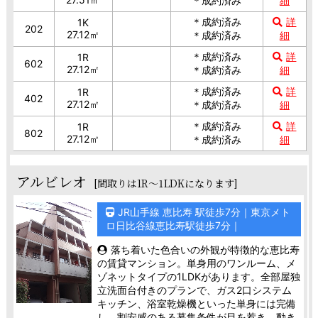
＊成約済み
細
＊成約済み
詳
1K
202
27.12㎡
＊成約済み
細
＊成約済み
詳
1R
602
27.12㎡
＊成約済み
細
＊成約済み
詳
1R
402
27.12㎡
＊成約済み
細
＊成約済み
詳
1R
802
27.12㎡
＊成約済み
細
アルビレオ
[間取りは1R～1LDKになります]
JR山手線 恵比寿 駅徒歩7分｜東京メト
ロ日比谷線恵比寿駅徒歩7分｜
落ち着いた色合いの外観が特徴的な恵比寿
の賃貸マンション。単身用のワンルーム、メ
ゾネットタイプの1LDKがあります。全部屋独
立洗面台付きのプランで、ガス2口システム
キッチン、浴室乾燥機といった単身には完備
し、割安感のある募集条件が目を惹き、動き