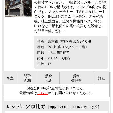
の賃貸マンション。10帖超のワンルームと40
㎡台の1LDKで構成された、シングル向けの物
件です。ノンタッチキー、TVモニタ付オート
ロック、IH2口システムキッチン、浴室乾燥
機、独立洗面台、追焚き機能付バス、宅配
BOXなど生活利便性の高い充実した設備と、
お部屋の鍵、窓に…
住所：東京都渋谷区恵比寿3-10-8
構造：RC(鉄筋コンクリート造)
階数： 地上 6階建て
築年：2014年 3月築
戸数：戸
間取
敷金
賃料
号室
詳細
面積
礼金
管理費
現在公開中の部屋情報がありません。
最新情報は
こちら
からお問い合わせください。
レジディア恵比寿
[間取りは1R～1LDKになります]