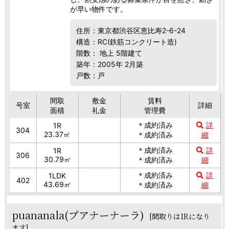
が早い物件です。
住所：東京都渋谷区恵比寿2-6-24
構造：RC(鉄筋コンクリート造)
階数： 地上 5階建て
築年：2005年 2月築
戸数：戸
間取
敷金
賃料
号室
詳細
面積
礼金
管理費
＊成約済み
詳
1R
304
23.37㎡
＊成約済み
細
＊成約済み
詳
1R
306
30.79㎡
＊成約済み
細
＊成約済み
詳
1LDK
402
43.69㎡
＊成約済み
細
puananala(プアナーナーラ)
[間取りは1Rになり
ます]