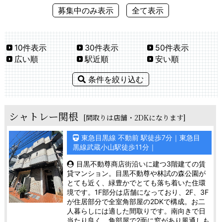
募集中のみ表示
全て表示
10件表示
30件表示
50件表示
広い順
駅近順
安い順
条件を絞り込む
シャトレー関根
[間取りは店舗・2DKになります]
東急目黒線 不動前 駅徒歩7分｜東急目
黒線武蔵小山駅徒歩11分｜
目黒不動尊商店街沿いに建つ3階建ての賃
貸マンション。目黒不動尊や林試の森公園が
とても近く、緑豊かでとても落ち着いた住環
境です。1F部分は店舗になっており、2F、3F
が住居部分で全室角部屋の2DKで構成。お二
人暮らしには適した間取りです。南向きで日
当たり良く、角部屋で2面に窓があり風通しも