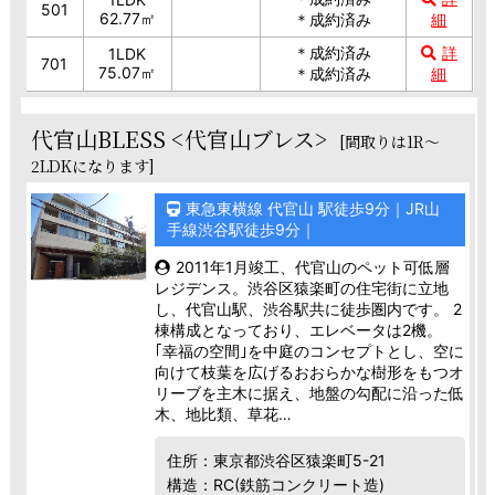
501
62.77㎡
＊成約済み
細
＊成約済み
詳
1LDK
701
75.07㎡
＊成約済み
細
代官山BLESS <代官山ブレス>
[間取りは1R～
2LDKになります]
東急東横線 代官山 駅徒歩9分｜JR山
手線渋谷駅徒歩9分｜
2011年1月竣工、代官山のペット可低層
レジデンス。渋谷区猿楽町の住宅街に立地
し、代官山駅、渋谷駅共に徒歩圏内です。 2
棟構成となっており、エレベータは2機。
｢幸福の空間｣を中庭のコンセプトとし、空に
向けて枝葉を広げるおおらかな樹形をもつオ
リーブを主木に据え、地盤の勾配に沿った低
木、地比類、草花…
住所：東京都渋谷区猿楽町5-21
構造：RC(鉄筋コンクリート造)