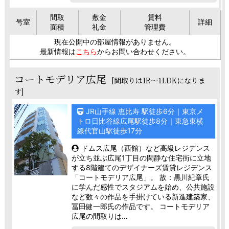
間取
敷金
賃料
号室
詳細
面積
礼金
管理費
現在公開中の部屋情報がありません。
最新情報は
こちら
からお問い合わせください。
コートモデリア広尾
[間取りは1R～1LDKになりま
す]
JR山手線 恵比寿 駅徒歩6分｜東京メ
トロ日比谷線広尾駅徒歩8分｜東急東横
線代官山駅徒歩17分
ドムス広尾（西館）など高級レジデンス
が立ち並ぶ広尾1丁目の閑静な住宅街に立地
する8階建てのデザイナーズ賃貸レジデンス
「コートモデリア広尾」。 故：黒川紀章氏
に学んだ感性でスタジアムを始め、公共施設
など数々の作品を手掛けている新進建築家、
冨田健一郎氏の作品です。 コートモデリア
広尾の間取りは…