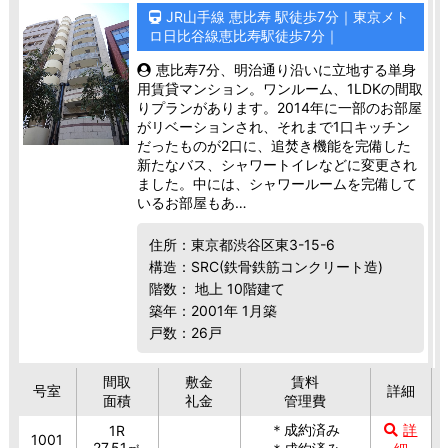
JR山手線 恵比寿 駅徒歩7分｜東京メト
ロ日比谷線恵比寿駅徒歩7分｜
恵比寿7分、明治通り沿いに立地する単身
用賃貸マンション。ワンルーム、1LDKの間取
りプランがあります。2014年に一部のお部屋
がリベーションされ、それまで1口キッチン
だったものが2口に、追焚き機能を完備した
新たなバス、シャワートイレなどに変更され
ました。中には、シャワールームを完備して
いるお部屋もあ…
住所：東京都渋谷区東3-15-6
構造：SRC(鉄骨鉄筋コンクリート造)
階数： 地上 10階建て
築年：2001年 1月築
戸数：26戸
間取
敷金
賃料
号室
詳細
面積
礼金
管理費
＊成約済み
詳
1R
1001
27.51㎡