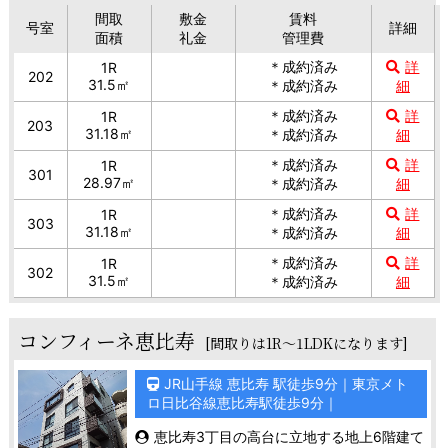
間取
敷金
賃料
号室
詳細
面積
礼金
管理費
＊成約済み
詳
1R
202
31.5㎡
＊成約済み
細
＊成約済み
詳
1R
203
31.18㎡
＊成約済み
細
＊成約済み
詳
1R
301
28.97㎡
＊成約済み
細
＊成約済み
詳
1R
303
31.18㎡
＊成約済み
細
＊成約済み
詳
1R
302
31.5㎡
＊成約済み
細
コンフィーネ恵比寿
[間取りは1R～1LDKになります]
JR山手線 恵比寿 駅徒歩9分｜東京メト
ロ日比谷線恵比寿駅徒歩9分｜
恵比寿3丁目の高台に立地する地上6階建て