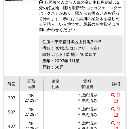
各界著名人にも人気の高い中目黒駅徒歩2
分の好立地！建物1階部分にはカフェ「スター
バックス」があり、駅からも明るい道を通っ
て帰れます。春には目黒川の桜並木を楽しめ
る素晴らしい立地です。最新の空室状況はお
問い合わせください。
住所：東京都目黒区上目黒3-1-3
構造：RC(鉄筋コンクリート造)
階数：地下 1階 地上 10階建て
築年：2002年 1月築
戸数：66戸
間取
敷金
賃料
号室
詳細
面積
礼金
管理費
＊成約済み
詳
1R
307
27.29㎡
＊成約済み
細
＊成約済み
詳
1R
507
27.29㎡
＊成約済み
細
＊成約済み
詳
1R
407
27.29㎡
＊成約済み
細