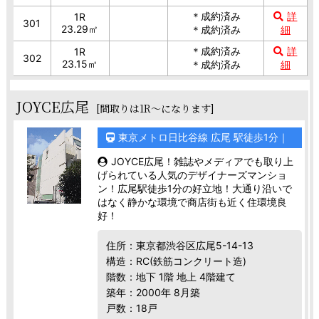
＊成約済み
詳
1R
301
23.29㎡
＊成約済み
細
＊成約済み
詳
1R
302
23.15㎡
＊成約済み
細
JOYCE広尾
[間取りは1R～になります]
東京メトロ日比谷線 広尾 駅徒歩1分｜
JOYCE広尾！雑誌やメディアでも取り上
げられている人気のデザイナーズマンショ
ン！広尾駅徒歩1分の好立地！大通り沿いで
はなく静かな環境で商店街も近く住環境良
好！
住所：東京都渋谷区広尾5-14-13
構造：RC(鉄筋コンクリート造)
階数：地下 1階 地上 4階建て
築年：2000年 8月築
戸数：18戸