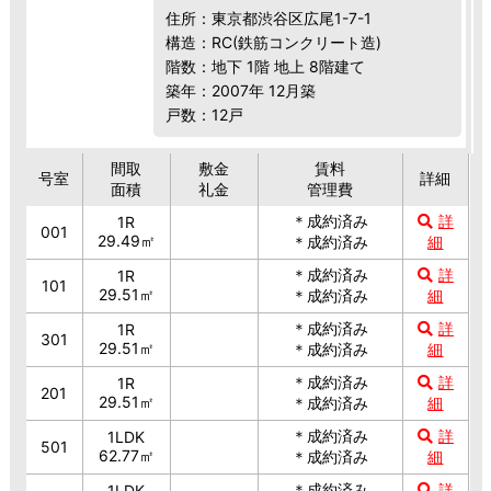
住所：東京都渋谷区広尾1-7-1
構造：RC(鉄筋コンクリート造)
階数：地下 1階 地上 8階建て
築年：2007年 12月築
戸数：12戸
間取
敷金
賃料
号室
詳細
面積
礼金
管理費
＊成約済み
詳
1R
001
29.49㎡
＊成約済み
細
＊成約済み
詳
1R
101
29.51㎡
＊成約済み
細
＊成約済み
詳
1R
301
29.51㎡
＊成約済み
細
＊成約済み
詳
1R
201
29.51㎡
＊成約済み
細
＊成約済み
詳
1LDK
501
62.77㎡
＊成約済み
細
＊成約済み
詳
1LDK