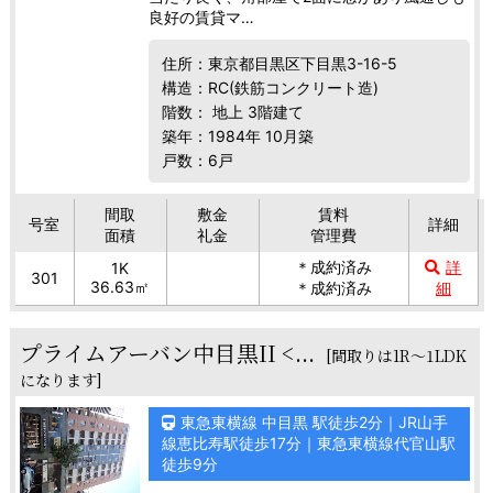
良好の賃貸マ…
住所：東京都目黒区下目黒3-16-5
構造：RC(鉄筋コンクリート造)
階数： 地上 3階建て
築年：1984年 10月築
戸数：6戸
間取
敷金
賃料
号室
詳細
面積
礼金
管理費
＊成約済み
詳
1K
301
36.63㎡
＊成約済み
細
プライムアーバン中目黒II <...
[間取りは1R～1LDK
になります]
東急東横線 中目黒 駅徒歩2分｜JR山手
線恵比寿駅徒歩17分｜東急東横線代官山駅
徒歩9分