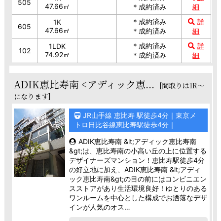
505
47.66㎡
＊成約済み
細
＊成約済み
詳
1K
605
47.66㎡
＊成約済み
細
＊成約済み
詳
1LDK
102
74.92㎡
＊成約済み
細
ADIK恵比寿南 <アディック恵...
[間取りは1R～
になります]
JR山手線 恵比寿 駅徒歩4分｜東京メ
トロ日比谷線恵比寿駅徒歩4分｜
ADIK恵比寿南 &lt;アディック恵比寿南
&gt;は、恵比寿南の小高い丘の上に位置する
デザイナーズマンション！恵比寿駅徒歩4分
の好立地に加え、ADIK恵比寿南 &lt;アディ
ック恵比寿南&gt;の目の前にはコンビニエン
スストアがあり生活環境良好！ゆとりのある
ワンルームを中心とした構成でお洒落なデザ
インが人気のオス…