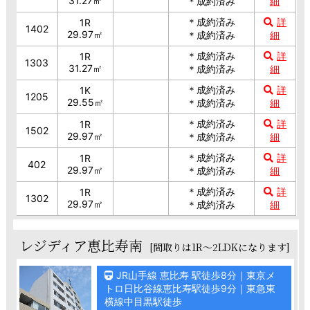
31.27㎡
＊成約済み
細
＊成約済み
詳
1R
1402
29.97㎡
＊成約済み
細
＊成約済み
詳
1R
1303
31.27㎡
＊成約済み
細
＊成約済み
詳
1K
1205
29.55㎡
＊成約済み
細
＊成約済み
詳
1R
1502
29.97㎡
＊成約済み
細
＊成約済み
詳
1R
402
29.97㎡
＊成約済み
細
＊成約済み
詳
1R
1302
29.97㎡
＊成約済み
細
レジディア恵比寿南
[間取りは1R～2LDKになります]
JR山手線 恵比寿 駅徒歩8分｜東京メ
トロ日比谷線恵比寿駅徒歩9分｜東急東
横線中目黒駅徒歩