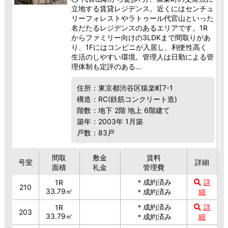
立地する賃貸レジデンス。近くにはセンチュ
リーフォレストやラトゥール代官山といった
名だたるレジデンスのあるエリアです。1R
からファミリー向けの3LDKまで間取りがあ
り、1Fにはコンビニが入居し、利便性高く
生活のしやすい環境。管理人は日勤による管
理体制も定評のある…
住所：東京都渋谷区猿楽町7-1
構造：RC(鉄筋コンクリート造)
階数：地下 2階 地上 6階建て
築年：2003年 1月築
戸数：83戸
間取
敷金
賃料
号室
詳細
面積
礼金
管理費
＊成約済み
詳
1R
210
33.79㎡
＊成約済み
細
＊成約済み
詳
1R
203
33.79㎡
＊成約済み
細