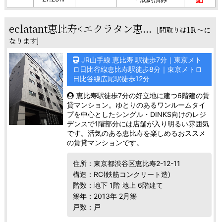
eclatant恵比寿<エクラタン恵...
[間取りは1Ｒ～に
なります]
JR山手線 恵比寿 駅徒歩7分｜東京メト
ロ日比谷線恵比寿駅徒歩8分｜東京メトロ
日比谷線広尾駅徒歩12分
恵比寿駅徒歩7分の好立地に建つ6階建の賃
貸マンション。ゆとりのあるワンルームタイ
プを中心としたシングル・DINKS向けのレジ
デンスで1階部分には店舗が入り明るい雰囲気
です。活気のある恵比寿を楽しめるおススメ
の賃貸マンションです。
住所：東京都渋谷区恵比寿2-12-11
構造：RC(鉄筋コンクリート造)
階数：地下 1階 地上 6階建て
築年：2013年 2月築
戸数：戸