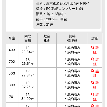
住所：東京都渋谷区恵比寿南1‐16‐4
構造：RC(鉄筋コンクリート造)
階数： 地上 8階建て
築年：2002年 3月築
戸数：21戸
間取
敷金
賃料
号室
詳細
面積
礼金
管理費
＊成約済み
詳
1R
403
29.34㎡
＊成約済み
細
＊成約済み
詳
1R
702
26.61㎡
＊成約済み
細
＊成約済み
詳
1R
503
29.34㎡
＊成約済み
細
＊成約済み
詳
1R
303
32.25㎡
＊成約済み
細
＊成約済み
詳
1R
701
34.99㎡
＊成約済み
細
＊成約済み
詳
1R