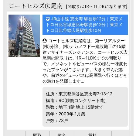
コートヒルズ広尾南
[間取りは1R～1LDKになります]
JR山手線 恵比寿 駅徒歩12分｜東京メ
トロ日比谷線恵比寿駅徒歩12分｜東京メ
トロ日比谷線広尾駅徒歩10分
コートヒルズ広尾南は、第一リアルター
(株)分譲、(株)ナカノフドー建設施工の15階
建デザイナーズレジデンス。コートヒルズ広
尾南の間取りは、1R～1LDKまでの間取り
で、メゾネットやビューバスの様な一味変わ
ったプランがございます。大きく並んだ窓
や、前述のビューバスは高層階へ行くほどそ
の魅力を発揮します…
住所：東京都渋谷区恵比寿2-13-12
構造：RC(鉄筋コンクリート造)
階数：地下 1階 地上 15階建て
築年：2009年 1月築
戸数：73戸
間取
敷金
賃料