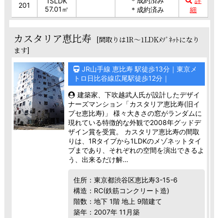
＊成約済み
詳
1SLDK
201
57.01㎡
＊成約済み
細
カスタリア恵比寿
[間取りは1R～1LDKﾒｿﾞﾈｯﾄになり
ます]
JR山手線 恵比寿 駅徒歩13分｜東京メ
トロ日比谷線広尾駅徒歩12分｜
建築家、下吹越武人氏が設計したデザイ
ナーズマンション「カスタリア恵比寿(旧イ
プセ恵比寿)」 様々大きさの窓がランダムに
現れている特徴的な外観で2008年グッドデ
ザイン賞を受賞。 カスタリア恵比寿の間取
りは、1Rタイプから1LDKのメゾネットタイ
プまであり、それぞれの空間を演出できるよ
う、出来るだけ解…
住所：東京都渋谷区恵比寿3-15-6
構造：RC(鉄筋コンクリート造)
階数：地下 1階 地上 9階建て
築年：2007年 11月築