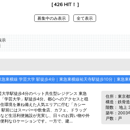
[ 426 HIT！ ]
募集中のみ表示
全て表示
表示
順
東急東横線 学芸大学 駅徒歩4分｜東急東横線祐天寺駅徒歩10分｜東急東
芸大学駅徒歩4分のペット共生型レジデンス 東急
住所：東京
線「学芸大学」駅徒歩4分。都心へのアクセスと穏
構造：鉄骨造
な住環境を兼ね備えた人気エリアに佇む「カシー
階数： 地上 
 駅前にはスーパーや飲食店、カフェ、ドラッグ
築年：2003
アなど生活利便施設が充実し、日々のお買い物や外
戸数：戸
も便利なロケーションです。一方で、建…