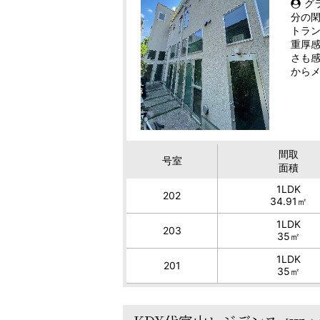
グ
分の
トラ
重厚
さも感
からメ
間取
号室
面積
1LDK
202
34.91㎡
1LDK
203
35㎡
1LDK
201
35㎡