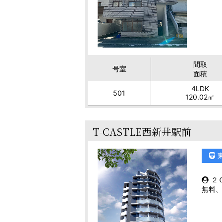
間取
号室
面積
4LDK
501
120.02㎡
T-CASTLE西新井駅前
２
無料