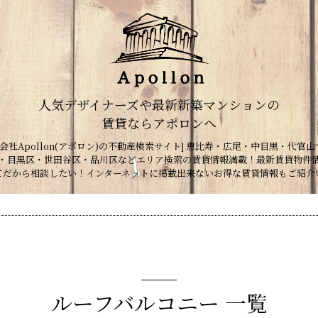
人気デザイナーズや最新新築マンションの
賃貸ならアポロンへ
会社Apollon(アポロン)の不動産検索サイト] 恵比寿・広尾・中目黒・代官山
・目黒区・世田谷区・品川区などエリア検索の賃貸情報満載！最新賃貸物件
てだから相談したい！インターネットに掲載出来ないお得な賃貸情報もご紹介
ルーフバルコニー 一覧