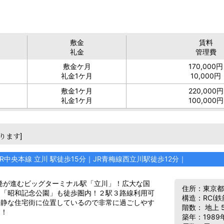
敷金
賃料
礼金
管理費
敷金
ケ月
170,000円
礼金
1ケ月
10,000円
敷金
1ケ月
220,000円
礼金
1ケ月
100,000円
ります]
JR中央本線 立川 駅徒歩15分｜JR青梅線西立川駅徒歩12分｜
発が進むビッグターミナル駅「立川」！広大な国
住所：東京都
園「昭和記念公園」も徒歩圏内！２駅３路線利用可
構造：RC(
閑静な住宅街に位置しているので非常に過ごしやす
階数： 地上 
す！
築年：1989