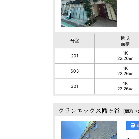
間取
号室
面積
1K
201
22.26㎡
1K
603
22.26㎡
1K
301
22.26㎡
グランエッグス幡ヶ谷
[間取り