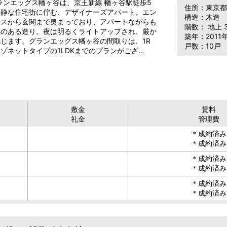
ランエッグス幡ヶ谷は、京王新線 幡ヶ谷駅徒歩5
住所：東京都渋
閑静な住宅街に佇む、デザイナーズアパート。エン
構造：木造
ンスから玄関まで奥まっており、アパートながらも
階数： 地上 
感のある造り。夜は明るくライトアップされ、厳か
築年：2011年
じます。グランエッグス幡ヶ谷の間取りは、1R
戸数：10戸
ゾネットタイプの1LDKまでのプランがござ…
敷金
賃料
礼金
管理費
＊成約済み
＊成約済み
＊成約済み
＊成約済み
＊成約済み
＊成約済み