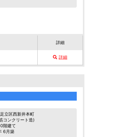
詳細
詳細
都足立区西新井本町
鉄筋コンクリート造)
10階建て
年 6月築