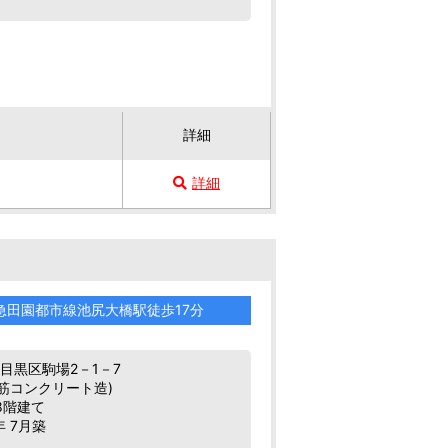
詳細
詳細
急田園都市線池尻大橋駅徒歩17分
目黒区駒場2－1－7
鉄筋コンクリート造)
8階建て
年 7月築