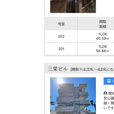
間取
号室
面積
1LDK
202
40.59㎡
1LDK
201
56.86㎡
三栄ビル
[間取りは2DK～4LDKにな
開
営公
能！
いで