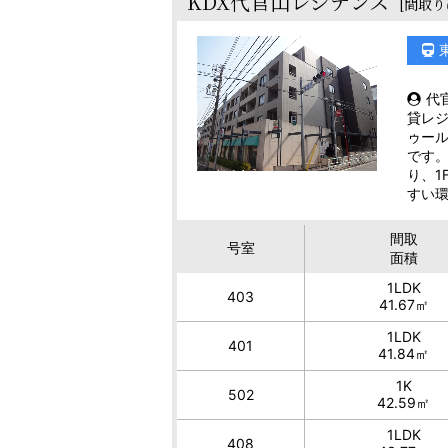
KDX代官山レジデンス
[間取り
代
貸レ
ゥー
です。
り、1
すい
間取
号室
面積
1LDK
403
41.67㎡
1LDK
401
41.84㎡
1K
502
42.59㎡
1LDK
408