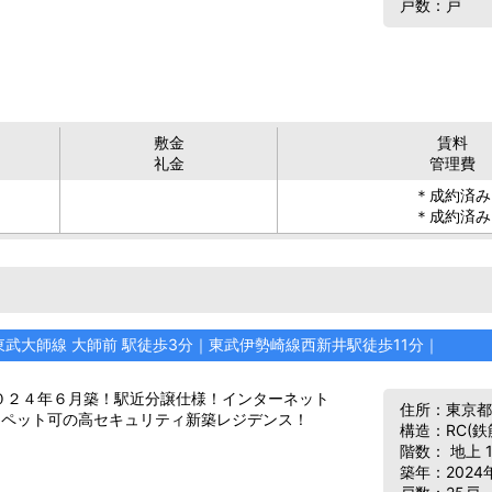
戸数：戸
敷金
賃料
礼金
管理費
＊成約済み
＊成約済み
東武大師線 大師前 駅徒歩3分｜東武伊勢崎線西新井駅徒歩11分｜
０２４年６月築！駅近分譲仕様！インターネット
住所：東京
、ペット可の高セキュリティ新築レジデンス！
構造：RC(
階数： 地上 
築年：2024