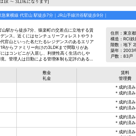
は1R ～ 3LDKになります]
東急東横線 代官山 駅徒歩7分｜JR山手線渋谷駅徒歩9分｜
官山駅から徒歩7分、猿楽町の交差点に立地する賃
住所：東京都
ジデンス。近くにはセンチュリーフォレストやラト
構造：RC(
ル代官山といった名だたるレジデンスのあるエリア
階数：地下 2
1Rからファミリー向けの3LDKまで間取りがあ
築年：2003
Fにはコンビニが入居し、利便性高く生活のしや
戸数：83戸
環境。管理人は日勤による管理体制も定評のある…
敷金
賃料
礼金
管理費
＊成約済み
＊成約済み
＊成約済み
＊成約済み
＊成約済み
＊成約済み
＊成約済み