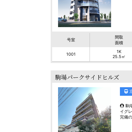
間取
号室
面積
1K
1001
25.5㎡
駒場パークサイドヒルズ
駒
イグ
完備