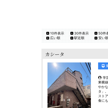
10件表示
30件表示
50件
広い順
駅近順
安い
カシータ
学
東横
やか
タ」。
スト
食に