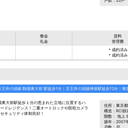
戸数：25戸
敷金
賃料
礼金
管理費
＊成約済み
＊成約済み
京王井の頭線 駒場東大前 駅徒歩1分｜京王井の頭線神泉駅徒歩12分｜東
場東大前駅徒歩１分の恵まれた立地に位置するハ
住所：東京都
レードレジデンス！二重オートロックや防犯カメラ
構造：RC(
のセキュリティ体制良好！
階数： 地上 
築年：2007
戸数：戸