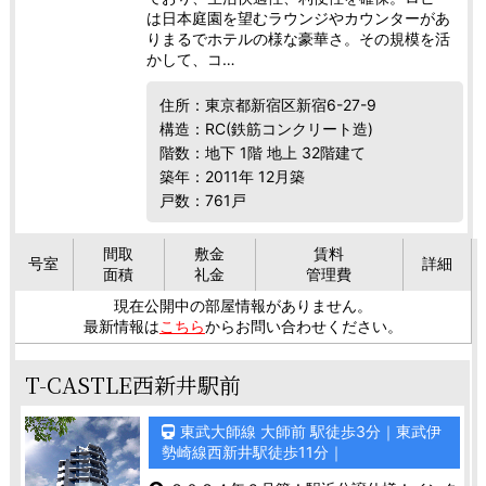
は日本庭園を望むラウンジやカウンターがあ
りまるでホテルの様な豪華さ。その規模を活
かして、コ…
住所：東京都新宿区新宿6-27-9
構造：RC(鉄筋コンクリート造)
階数：地下 1階 地上 32階建て
築年：2011年 12月築
戸数：761戸
間取
敷金
賃料
号室
詳細
面積
礼金
管理費
現在公開中の部屋情報がありません。
最新情報は
こちら
からお問い合わせください。
T-CASTLE西新井駅前
東武大師線 大師前 駅徒歩3分｜東武伊
勢崎線西新井駅徒歩11分｜