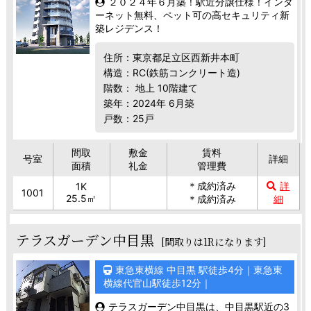
２０２４年６月築！駅近分譲仕様！インタ
ーネット無料、ペット可の高セキュリティ新
築レジデンス！
住所：東京都足立区西新井本町
構造：RC(鉄筋コンクリート造)
階数： 地上 10階建て
築年：2024年 6月築
戸数：25戸
間取
敷金
賃料
号室
詳細
面積
礼金
管理費
＊成約済み
詳
1K
1001
25.5㎡
＊成約済み
細
テラスガーデン中目黒
[間取りは1Rになります]
東急東横線 中目黒 駅徒歩4分｜東急東
横線代官山駅徒歩12分｜
テラスガーデン中目黒は、中目黒駅近の3