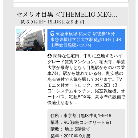
セメリオ目黒 ＜THEMELIO MEG...
[間取りは1R～1SLDKになります]
東急東横線 祐天寺 駅徒歩15分｜
東急東横線学芸大学駅徒歩16分｜JR
山手線目黒駅バス7分
閑静な住宅街、中町に立地するハイ
グレード賃貸マンション。祐天寺、学芸
大学が最寄りとなり目黒駅からのバス乗
車7分。駅から離れている分、割安感の
ある値付で人気を醸しております。TV
モニタ付オートロック、ガス2口（3
口）システムキッチン、浴室乾燥機、オ
ートバス、宅配BOX等、高水準の設備で
快適生活をサ…
住所：東京都目黒区中町1-9-18
構造：RC(鉄筋コンクリート造)
階数： 地上 5階建て
築年：2010年 9月築