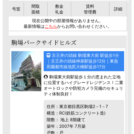
間取
敷金
賃料
号室
詳細
面積
礼金
管理費
現在公開中の部屋情報がありません。
最新情報は
こちら
からお問い合わせください。
駒場パークサイドヒルズ
京王井の頭線 駒場東大前 駅徒歩1分
｜京王井の頭線神泉駅徒歩12分｜東急
田園都市線池尻大橋駅徒歩17分
駒場東大前駅徒歩１分の恵まれた立地
に位置するハイグレードレジデンス！二重
オートロックや防犯カメラ完備のセキュリ
ティ体制良好！
住所：東京都目黒区駒場2－1－7
構造：RC(鉄筋コンクリート造)
階数： 地上 8階建て
築年：2007年 7月築
戸数：戸