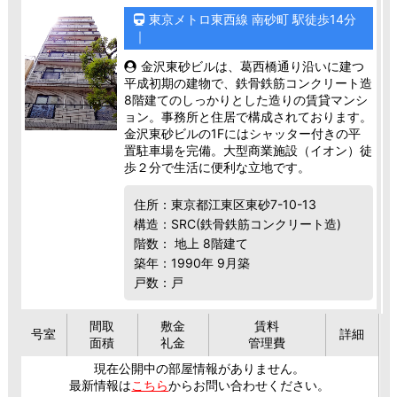
東京メトロ東西線 南砂町 駅徒歩14分
｜
金沢東砂ビルは、葛西橋通り沿いに建つ
平成初期の建物で、鉄骨鉄筋コンクリート造
8階建てのしっかりとした造りの賃貸マンシ
ョン。事務所と住居で構成されております。
金沢東砂ビルの1Fにはシャッター付きの平
置駐車場を完備。大型商業施設（イオン）徒
歩２分で生活に便利な立地です。
住所：東京都江東区東砂7-10-13
構造：SRC(鉄骨鉄筋コンクリート造)
階数： 地上 8階建て
築年：1990年 9月築
戸数：戸
間取
敷金
賃料
号室
詳細
面積
礼金
管理費
現在公開中の部屋情報がありません。
最新情報は
こちら
からお問い合わせください。