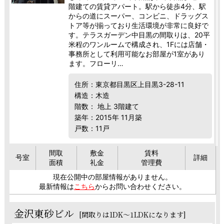
階建ての賃貸アパート。駅から徒歩4分、駅
からの道にスーパー、コンビニ、ドラッグス
トア等が揃っており生活環境が非常に良好で
す。テラスガーデン中目黒の間取りは、20平
米程のワンルームで構成され、1Fには店舗・
事務所として利用可能なお部屋が1室があり
ます。フローリ…
住所：東京都目黒区上目黒3-28-11
構造：木造
階数： 地上 3階建て
築年：2015年 11月築
戸数：11戸
間取
敷金
賃料
号室
詳細
面積
礼金
管理費
現在公開中の部屋情報がありません。
最新情報は
こちら
からお問い合わせください。
金沢東砂ビル
[間取りは1DK～1LDKになります]