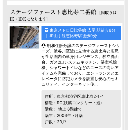
ステージファースト恵比寿二番館
[間取りは
1K・1DKになります]
東京メトロ日比谷線 広尾 駅徒歩8分
｜JR山手線恵比寿駅徒歩9分｜
明和住販分譲のステージファーストシリ
ーズ。渋谷川至近に立地する恵比寿と広尾
が生活圏内の単身用レジデンス。独立洗面
台、ガス2口システムキッチン、浴室乾燥
機、シャワートイレなどのニーズの高いア
イテムを完備しており、エントランスとエ
レベータに防犯カメラを設置し安心のセキ
ュリティ。インターネット使…
住所：東京都渋谷区恵比寿2-1-4
構造：RC(鉄筋コンクリート造)
階数： 地上 8階建て
築年：2006年 7月築
戸数：33戸