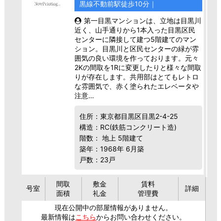
黒線不動前駅徒歩10分｜
第一目黒マンションは、立地は目黒川
近く、山手通りから1本入った目黒区民
センターに隣接して建つ5階建てのマン
ション。目黒川と区民センターの緑が雰
囲気の良い環境を作っております。元々
2Kの間取を1Rに変更したりと様々な間取
りが存在します。共用部はとてもレトロ
な雰囲気で、赤く塗られたエレベータや
注意…
住所：東京都目黒区目黒2-4-25
構造：RC(鉄筋コンクリート造)
階数： 地上 5階建て
築年：1968年 6月築
戸数：23戸
間取
敷金
賃料
号室
詳細
面積
礼金
管理費
現在公開中の部屋情報がありません。
最新情報は
こちら
からお問い合わせください。