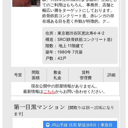
てのご利用はもちろん、事務所、店舗と
幅広い層をターゲットにしております。
鉄骨鉄筋コンクリート造、赤レンガの存
在感ある目を惹く外観が特徴的。ク…
住所：東京都渋谷区恵比寿4-4-2
構造：SRC(鉄骨鉄筋コンクリート造)
階数： 地上 11階建て
築年：1980年 7月築
戸数：42戸
間取
敷金
賃料
号室
詳細
面積
礼金
管理費
現在公開中の部屋情報がありません。
最新情報は
こちら
からお問い合わせください。
第一目黒マンション
[間取りは1R～2DKになり
ます]
JR山手線 目黒 駅徒歩8分｜東急目