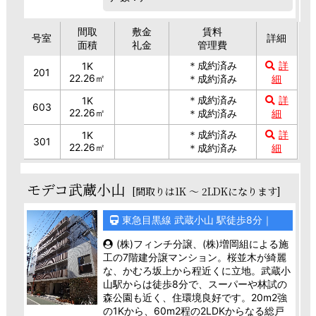
間取
敷金
賃料
号室
詳細
面積
礼金
管理費
＊成約済み
詳
1K
201
22.26㎡
＊成約済み
細
＊成約済み
詳
1K
603
22.26㎡
＊成約済み
細
＊成約済み
詳
1K
301
22.26㎡
＊成約済み
細
モデコ武蔵小山
[間取りは1K ～ 2LDKになります]
東急目黒線 武蔵小山 駅徒歩8分｜
(株)フィンチ分譲、(株)増岡組による施
工の7階建分譲マンション。桜並木が綺麗
な、かむろ坂上から程近くに立地。武蔵小
山駅からは徒歩8分で、スーパーや林試の
森公園も近く、住環境良好です。20m2強
の1Kから、60m2程の2LDKからなる総戸