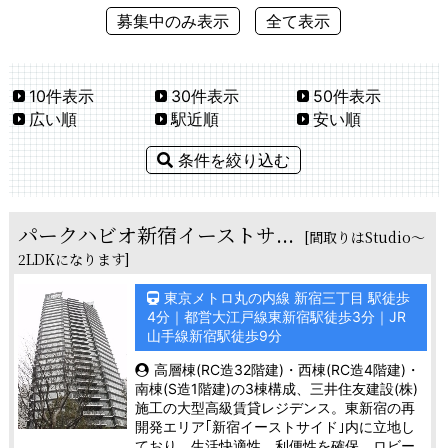
募集中のみ表示
全て表示
10件表示
30件表示
50件表示
広い順
駅近順
安い順
条件を絞り込む
パークハビオ新宿イーストサ...
[間取りはStudio～
2LDKになります]
東京メトロ丸の内線 新宿三丁目 駅徒歩
4分｜都営大江戸線東新宿駅徒歩3分｜JR
山手線新宿駅徒歩9分
高層棟(RC造32階建)・西棟(RC造4階建)・
南棟(S造1階建)の3棟構成、三井住友建設(株)
施工の大型高級賃貸レジデンス。東新宿の再
開発エリア｢新宿イーストサイド｣内に立地し
ており、生活快適性、利便性を確保。ロビー