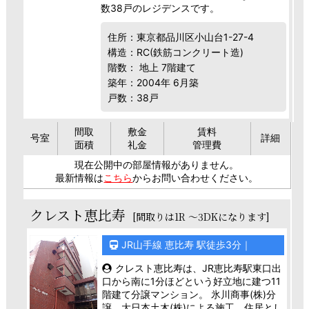
数38戸のレジデンスです。
住所：東京都品川区小山台1-27-4
構造：RC(鉄筋コンクリート造)
階数： 地上 7階建て
築年：2004年 6月築
戸数：38戸
間取
敷金
賃料
号室
詳細
面積
礼金
管理費
現在公開中の部屋情報がありません。
最新情報は
こちら
からお問い合わせください。
クレスト恵比寿
[間取りは1R ～3DKになります]
JR山手線 恵比寿 駅徒歩3分｜
クレスト恵比寿は、JR恵比寿駅東口出
口から南に1分ほどという好立地に建つ11
階建て分譲マンション。 氷川商事(株)分
譲、大日本土木(株)による施工。住居とし