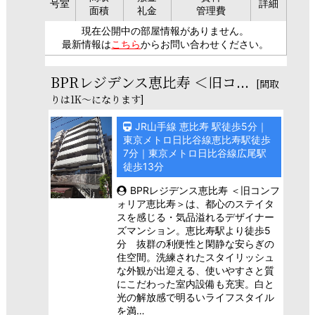
号室
詳細
面積
礼金
管理費
現在公開中の部屋情報がありません。
最新情報は
こちら
からお問い合わせください。
BPRレジデンス恵比寿 ＜旧コ...
[間取
りは1K～になります]
JR山手線 恵比寿 駅徒歩5分｜
東京メトロ日比谷線恵比寿駅徒歩
7分｜東京メトロ日比谷線広尾駅
徒歩13分
BPRレジデンス恵比寿 ＜旧コンフ
ォリア恵比寿＞は、都心のステイタ
スを感じる・気品溢れるデザイナー
ズマンション。恵比寿駅より徒歩5
分 抜群の利便性と閑静な安らぎの
住空間。洗練されたスタイリッシュ
な外観が出迎える、使いやすさと質
にこだわった室内設備も充実。白と
光の解放感で明るいライフスタイル
を満…