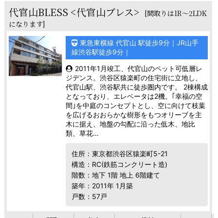
代官山BLESS <代官山ブレス>
[間取りは1R～2LDK
になります]
東急東横線 代官山 駅徒歩9分｜JR山手
線渋谷駅徒歩9分｜
2011年1月竣工、代官山のペット可低層レ
ジデンス。渋谷区猿楽町の住宅街に立地し、
代官山駅、渋谷駅共に徒歩圏内です。 2棟構成
となっており、エレベータは2機。｢幸福の空
間｣を中庭のコンセプトとし、空に向けて枝葉
を広げるおおらかな樹形をもつオリーブを主
木に据え、地盤の勾配に沿った低木、地比
類、草花…
住所：東京都渋谷区猿楽町5-21
構造：RC(鉄筋コンクリート造)
階数：地下 1階 地上 6階建て
築年：2011年 1月築
戸数：57戸