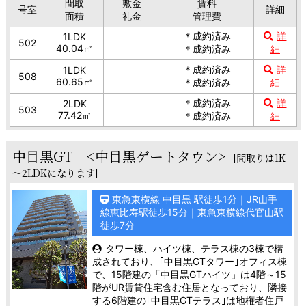
間取
敷金
賃料
号室
詳細
面積
礼金
管理費
＊成約済み
詳
1LDK
502
40.04㎡
＊成約済み
細
＊成約済み
詳
1LDK
508
60.65㎡
＊成約済み
細
＊成約済み
詳
2LDK
503
77.42㎡
＊成約済み
細
中目黒GT <中目黒ゲートタウン>
[間取りは1K
～2LDKになります]
東急東横線 中目黒 駅徒歩1分｜JR山手
線恵比寿駅徒歩15分｜東急東横線代官山駅
徒歩7分
タワー棟、ハイツ棟、テラス棟の3棟で構
成されており、｢中目黒GTタワー｣オフィス棟
で、15階建の「中目黒GTハイツ」は4階～15
階がUR賃貸住宅含む住居となっており、隣接
する6階建の｢中目黒GTテラス｣は地権者住戸