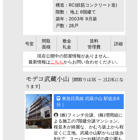
構造：RC(鉄筋コンクリート造)
階数： 地上 6階建て
築年：2003年 9月築
戸数：28戸
間取
敷金
賃料
号室
詳細
面積
礼金
管理費
現在公開中の部屋情報がありません。
最新情報は
こちら
からお問い合わせください。
モデコ武蔵小山
[間取りは1K ～ 2LDKにな
ります]
東急目黒線 武蔵小山 駅徒歩8
分｜
(株)フィンチ分譲、(株)増岡組に
よる施工の7階建分譲マンション。
桜並木が綺麗な、かむろ坂上から程
近くに立地。武蔵小山駅からは徒歩
8分で、スーパーや林試の森公園も