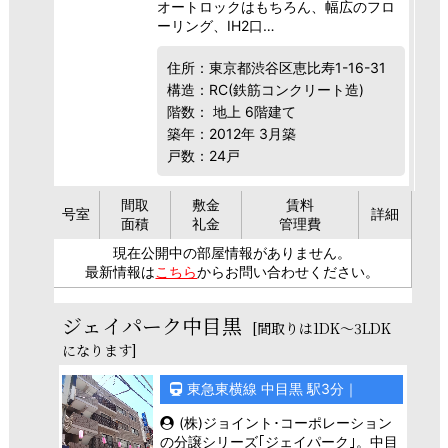
オートロックはもちろん、幅広のフロ
ーリング、IH2口…
住所：東京都渋谷区恵比寿1-16-31
構造：RC(鉄筋コンクリート造)
階数： 地上 6階建て
築年：2012年 3月築
戸数：24戸
間取
敷金
賃料
号室
詳細
面積
礼金
管理費
現在公開中の部屋情報がありません。
最新情報は
こちら
からお問い合わせください。
ジェイパーク中目黒
[間取りは1DK～3LDK
になります]
東急東横線 中目黒 駅3分｜
(株)ジョイント･コーポレーション
の分譲シリーズ｢ジェイパーク｣。中目