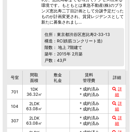
環境です。もともとは東急不動産(株)のブラ
ンズ恵比寿二丁目計画として分譲予定だった
ものが計画変更され、賃貸レジデンスとして
新たに募集されまし…
住所：東京都渋谷区恵比寿2-33-13
構造：RC(鉄筋コンクリート造)
階数： 地上 7階建て
築年：2015年 2月築
戸数：43戸
間取
敷金
賃料
号室
詳細
面積
礼金
管理費
＊成約済み
詳
1DK
701
36.32㎡
＊成約済み
細
＊成約済み
詳
2LDK
104
63.08㎡
＊成約済み
細
＊成約済み
詳
2LDK
307
63.08㎡
＊成約済み
細