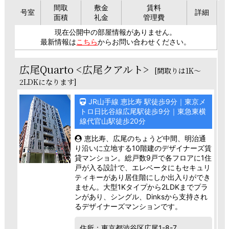
間取
敷金
賃料
号室
詳細
面積
礼金
管理費
現在公開中の部屋情報がありません。
最新情報は
こちら
からお問い合わせください。
広尾Quarto <広尾クアルト>
[間取りは1K～
2LDKになります]
JR山手線 恵比寿 駅徒歩9分｜東京メ
トロ日比谷線広尾駅徒歩9分｜東急東横
線代官山駅徒歩20分
恵比寿、広尾のちょうど中間、明治通
り沿いに立地する10階建のデザイナーズ賃
貸マンション。総戸数9戸で各フロアに1住
戸が入る設計で、エレベータにもセキュリ
ティキーがあり居住階にしか出入りができ
ません。大型1Kタイプから2LDKまでプラ
ンがあり、シングル、Dinksから支持され
るデザイナーズマンションです。
住所：東京都渋谷区広尾1-8-7