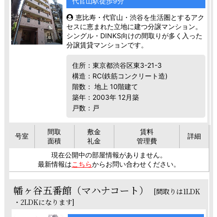
代官山駅徒歩9分
恵比寿・代官山・渋谷を生活圏とするアク
セスに恵まれた立地に建つ分譲マンション。
シングル・DINKS向けの間取りが多く入った
分譲賃貸マンションです。
住所：東京都渋谷区東3-21-3
構造：RC(鉄筋コンクリート造)
階数： 地上 10階建て
築年：2003年 12月築
戸数：戸
間取
敷金
賃料
号室
詳細
面積
礼金
管理費
現在公開中の部屋情報がありません。
最新情報は
こちら
からお問い合わせください。
幡ヶ谷五番館（マハナコート）
[間取りは1LDK
・2LDKになります]