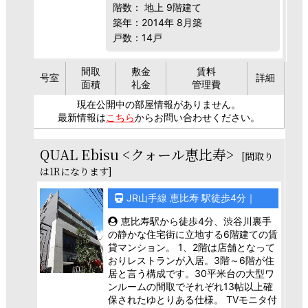
階数： 地上 9階建て
築年：2014年 8月築
戸数：14戸
間取
敷金
賃料
号室
詳細
面積
礼金
管理費
現在公開中の部屋情報がありません。
最新情報は
こちら
からお問い合わせください。
QUAL Ebisu <クォール恵比寿>
[間取り
は1Rになります]
JR山手線 恵比寿 駅徒歩4分｜
恵比寿駅から徒歩4分、渋谷川裏手
の静かな住宅街に立地する6階建ての賃
貸マンション。 1、2階は店舗となって
おりレストランが入居。3階～6階が住
居と言う構成です。30平米台の大型ワ
ンルームの間取でそれぞれ13帖以上確
保されたゆとりある仕様。 TVモニタ付