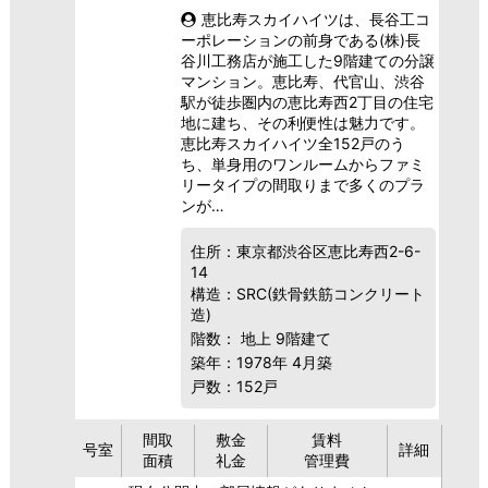
恵比寿スカイハイツは、長谷工コ
ーポレーションの前身である(株)長
谷川工務店が施工した9階建ての分譲
マンション。恵比寿、代官山、渋谷
駅が徒歩圏内の恵比寿西2丁目の住宅
地に建ち、その利便性は魅力です。
恵比寿スカイハイツ全152戸のう
ち、単身用のワンルームからファミ
リータイプの間取りまで多くのプラ
ンが…
住所：東京都渋谷区恵比寿西2-6-
14
構造：SRC(鉄骨鉄筋コンクリート
造)
階数： 地上 9階建て
築年：1978年 4月築
戸数：152戸
間取
敷金
賃料
号室
詳細
面積
礼金
管理費