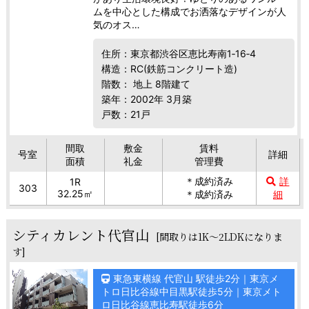
ムを中心とした構成でお洒落なデザインが人
気のオス…
住所：東京都渋谷区恵比寿南1‐16‐4
構造：RC(鉄筋コンクリート造)
階数： 地上 8階建て
築年：2002年 3月築
戸数：21戸
間取
敷金
賃料
号室
詳細
面積
礼金
管理費
＊成約済み
詳
1R
303
32.25㎡
＊成約済み
細
シティカレント代官山
[間取りは1K～2LDKになりま
す]
東急東横線 代官山 駅徒歩2分｜東京メ
トロ日比谷線中目黒駅徒歩5分｜東京メト
ロ日比谷線恵比寿駅徒歩6分