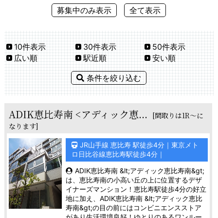
募集中のみ表示
全て表示
10件表示
30件表示
50件表示
広い順
駅近順
安い順
条件を絞り込む
ADIK恵比寿南 <アディック恵...
[間取りは1R～に
なります]
JR山手線 恵比寿 駅徒歩4分｜東京メト
ロ日比谷線恵比寿駅徒歩4分｜
ADIK恵比寿南 &lt;アディック恵比寿南&gt;
は、恵比寿南の小高い丘の上に位置するデザ
イナーズマンション！恵比寿駅徒歩4分の好立
地に加え、ADIK恵比寿南 &lt;アディック恵比
寿南&gt;の目の前にはコンビニエンスストア
があり生活環境良好！ゆとりのあるワンルー