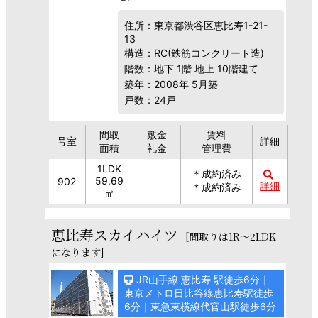
住所：東京都渋谷区恵比寿1-21-
13
構造：RC(鉄筋コンクリート造)
階数：地下 1階 地上 10階建て
築年：2008年 5月築
戸数：24戸
間取
敷金
賃料
号室
詳細
面積
礼金
管理費
1LDK
＊成約済み
59.69
902
詳細
＊成約済み
㎡
恵比寿スカイハイツ
[間取りは1R～2LDK
になります]
JR山手線 恵比寿 駅徒歩6分｜
東京メトロ日比谷線恵比寿駅徒歩
6分｜東急東横線代官山駅徒歩6分