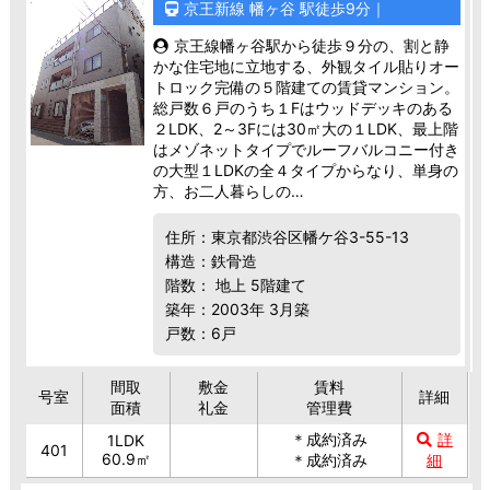
京王新線 幡ヶ谷 駅徒歩9分｜
京王線幡ヶ谷駅から徒歩９分の、割と静
かな住宅地に立地する、外観タイル貼りオー
トロック完備の５階建ての賃貸マンション。
総戸数６戸のうち１Fはウッドデッキのある
２LDK、2～3Fには30㎡大の１LDK、最上階
はメゾネットタイプでルーフバルコニー付き
の大型１LDKの全４タイプからなり、単身の
方、お二人暮らしの…
住所：東京都渋谷区幡ケ谷3-55-13
構造：鉄骨造
階数： 地上 5階建て
築年：2003年 3月築
戸数：6戸
間取
敷金
賃料
号室
詳細
面積
礼金
管理費
＊成約済み
詳
1LDK
401
60.9㎡
＊成約済み
細