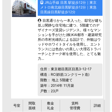
JR山手線 目黒 駅徒歩12分｜東京
メトロ南北線目黒駅徒歩12分｜東急
目黒線目黒駅徒歩12分
目黒通りから一本入った、邸宅が建ち
並ぶ閑静な住宅地に建つ、5階建てのデ
ザイナーズ賃貸レジデンス。様々なマン
ションを手がけた(株)KAI都市・建築研究
所の市村光雄氏による設計で、外観はウ
ッドやホワイトタイルを使用し、エント
ランスには色合いの美しい大理石トラバ
ーチンとチーク材を使用した、とても魅
力…
住所：東京都目黒区目黒3-12-17
構造：RC(鉄筋コンクリート造)
階数： 地上 5階建て
築年：2014年 11月築
戸数：23戸
間取
敷金
賃料
号室
詳細
面積
礼金
管理費