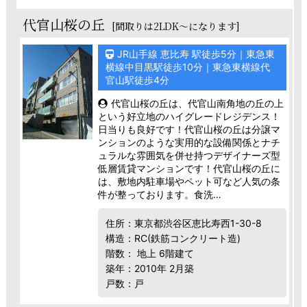
代官山桜の丘
[間取りは2LDK～になります]
JR山手線 恵比寿 駅徒歩5分｜東急東
横線中目黒駅徒歩10分｜東急東横線代
官山駅徒歩4分
代官山桜の丘は、代官山南角地の丘の上
という好立地のハイグレードレジデンス！
日当りも良好です！代官山桜の丘は分譲マ
ンションのような実用的な設備関係とナチ
ュラルな雰囲気を併せ持つデザイナーズ型
低層賃貸マンションです！代官山桜の丘に
は、敷地内駐車場やペット可など人気の条
件が整っております。食洗…
住所：東京都渋谷区恵比寿西1-30-8
構造：RC(鉄筋コンクリート造)
階数： 地上 6階建て
築年：2010年 2月築
戸数：戸