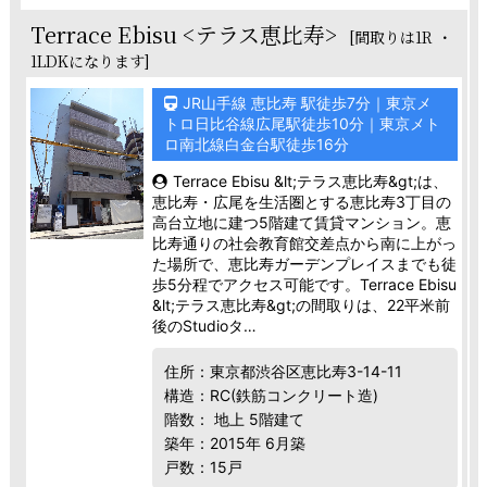
Terrace Ebisu <テラス恵比寿>
[間取りは1R ・
1LDKになります]
JR山手線 恵比寿 駅徒歩7分｜東京メ
トロ日比谷線広尾駅徒歩10分｜東京メト
ロ南北線白金台駅徒歩16分
Terrace Ebisu &lt;テラス恵比寿&gt;は、
恵比寿・広尾を生活圏とする恵比寿3丁目の
高台立地に建つ5階建て賃貸マンション。恵
比寿通りの社会教育館交差点から南に上がっ
た場所で、恵比寿ガーデンプレイスまでも徒
歩5分程でアクセス可能です。Terrace Ebisu
&lt;テラス恵比寿&gt;の間取りは、22平米前
後のStudioタ…
住所：東京都渋谷区恵比寿3-14-11
構造：RC(鉄筋コンクリート造)
階数： 地上 5階建て
築年：2015年 6月築
戸数：15戸