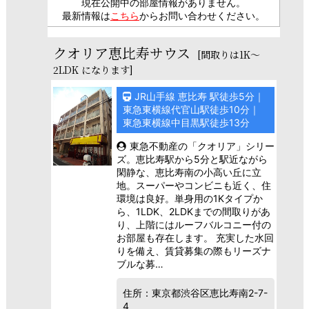
現在公開中の部屋情報がありません。
最新情報は
こちら
からお問い合わせください。
クオリア恵比寿サウス
[間取りは1K～
2LDK になります]
JR山手線 恵比寿 駅徒歩5分｜
東急東横線代官山駅徒歩10分｜
東急東横線中目黒駅徒歩13分
東急不動産の「クオリア」シリー
ズ。恵比寿駅から5分と駅近ながら
閑静な、恵比寿南の小高い丘に立
地。スーパーやコンビニも近く、住
環境は良好。単身用の1Kタイプか
ら、1LDK、2LDKまでの間取りがあ
り、上階にはルーフバルコニー付の
お部屋も存在します。 充実した水回
りを備え、賃貸募集の際もリーズナ
ブルな募…
住所：東京都渋谷区恵比寿南2-7-
4