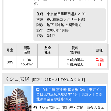
す。
住所：東京都目黒区目黒1-2-20
構造：RC(鉄筋コンクリート造)
階数：地下 1階 地上 5階建て
築年：2006年 1月築
戸数：34戸
間取
敷金
賃料
号室
詳細
面積
礼金
管理費
＊成約済み
詳
1LDK
309
45.41㎡
＊成約済み
細
リシェ広尾
[間取りは1Ｋ～3ＬＤKになります]
JR山手線 恵比寿 駅徒歩13分｜東京メト
ロ日比谷線広尾駅徒歩11分｜東京メトロ南
北線白金台駅徒歩16分
リシェ広尾は、恵比寿・広尾・白金の３エ