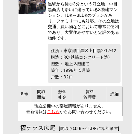
黒駅から徒歩3分という好立地、中目
黒商店街沿いに建っている8階建マン
ション。1DK～3LDKのプランがあ
り、ファミリーにも対応。その立地は
交通、買い物などにおいて非常に便利
であり、大変住みやすいと定評のある
物件です。
住所：東京都目黒区上目黒2-12-12
構造：RC(鉄筋コンクリート造)
階数： 地上 8階建て
築年：1998年 5月築
戸数：32戸
間取
敷金
賃料
号室
詳細
面積
礼金
管理費
現在公開中の部屋情報がありません。
最新情報は
こちら
からお問い合わせください。
櫂テラス広尾
[間取りは1R～1LDKになります]