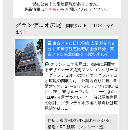
現在公開中の部屋情報がありません。
最新情報は
こちら
からお問い合わせください。
グランデュオ広尾
[間取りは1K ・1LDKになり
ます]
東京メトロ日比谷線 広尾 駅徒歩9
分｜JR埼京線恵比寿駅徒歩15分｜東
京メトロ南北線白金台駅徒歩15分
グランデュオ広尾は、都内に展開す
るデザイナーズ賃貸マンションシリーズ
「グランデュオ」のひとつ。グランデュ
オ広尾の間取りは、外苑西通りに建つ9
階建てで、2F～6Fがフロアごとに1Kが2
戸、7F～9Fはルーフバルコニー付きの
1LDKが1戸ずつといった、前部屋角住戸
の設計。グランデュオ広尾の最寄駅は広
尾駅で徒歩…
住所：東京都渋谷区恵比寿2-37-8
構造：RC(鉄筋コンクリート造)