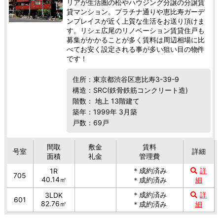
リアが生活圏の松やハウジング分譲の分譲賃
貸マンション。プラチナ通りや恵比寿ガーデ
ンプレイスが近く上質な生活をお送り頂けま
す。リシェ広尾のリノベーション賃貸住戸も
募集がかかることが多く賃料は周辺相場に比
べてお安く設定される事が多い狙い目の物件
です！
住所：東京都渋谷区恵比寿3-39-9
構造：SRC(鉄骨鉄筋コンクリート造)
階数： 地上 13階建て
築年：1999年 3月築
戸数：69戸
間取
敷金
賃料
号室
詳細
面積
礼金
管理費
＊成約済み
詳
1R
705
40.14㎡
＊成約済み
細
＊成約済み
詳
3LDK
601
82.76㎡
＊成約済み
細