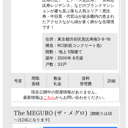
比寿レジデンス」などのブランドマンシ
ョンが建ち並ぶ落ち人気エリア！恵比
寿・中目黒・代官山が徒歩圏内の恵まれ
たアクセスながら緑が多く静かな住環境
です！
住所：東京都渋谷区恵比寿南3-9-16
構造：RC(鉄筋コンクリート造)
階数： 地上 5階建て
築年：2000年 8月築
戸数：33戸
間取
敷金
賃料
号室
詳細
面積
礼金
管理費
現在公開中の部屋情報がありません。
最新情報は
こちら
からお問い合わせください。
The MEGURO (ザ・メグロ)
[間取りは1R
～2LDKになります]