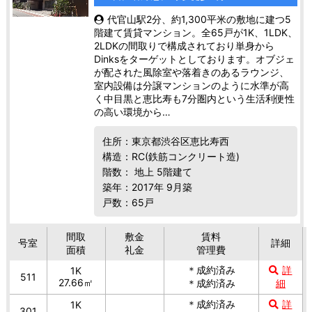
代官山駅2分、約1,300平米の敷地に建つ5
階建て賃貸マンション。全65戸が1K、1LDK、
2LDKの間取りで構成されており単身から
Dinksをターゲットとしております。オブジェ
が配された風除室や落着きのあるラウンジ、
室内設備は分譲マンションのように水準が高
く中目黒と恵比寿も7分圏内という生活利便性
の高い環境から…
住所：東京都渋谷区恵比寿西
構造：RC(鉄筋コンクリート造)
階数： 地上 5階建て
築年：2017年 9月築
戸数：65戸
間取
敷金
賃料
号室
詳細
面積
礼金
管理費
＊成約済み
詳
1K
511
27.66㎡
＊成約済み
細
＊成約済み
詳
1K
301