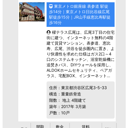
東京メトロ銀座線 表参道 駅徒
歩14分｜東京メトロ日比谷線広尾
駅徒歩15分｜JR山手線恵比寿駅徒
歩16分
櫂テラス広尾は、広尾3丁目の住宅
街に建つ、インターネット無料の4階
建て賃貸マンション。表参道、恵比
寿、広尾、渋谷を徒歩圏内に置き、よ
り快適性を求めた仕様はガス2口～4
口のシステムキッチン、浴室乾燥機に
追焚きバス、DIYウォールを採用し、
ALDOKホームセキュリティ、ペアガ
ラス、宅配BOX、インターネット…
住所：東京都渋谷区広尾3-5-33
構造：重量鉄骨造
階数： 地上 4階建て
築年：2017年 3月築
戸数：10戸
間取
敷金
賃料