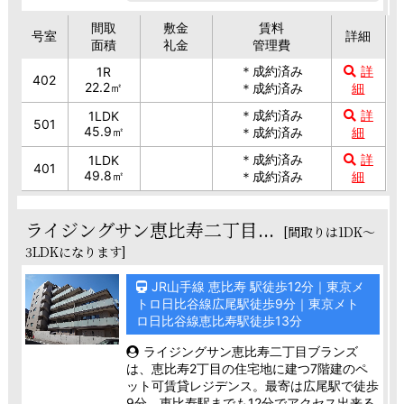
間取
敷金
賃料
号室
詳細
面積
礼金
管理費
＊成約済み
詳
1R
402
22.2㎡
＊成約済み
細
＊成約済み
詳
1LDK
501
45.9㎡
＊成約済み
細
＊成約済み
詳
1LDK
401
49.8㎡
＊成約済み
細
ライジングサン恵比寿二丁目...
[間取りは1DK～
3LDKになります]
JR山手線 恵比寿 駅徒歩12分｜東京メ
トロ日比谷線広尾駅徒歩9分｜東京メト
ロ日比谷線恵比寿駅徒歩13分
ライジングサン恵比寿二丁目ブランズ
は、恵比寿2丁目の住宅地に建つ7階建のペ
ット可賃貸レジデンス。最寄は広尾駅で徒歩
9分、恵比寿駅までも12分でアクセス出来る