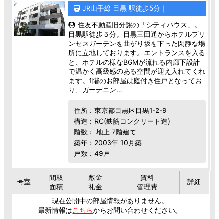
JR山手線 目黒 駅徒歩5分｜
住友不動産旧分譲の「シティハウス」。
目黒駅徒歩５分。目黒三田通からホテルプリ
ンセスガーデンを曲がり坂を下った閑静な場
所に立地しております。エントランスを入る
と、ホテルの様なBGMが流れる内廊下設計
で温かく高級感のある空間が迎え入れてくれ
ます。1階のお部屋は庭付き住戸となってお
り、ガーデニン…
住所：東京都目黒区目黒1-2-9
構造：RC(鉄筋コンクリート造)
階数： 地上 7階建て
築年：2003年 10月築
戸数：49戸
間取
敷金
賃料
号室
詳細
面積
礼金
管理費
現在公開中の部屋情報がありません。
最新情報は
こちら
からお問い合わせください。