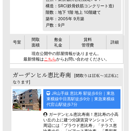
構造：SRC(鉄骨鉄筋コンクリート造)
階数：地下 1階 地上 10階建て
築年：2005年 9月築
戸数：9戸
間取
敷金
賃料
号室
詳細
面積
礼金
管理費
現在公開中の部屋情報がありません。
最新情報は
こちら
からお問い合わせください。
ガーデンヒル恵比寿南
[間取りは1DK～3LDKに
なります]
JR山手線 恵比寿 駅徒歩6分｜東急
東横線中目黒駅徒歩9分｜東急東横線
代官山駅徒歩7分
ガーデンヒル恵比寿南！恵比寿の小高
い丘の上に建つ分譲賃貸マンションで、
周辺には「プラウド恵比寿」「テラス恵
比寿の丘」「ピアース恵比寿」「秀和恵