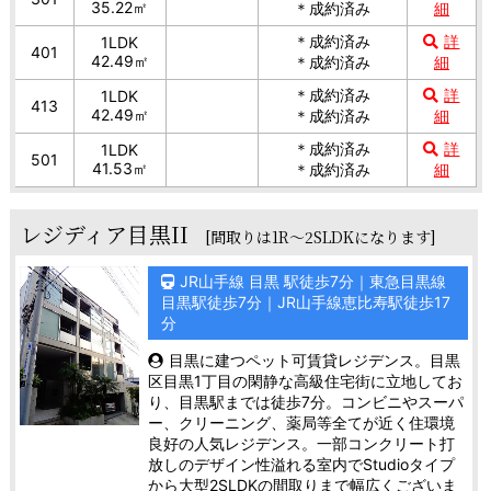
35.22㎡
＊成約済み
細
＊成約済み
詳
1LDK
401
42.49㎡
＊成約済み
細
＊成約済み
詳
1LDK
413
42.49㎡
＊成約済み
細
＊成約済み
詳
1LDK
501
41.53㎡
＊成約済み
細
レジディア目黒II
[間取りは1R～2SLDKになります]
JR山手線 目黒 駅徒歩7分｜東急目黒線
目黒駅徒歩7分｜JR山手線恵比寿駅徒歩17
分
目黒に建つペット可賃貸レジデンス。目黒
区目黒1丁目の閑静な高級住宅街に立地してお
り、目黒駅までは徒歩7分。コンビニやスーパ
ー、クリーニング、薬局等全てが近く住環境
良好の人気レジデンス。一部コンクリート打
放しのデザイン性溢れる室内でStudioタイプ
から大型2SLDKの間取りまで幅広くございま