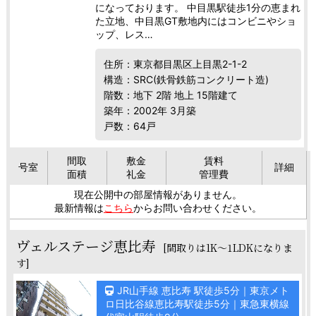
になっております。 中目黒駅徒歩1分の恵まれ
た立地、中目黒GT敷地内にはコンビニやショ
ップ、レス…
住所：東京都目黒区上目黒2-1-2
構造：SRC(鉄骨鉄筋コンクリート造)
階数：地下 2階 地上 15階建て
築年：2002年 3月築
戸数：64戸
間取
敷金
賃料
号室
詳細
面積
礼金
管理費
現在公開中の部屋情報がありません。
最新情報は
こちら
からお問い合わせください。
ヴェルステージ恵比寿
[間取りは1K～1LDKになりま
す]
JR山手線 恵比寿 駅徒歩5分｜東京メト
ロ日比谷線恵比寿駅徒歩5分｜東急東横線