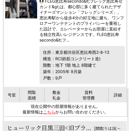
FLEG恵比寿secondo&lt;フレッグ恵比寿セ
カンド&gt;は、都心部に多く建てられたデザ
イナーズマンション「フレッグシリーズ」。
恵比寿駅から徒歩4分の好立地に建ち、ワンフ
ロアーワンテナントのプライバシーを重視し
た設計で、エレベーターからお部屋に直結す
る独立性高いレジデンスです。FLEG恵比寿
secondo&lt;フ…
住所：東京都渋谷区恵比寿西2-8-13
構造：RC(鉄筋コンクリート造)
階数：地下 1階 地上 8階建て
築年：2005年 9月築
戸数：9戸
間取
敷金
賃料
号室
詳細
面積
礼金
管理費
現在公開中の部屋情報がありません。
最新情報は
こちら
からお問い合わせください。
ヒューリック目黒三田<旧プラ...
[間取りは1K～