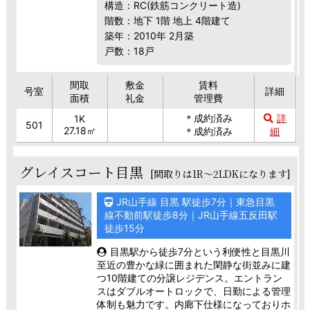
構造：RC(鉄筋コンクリート造)
階数：地下 1階 地上 4階建て
築年：2010年 2月築
戸数：18戸
間取
敷金
賃料
号室
詳細
面積
礼金
管理費
＊成約済み
詳
1K
501
27.18㎡
＊成約済み
細
グレイスコート目黒
[間取りは1R～2LDKになります]
JR山手線 目黒 駅徒歩7分｜東急目黒
線不動前駅徒歩8分｜JR山手線五反田駅
徒歩15分
目黒駅から徒歩7分という利便性と目黒川
至近の豊かな緑に囲まれた閑静な街並みに建
つ10階建ての分譲レジデンス。エントラン
スはダブルオートロックで、日勤による管理
体制も魅力です。内廊下仕様になっておりホ