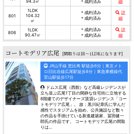
94.3㎡
＊成約済み
細
1LDK
＊成約済み
詳
104.32
801
＊成約済み
細
㎡
＊成約済み
詳
1LDK
806
90.47㎡
＊成約済み
細
コートモデリア広尾
[間取りは1R～1LDKになります]
JR山手線 恵比寿 駅徒歩6分｜東京メト
ロ日比谷線広尾駅徒歩8分｜東急東横線代
官山駅徒歩17分
ドムス広尾（西館）など高級レジデンスが
立ち並ぶ広尾1丁目の閑静な住宅街に立地する
8階建てのデザイナーズ賃貸レジデンス「コー
トモデリア広尾」。 故：黒川紀章氏に学んだ
感性でスタジアムを始め、公共施設など数々
の作品を手掛けている新進建築家、冨田健一
郎氏の作品です。 コートモデリア広尾の間取
りは…