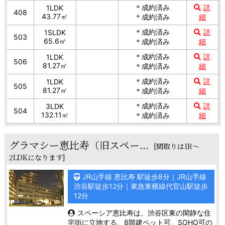
＊成約済み
詳
1LDK
408
43.77㎡
＊成約済み
細
＊成約済み
詳
1SLDK
503
65.6㎡
＊成約済み
細
＊成約済み
詳
1LDK
506
81.27㎡
＊成約済み
細
＊成約済み
詳
1LDK
505
81.27㎡
＊成約済み
細
＊成約済み
詳
3LDK
504
132.11㎡
＊成約済み
細
グラマシー恵比寿（旧スペー...
[間取りは1R～
2LDKになります]
JR山手線 恵比寿 駅徒歩8分｜JR山手線
渋谷駅徒歩12分｜東急東横線代官山駅徒歩
12分
スペーシア恵比寿は、渋谷区東の閑静な住
宅街に立地する、8階建ペット可、SOHO可の