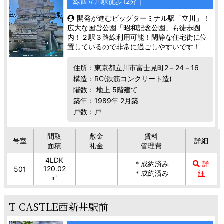
線西立川駅徒歩12分｜
開発が進むビッグターミナル駅「立川」！
広大な国営公園「昭和記念公園」も徒歩圏
内！２駅３路線利用可能！閑静な住宅街に位
置しているので非常に過ごしやすいです！
住所：東京都立川市富士見町2－24－16
構造：RC(鉄筋コンクリート造)
階数： 地上 5階建て
築年：1989年 2月築
戸数：戸
間取
敷金
賃料
号室
詳細
面積
礼金
管理費
4LDK
＊成約済み
詳
120.02
501
＊成約済み
細
㎡
T-CASTLE西新井駅前