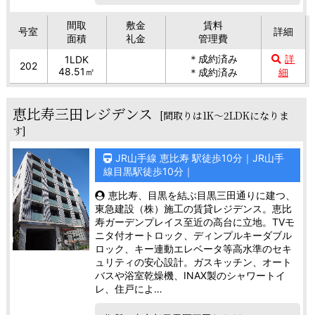
間取
敷金
賃料
号室
詳細
面積
礼金
管理費
＊成約済み
詳
1LDK
202
48.51㎡
＊成約済み
細
恵比寿三田レジデンス
[間取りは1K～2LDKになりま
す]
JR山手線 恵比寿 駅徒歩10分｜JR山手
線目黒駅徒歩10分｜
恵比寿、目黒を結ぶ目黒三田通りに建つ、
東急建設（株）施工の賃貸レジデンス。恵比
寿ガーデンプレイス至近の高台に立地。TVモ
ニタ付オートロック、ディンプルキーダブル
ロック、キー連動エレベータ等高水準のセキ
ュリティの安心設計。ガスキッチン、オート
バスや浴室乾燥機、INAX製のシャワートイ
レ、住戸によ…