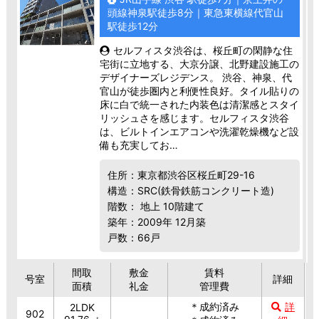
頭線神泉駅徒歩8分｜東急東横線代官山
駅徒歩12分
セルフィスタ渋谷は、桜丘町の閑静な住
宅街に立地する、大京分譲、北野建設施工の
デザイナーズレジデンス。 渋谷、神泉、代
官山が徒歩圏内と利便性良好。タイル貼りの
床に白で統一された内装色は清潔感とスタイ
リッシュさを感じます。セルフィスタ渋谷
は、ビルトインエアコンや洗濯乾燥機など設
備も充実してお…
住所：東京都渋谷区桜丘町29-16
構造：SRC(鉄骨鉄筋コンクリート造)
階数： 地上 10階建て
築年：2009年 12月築
戸数：66戸
間取
敷金
賃料
号室
詳細
面積
礼金
管理費
＊成約済み
詳
2LDK
902