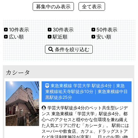
募集中のみ表示
全て表示
10件表示
30件表示
50件表示
広い順
駅近順
安い順
条件を絞り込む
カシータ
東急東横線 学芸大学 駅徒歩4分｜東急
東横線祐天寺駅徒歩10分｜東急東横線中目
黒駅徒歩25分
学芸大学駅徒歩4分のペット共生型レジデ
ンス 東急東横線「学芸大学」駅徒歩4分。都
心へのアクセスと穏やかな住環境を兼ね備え
た人気エリアに佇む「カシータ」。 駅前には
スーパーや飲食店、カフェ、ドラッグストア
など生活利便施設が充実し、日々のお買い物