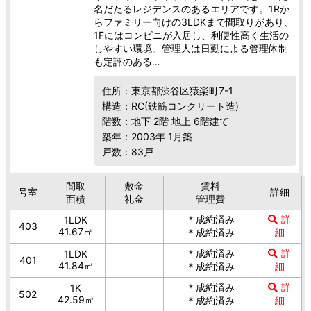
名だたるレジデンスのあるエリアです。1Rか
らファミリー向けの3LDKまで間取りがあり、
1Fにはコンビニが入居し、利便性高く生活の
しやすい環境。管理人は日勤による管理体制
も定評のある…
住所：東京都渋谷区猿楽町7-1
構造：RC(鉄筋コンクリート造)
階数：地下 2階 地上 6階建て
築年：2003年 1月築
戸数：83戸
間取
敷金
賃料
号室
詳細
面積
礼金
管理費
＊成約済み
詳
1LDK
403
41.67㎡
＊成約済み
細
＊成約済み
詳
1LDK
401
41.84㎡
＊成約済み
細
＊成約済み
詳
1K
502
42.59㎡
＊成約済み
細