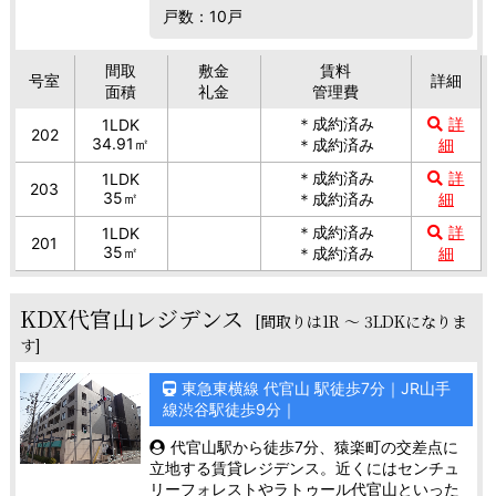
戸数：10戸
間取
敷金
賃料
号室
詳細
面積
礼金
管理費
＊成約済み
詳
1LDK
202
34.91㎡
＊成約済み
細
＊成約済み
詳
1LDK
203
35㎡
＊成約済み
細
＊成約済み
詳
1LDK
201
35㎡
＊成約済み
細
KDX代官山レジデンス
[間取りは1R ～ 3LDKになりま
す]
東急東横線 代官山 駅徒歩7分｜JR山手
線渋谷駅徒歩9分｜
代官山駅から徒歩7分、猿楽町の交差点に
立地する賃貸レジデンス。近くにはセンチュ
リーフォレストやラトゥール代官山といった