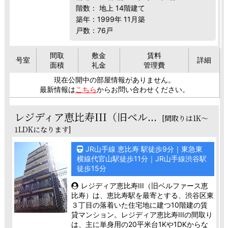
階数： 地上 14階建て
築年：1999年 11月築
戸数：76戸
間取
敷金
賃料
号室
詳細
面積
礼金
管理費
現在公開中の部屋情報がありません。
最新情報は
こちら
からお問い合わせください。
レジディア恵比寿III（旧ベル...
[間取りは1K～
1LDKになります]
JR山手線 恵比寿 駅徒歩9分｜東急東
横線代官山駅徒歩11分｜JR山手線渋谷駅
徒歩15分
レジディア恵比寿III（旧ベルファース恵
比寿）は、恵比寿駅を最寄とする、渋谷区東
３丁目の落着いた住宅地に建つ10階建の賃
貸マンション。レジディア恵比寿IIIの間取り
は、主に単身用の20平米台1Kや1DKからな