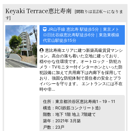
Keyaki Terrace恵比寿南
[間取りは1LDK～になりま
す]
JR山手線 恵比寿 駅徒歩5分｜東京メト
ロ日比谷線恵比寿駅徒歩6分｜東急東横線
代官山駅徒歩15分
恵比寿南エリアに建つ新築高級賃貸マンシ
ョン。高台の落ち着いた立地に建っており、
穏やかな住環境です。オートロック・防犯カ
メラ・TVモニター付インターホンといった防
犯設備に加えて共用廊下は内廊下を採用して
おり、強固な防犯体制で居住者の安全とプラ
イバシーを守ります。 エントランスには不在
時や非…
住所：東京都渋谷区恵比寿南1－19－11
構造：RC(鉄筋コンクリート造)
階数：地下 1階 地上 7階建て
築年：2021年 3月築
戸数：23戸