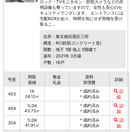
ロック・TVモニタホン・防犯カメラなどの共
用設備も整っていますので、女性も安心のセ
キュリティでございます。 エントランスには
宅配BOXがあり、時間を気にせず荷物を受け
取るこ…
住所：東京都目黒区三田
構造：RC(鉄筋コンクリート造)
階数：地下 1階 地上 5階建て
築年：2021年 3月築
戸数：16戸
間取
敷金
賃料
号室
詳細
面積
礼金
管理費
＊成約済み
詳
1K
403
24.12㎡
＊成約済み
細
＊成約済み
詳
1LDK
404
43.73㎡
＊成約済み
細
＊成約済み
詳
1LDK
304
41.91㎡
＊成約済み
細