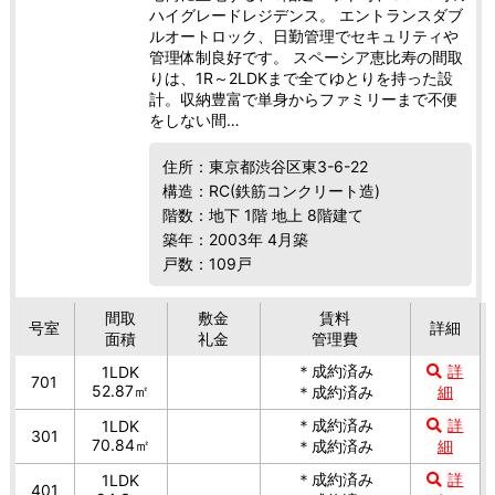
ハイグレードレジデンス。 エントランスダブ
ルオートロック、日勤管理でセキュリティや
管理体制良好です。 スペーシア恵比寿の間取
りは、1R～2LDKまで全てゆとりを持った設
計。収納豊富で単身からファミリーまで不便
をしない間…
住所：東京都渋谷区東3-6-22
構造：RC(鉄筋コンクリート造)
階数：地下 1階 地上 8階建て
築年：2003年 4月築
戸数：109戸
間取
敷金
賃料
号室
詳細
面積
礼金
管理費
＊成約済み
詳
1LDK
701
52.87㎡
＊成約済み
細
＊成約済み
詳
1LDK
301
70.84㎡
＊成約済み
細
＊成約済み
詳
1LDK
401