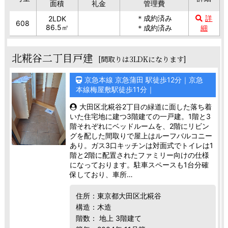
面積
礼金
管理費
＊成約済み
詳
2LDK
608
86.5㎡
＊成約済み
細
北糀谷二丁目戸建
[間取りは3LDKになります]
京急本線 京急蒲田 駅徒歩12分｜京急
本線梅屋敷駅徒歩11分｜
大田区北糀谷2丁目の緑道に面した落ち着
いた住宅地に建つ3階建ての一戸建。1階と3
階それぞれにベッドルームを、2階にリビン
グを配した間取りで屋上はルーフバルコニー
あり。ガス3口キッチンは対面式でトイレは1
階と2階に配置されたファミリー向けの仕様
になっております。駐車スペースも1台分確
保しており、車所…
住所：東京都大田区北糀谷
構造：木造
階数： 地上 3階建て