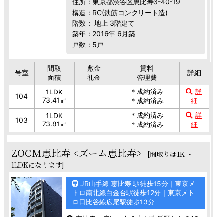
住所：東京都渋谷区恵比寿3-40-19
構造：RC(鉄筋コンクリート造)
階数： 地上 3階建て
築年：2016年 6月築
戸数：5戸
間取
敷金
賃料
号室
詳細
面積
礼金
管理費
＊成約済み
詳
1LDK
104
73.41㎡
＊成約済み
細
＊成約済み
詳
1LDK
103
73.81㎡
＊成約済み
細
ZOOM恵比寿 <ズーム恵比寿>
[間取りは1K ・
1LDKになります]
JR山手線 恵比寿 駅徒歩15分｜東京メ
トロ南北線白金台駅徒歩12分｜東京メト
ロ日比谷線広尾駅徒歩13分