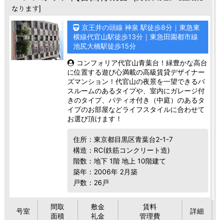
なります]
京王井の頭線 神泉 駅徒歩8分｜東急東
横線代官山駅徒歩13分｜東急田園都市線
池尻大橋駅徒歩15分
コンフォリア代官山青葉台！緑豊かな高台
に位置する遊び心満載の高級賃貸デザイナー
ズマンション！代官山の夜景を一望できるバ
スルームのあるタイプや、室内にガレージ付
きのタイプ、パティオ付き（中庭）のあるタ
イプのお部屋などライフスタイルに合わせて
お選び頂けます！
住所：東京都目黒区青葉台2-1-7
構造：RC(鉄筋コンクリート造)
階数：地下 1階 地上 10階建て
築年：2006年 2月築
戸数：26戸
間取
敷金
賃料
号室
詳細
面積
礼金
管理費