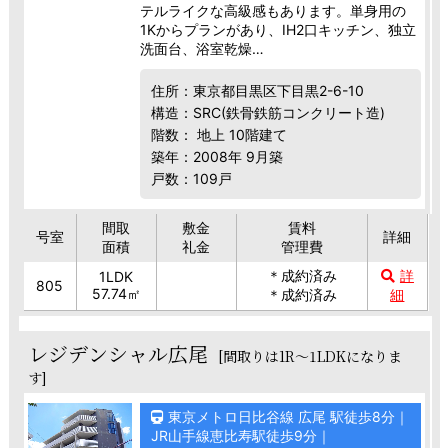
テルライクな高級感もあります。単身用の
1Kからプランがあり、IH2口キッチン、独立
洗面台、浴室乾燥…
住所：東京都目黒区下目黒2-6-10
構造：SRC(鉄骨鉄筋コンクリート造)
階数： 地上 10階建て
築年：2008年 9月築
戸数：109戸
間取
敷金
賃料
号室
詳細
面積
礼金
管理費
＊成約済み
詳
1LDK
805
57.74㎡
＊成約済み
細
レジデンシャル広尾
[間取りは1R～1LDKになりま
す]
東京メトロ日比谷線 広尾 駅徒歩8分｜
JR山手線恵比寿駅徒歩9分｜