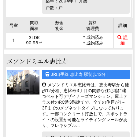
築年：2004年 11月築
戸数：戸
間取
敷金
賃料
号室
詳細
面積
礼金
管理費
＊成約済み
詳
3LDK
1
90.98㎡
＊成約済み
細
メゾンドミエル恵比寿
JR山手線 恵比寿 駅徒歩12分｜
メゾンドミエル恵比寿は、恵比寿駅から徒
歩12分程、恵比寿3丁目の閑静な住宅地に建
つペット可デザイナーズマンション。屋上テ
ラス付のRC造3階建てで、全ての住戸が1～
3Fまでのメゾネットタイプになっておりま
す。一部コンクリート打放しで、スポットラ
イトの設置が可能なライティングレールがあ
り、フレキシブル…