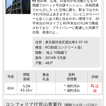
恵比寿、広尾、白金台が生活圏となる10
階建てのペット可分譲マンション。外苑西通
りから少し入った立地に建ち、駅まではそれ
ぞれ10分以上歩きますが、コンビニやスーパ
ーも近くにあり割と住みやすい環境です。20
平米台の1Kタイプと40平米台の1LDKで構成
されており、プライバシーに配慮した内廊下
仕様。前述のよ…
住所：東京都渋谷区恵比寿3-37-10
構造：RC(鉄筋コンクリート造)
階数： 地上 10階建て
築年：2014年 5月築
戸数：48戸
間取
敷金
賃料
号室
詳細
面積
礼金
管理費
＊成約済み
詳
1LDK
604
43.32㎡
＊成約済み
細
コンフォリア代官山青葉台
[間取りは1R～1LDKに