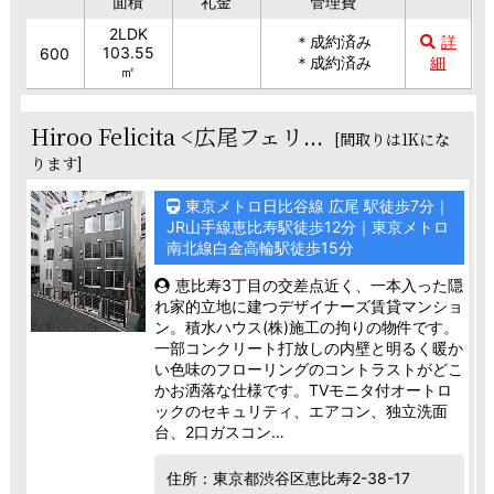
面積
礼金
管理費
2LDK
＊成約済み
詳
103.55
600
＊成約済み
細
㎡
Hiroo Felicita <広尾フェリ...
[間取りは1Kにな
ります]
東京メトロ日比谷線 広尾 駅徒歩7分｜
JR山手線恵比寿駅徒歩12分｜東京メトロ
南北線白金高輪駅徒歩15分
恵比寿3丁目の交差点近く、一本入った隠
れ家的立地に建つデザイナーズ賃貸マンショ
ン。積水ハウス(株)施工の拘りの物件です。
一部コンクリート打放しの内壁と明るく暖か
い色味のフローリングのコントラストがどこ
かお洒落な仕様です。TVモニタ付オートロ
ックのセキュリティ、エアコン、独立洗面
台、2口ガスコン…
住所：東京都渋谷区恵比寿2-38-17