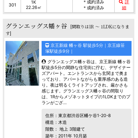
＊成約済み
詳
1K
301
22.26㎡
＊成約済み
細
グランエッグス幡ヶ谷
[間取りは1R ～ 1LDKになりま
す]
京王新線 幡ヶ谷 駅徒歩5分｜京王線笹
塚駅徒歩9分｜
グランエッグス幡ヶ谷は、京王新線 幡ヶ谷
駅徒歩5分の閑静な住宅街に佇む、デザイナー
ズアパート。エントランスから玄関まで奥ま
っており、アパートながらも重厚感のある造
り。夜は明るくライトアップされ、厳かさも
感じます。グランエッグス幡ヶ谷の間取り
は、1Rからメゾネットタイプの1LDKまでのプ
ランがござ…
住所：東京都渋谷区幡ケ谷1-20-8
構造：木造
階数： 地上 3階建て
築年：2011年 10月築