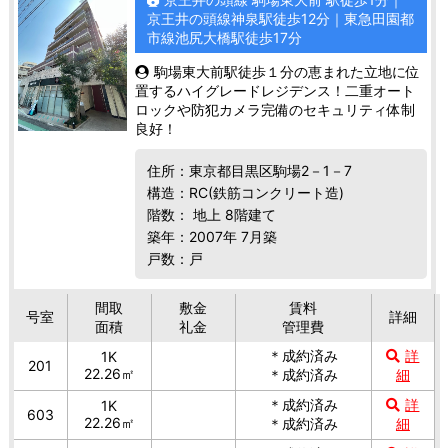
京王井の頭線神泉駅徒歩12分｜東急田園都
市線池尻大橋駅徒歩17分
駒場東大前駅徒歩１分の恵まれた立地に位
置するハイグレードレジデンス！二重オート
ロックや防犯カメラ完備のセキュリティ体制
良好！
住所：東京都目黒区駒場2－1－7
構造：RC(鉄筋コンクリート造)
階数： 地上 8階建て
築年：2007年 7月築
戸数：戸
間取
敷金
賃料
号室
詳細
面積
礼金
管理費
＊成約済み
詳
1K
201
22.26㎡
＊成約済み
細
＊成約済み
詳
1K
603
22.26㎡
＊成約済み
細