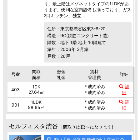
り、最上階はメゾネットタイプの1LDKがあ
ります。便利な室内設備も揃っており、ガス
2口キッチン、独立…
住所：東京都渋谷区東3-6-20
構造：RC(鉄筋コンクリート造)
階数：地下 1階 地上 10階建て
築年：2006年 3月築
戸数：26戸
間取
敷金
賃料
号室
詳細
面積
礼金
管理費
＊成約済み
詳
1DK
403
27.64㎡
＊成約済み
細
＊成約済み
詳
1LDK
901
58.65㎡
＊成約済み
細
セルフィスタ渋谷
[間取りは1R～になります]
JR山手線 渋谷 駅徒歩7分｜京王井の