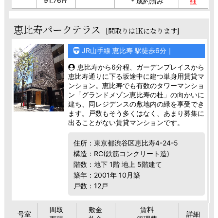
91.76㎡
＊成約済み
細
恵比寿パークテラス
[間取りは1Kになります]
JR山手線 恵比寿 駅徒歩6分｜
恵比寿から6分程、ガーデンプレイスから
恵比寿通りに下る坂途中に建つ単身用賃貸マ
ンション。恵比寿でも有数のタワーマンショ
ン「グランドメゾン恵比寿の杜」の向かいに
建ち、同レジデンスの敷地内の緑を享受でき
ます。戸数もそう多くはなく、あまり募集に
出ることがない賃貸マンションです。
住所：東京都渋谷区恵比寿4-24-5
構造：RC(鉄筋コンクリート造)
階数：地下 1階 地上 5階建て
築年：2001年 10月築
戸数：12戸
間取
敷金
賃料
号室
詳細