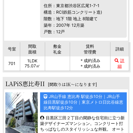
住所：東京都渋谷区広尾1-7-1
構造：RC(鉄筋コンクリート造)
階数：地下 1階 地上 8階建て
築年：2007年 12月築
戸数：12戸
間取
敷金
賃料
号室
詳細
面積
礼金
管理費
＊成約済み
詳
1LDK
701
75.07㎡
＊成約済み
細
LAPiS恵比寿II
[間取りは1K～になります]
JR山手線 恵比寿 駅徒歩10分｜JR山手
線目黒駅徒歩10分｜東京メトロ日比谷線恵
比寿駅徒歩12分
目黒区三田２丁目の閑静な住宅街に立つ新
築デザイナーズマンション。コンクリート打
ちっぱなしのスタイリッシュな外観。 オート