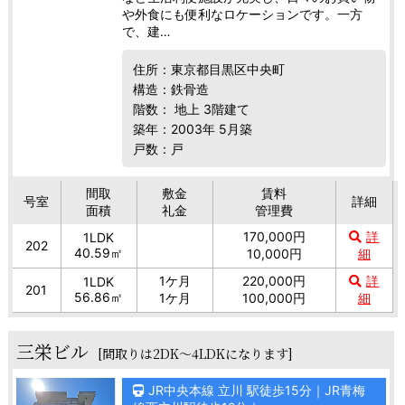
や外食にも便利なロケーションです。一方
で、建…
住所：東京都目黒区中央町
構造：鉄骨造
階数： 地上 3階建て
築年：2003年 5月築
戸数：戸
間取
敷金
賃料
号室
詳細
面積
礼金
管理費
170,000円
詳
1LDK
202
40.59㎡
10,000円
細
1ケ月
220,000円
詳
1LDK
201
56.86㎡
1ケ月
100,000円
細
三栄ビル
[間取りは2DK～4LDKになります]
JR中央本線 立川 駅徒歩15分｜JR青梅