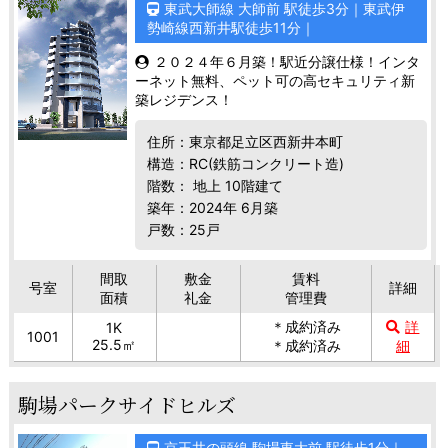
東武大師線 大師前 駅徒歩3分｜東武伊
勢崎線西新井駅徒歩11分｜
２０２４年６月築！駅近分譲仕様！インタ
ーネット無料、ペット可の高セキュリティ新
築レジデンス！
住所：東京都足立区西新井本町
構造：RC(鉄筋コンクリート造)
階数： 地上 10階建て
築年：2024年 6月築
戸数：25戸
間取
敷金
賃料
号室
詳細
面積
礼金
管理費
＊成約済み
詳
1K
1001
25.5㎡
＊成約済み
細
駒場パークサイドヒルズ
京王井の頭線 駒場東大前 駅徒歩1分｜