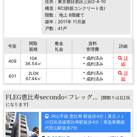
住所：東京都目黒区三田2-4-10
構造：RC(鉄筋コンクリート造)
階数： 地上 6階建て
築年：2011年 11月築
戸数：41戸
間取
敷金
賃料
号室
詳細
面積
礼金
管理費
＊成約済み
詳
1DK
409
36.54㎡
＊成約済み
細
＊成約済み
詳
2LDK
601
67.44㎡
＊成約済み
細
FLEG恵比寿secondo<フレッグ...
[間取りは1LDK
になります]
JR山手線 恵比寿 駅徒歩4分｜東京メト
ロ日比谷線恵比寿駅徒歩4分｜東急東横線
代官山駅徒歩7分