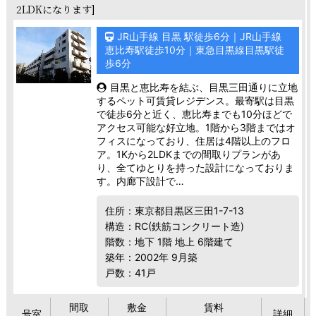
2LDKになります]
JR山手線 目黒 駅徒歩6分｜JR山手線
恵比寿駅徒歩10分｜東急目黒線目黒駅徒
歩6分
目黒と恵比寿を結ぶ、目黒三田通りに立地
するペット可賃貸レジデンス。最寄駅は目黒
で徒歩6分と近く、恵比寿までも10分ほどで
アクセス可能な好立地。1階から3階まではオ
フィスになっており、住居は4階以上のフロ
ア。1Kから2LDKまでの間取りプランがあ
り、全てゆとりを持った設計になっておりま
す。内廊下設計で…
住所：東京都目黒区三田1-7-13
構造：RC(鉄筋コンクリート造)
階数：地下 1階 地上 6階建て
築年：2002年 9月築
戸数：41戸
間取
敷金
賃料
号室
詳細