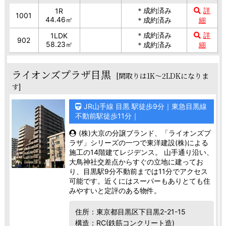
＊成約済み
詳
1R
1001
44.46㎡
＊成約済み
細
＊成約済み
詳
1LDK
902
58.23㎡
＊成約済み
細
ライオンズプラザ目黒
[間取りは1K～2LDKになりま
す]
JR山手線 目黒 駅徒歩9分｜東急目黒線
不動前駅徒歩11分｜
(株)大京の分譲ブランド、「ライオンズプ
ラザ」シリーズの一つで東洋建設(株)による
施工の14階建てレジデンス。 山手通り沿い、
大鳥神社交差点からすぐの立地に建ってお
り、目黒駅9分不動前までは11分でアクセス
可能です。近くにはスーパーもありとても住
みやすいと定評のある物件。
住所：東京都目黒区下目黒2-21-15
構造：RC(鉄筋コンクリート造)