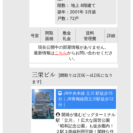
階数： 地上 8階建て
築年：2001年 3月築
戸数：72戸
間取
敷金
賃料
号室
詳細
面積
礼金
管理費
現在公開中の部屋情報がありません。
最新情報は
こちら
からお問い合わせくださ
い。
三栄ビル
[間取りは2DK～4LDKになり
ます]
JR中央本線 立川 駅徒歩15
分｜JR青梅線西立川駅徒歩12
分｜
開発が進むビッグターミナル
駅「立川」！広大な国営公園
「昭和記念公園」も徒歩圏内！
２駅３路線利用可能！閑静な住