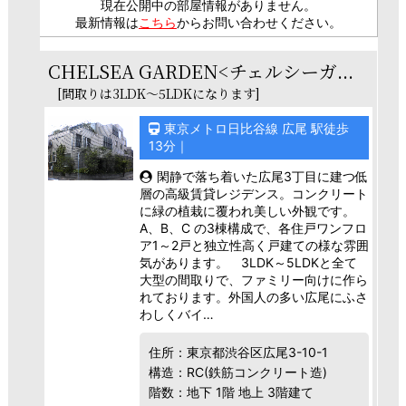
現在公開中の部屋情報がありません。
最新情報は
こちら
からお問い合わせください。
CHELSEA GARDEN<チェルシーガ...
[間取りは3LDK～5LDKになります]
東京メトロ日比谷線 広尾 駅徒歩
13分｜
閑静で落ち着いた広尾3丁目に建つ低
層の高級賃貸レジデンス。コンクリート
に緑の植栽に覆われ美しい外観です。
A、B、C の3棟構成で、各住戸ワンフロ
ア1～2戸と独立性高く戸建ての様な雰囲
気があります。 3LDK～5LDKと全て
大型の間取りで、ファミリー向けに作ら
れております。外国人の多い広尾にふさ
わしくバイ…
住所：東京都渋谷区広尾3-10-1
構造：RC(鉄筋コンクリート造)
階数：地下 1階 地上 3階建て