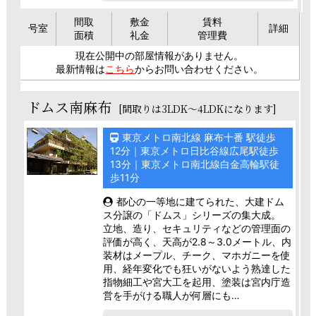
間取
敷金
賃料
号室
詳細
面積
礼金
管理費
現在公開中の部屋情報がありません。
最新情報は
こちら
からお問い合わせください。
ドムス南麻布
[間取りは3LDK～4LDKになります]
東京メトロ南北線 麻布十番 駅徒歩
12分｜東京メトロ日比谷線広尾駅徒歩
13分｜東京メトロ南北線白金高輪駅徒
歩11分
都心の一等地に建てられた、大建ドム
ス分譲の「ドムス」シリーズの集大成。
立地、造り、セキュリティなどの管理面の
評価が高く、天高が2.8～3.0メートル、内
装材はメープル、チーク、マホガニーを使
用、経年変化でも狂いがないよう熟達した
指物細工や宮大工を起用、塗装は宮内庁造
営を手がける職人が何層にも…