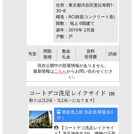
住所：東京都渋谷区恵比寿西1-
30-8
構造：RC(鉄筋コンクリート造)
階数： 地上 6階建て
築年：2010年 2月築
戸数：戸
間取
敷金
賃料
号室
詳細
面積
礼金
管理費
現在公開中の部屋情報がありません。
最新情報は
こちら
からお問い合わせくださ
い。
コートデコ洗足レイクサイド
[間
取りは2LDK・3LDK～になります]
東急池上線 洗足池 駅徒歩3
分｜
【コートデコ洗足レイクサイ
ド】洗足池徒歩3分、建物の正面