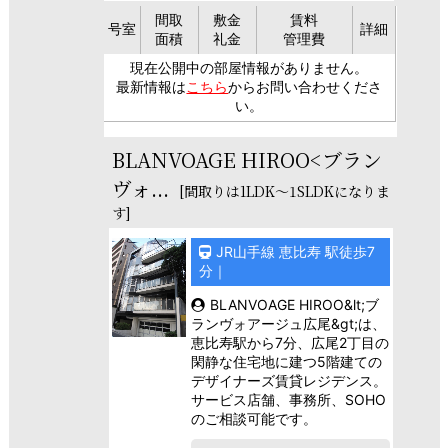
間取
敷金
賃料
号室
詳細
面積
礼金
管理費
現在公開中の部屋情報がありません。
最新情報は
こちら
からお問い合わせくださ
い。
BLANVOAGE HIROO<ブラン
ヴォ...
[間取りは1LDK～1SLDKになりま
す]
JR山手線 恵比寿 駅徒歩7
分｜
BLANVOAGE HIROO&lt;ブ
ランヴォアージュ広尾&gt;は、
恵比寿駅から7分、広尾2丁目の
閑静な住宅地に建つ5階建ての
デザイナーズ賃貸レジデンス。
サービス店舗、事務所、SOHO
のご相談可能です。