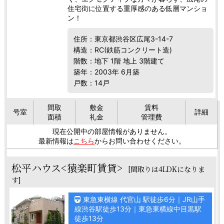
住宅街に位置する重厚感のある低層マンショ
ン！
住所：東京都渋谷区広尾3-14-7
構造：RC(鉄筋コンクリート造)
階数：地下 1階 地上 3階建て
築年：2003年 6月築
戸数：14戸
間取
敷金
賃料
号室
詳細
面積
礼金
管理費
現在公開中の部屋情報がありません。
最新情報は
こちら
からお問い合わせください。
松平ハウス<猿楽町賃貸>
[間取りは4LDKになりま
す]
東急東横線 代官山 駅徒歩6分｜JR山手
線渋谷駅徒歩13分｜東急東横線中目黒駅
徒歩13分