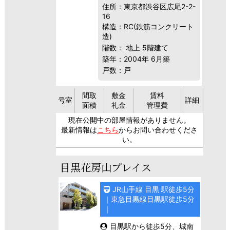
住所：東京都渋谷区広尾2-2-
16
構造：RC(鉄筋コンクリート
造)
階数： 地上 5階建て
築年：2004年 6月築
戸数：戸
間取
敷金
賃料
号室
詳細
面積
礼金
管理費
現在公開中の部屋情報がありません。
最新情報は
こちら
からお問い合わせくださ
い。
目黒花房山プレイス
JR山手線 目黒 駅徒歩5分
｜東急目黒線目黒駅徒歩5分
｜
目黒駅から徒歩5分、城南