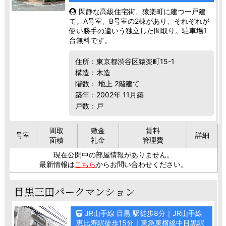
閑静な高級住宅街、猿楽町に建つ一戸建
て。A号室、B号室の2棟があり、それぞれが
使い勝手の違いう独立した間取り。駐車場1
台無料です。
住所：東京都渋谷区猿楽町15-1
構造：木造
階数： 地上 2階建て
築年：2002年 11月築
戸数：戸
間取
敷金
賃料
号室
詳細
面積
礼金
管理費
現在公開中の部屋情報がありません。
最新情報は
こちら
からお問い合わせください。
目黒三田パークマンション
JR山手線 目黒 駅徒歩8分｜JR山手線
恵比寿駅徒歩15分｜東急東横線中目黒駅