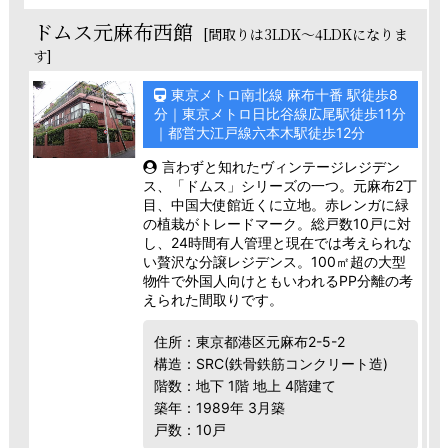
ドムス元麻布西館
[間取りは3LDK～4LDKになりま
す]
東京メトロ南北線 麻布十番 駅徒歩8
分｜東京メトロ日比谷線広尾駅徒歩11分
｜都営大江戸線六本木駅徒歩12分
言わずと知れたヴィンテージレジデン
ス、「ドムス」シリーズの一つ。元麻布2丁
目、中国大使館近くに立地。赤レンガに緑
の植栽がトレードマーク。総戸数10戸に対
し、24時間有人管理と現在では考えられな
い贅沢な分譲レジデンス。100㎡超の大型
物件で外国人向けともいわれるPP分離の考
えられた間取りです。
住所：東京都港区元麻布2-5-2
構造：SRC(鉄骨鉄筋コンクリート造)
階数：地下 1階 地上 4階建て
築年：1989年 3月築
戸数：10戸