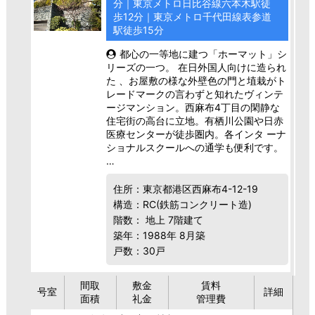
分｜東京メトロ日比谷線六本木駅徒
歩12分｜東京メトロ千代田線表参道
駅徒歩15分
都心の一等地に建つ「ホーマット」シ
リーズの一つ。 在日外国人向けに造られ
た 、お屋敷の様な外壁色の門と埴栽がト
レードマークの言わずと知れたヴィンテ
ージマンション。西麻布4丁目の閑静な
住宅街の高台に立地。有栖川公園や日赤
医療センターが徒歩圏内。各インタ ーナ
ショナルスクールへの通学も便利です。
…
住所：東京都港区西麻布4-12-19
構造：RC(鉄筋コンクリート造)
階数： 地上 7階建て
築年：1988年 8月築
戸数：30戸
間取
敷金
賃料
号室
詳細
面積
礼金
管理費