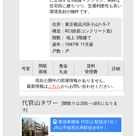
住宅街に建ちつつ、交通利便性も良い
環境良好の物件です。
住所：東京都品川区小山1-5-7
構造：RC(鉄筋コンクリート造)
階数： 地上 3階建て
築年：1987年 11月築
戸数：戸
間取
敷金
賃料
号室
詳細
面積
礼金
管理費
現在公開中の部屋情報がありません。
最新情報は
こちら
からお問い合わせください。
代官山タワー
[間取りは2BR～4BRになりま
す]
東急東横線 代官山 駅徒歩1分｜
JR山手線恵比寿駅徒歩8分｜