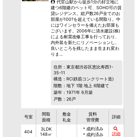
代官山駅から徒歩1分の好立地に
建つ6階建のペット可、SOHO可の賃
貸レジデンス。総戸数26戸全てのお
部屋が100?を超えている間取り。中
にはワインセラーを備えたお部屋も
ございます。2006年に清水建設(株)
による耐震改修工事を行っており、
内外装を新たにリノベーションし、
良いところを残したまま生まれ変わ
りま…
住所：東京都渋谷区恵比寿西1-
35-11
構造：RC(鉄筋コンクリート造)
階数：地下 1階 地上 6階建て
築年：1971年 6月築
戸数：26戸
間取
敷金
賃料
号室
詳細
面積
礼金
管理費
＊成約済み
3LDK
404
詳細
148㎡
＊成約済み