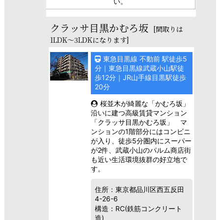
い。
クラッサ目黒かむろ坂
[間取りは
1LDK～3LDKになります]
東急目黒線 不動前 駅徒歩5
分｜東急目黒線武蔵小山駅徒
歩12分｜JR山手線目黒駅徒歩
20分
桜並木が綺麗な「かむろ坂」
沿いに建つ高級賃貸マンション
「クラッサ目黒かむろ坂」 マ
ンションの1階部分にはコンビニ
が入り、徒歩5分圏内にスーパー
が2件、武蔵小山のパルム商店街
も近い生活環境抜群の好立地で
す。
住所：東京都品川区西五反田
4-26-6
構造：RC(鉄筋コンクリート
造)