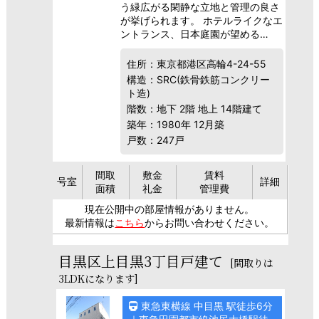
う緑広がる閑静な立地と管理の良さ
が挙げられます。 ホテルライクなエ
ントランス、日本庭園が望める…
住所：東京都港区高輪4-24-55
構造：SRC(鉄骨鉄筋コンクリー
ト造)
階数：地下 2階 地上 14階建て
築年：1980年 12月築
戸数：247戸
間取
敷金
賃料
号室
詳細
面積
礼金
管理費
現在公開中の部屋情報がありません。
最新情報は
こちら
からお問い合わせください。
目黒区上目黒3丁目戸建て
[間取りは
3LDKになります]
東急東横線 中目黒 駅徒歩6分