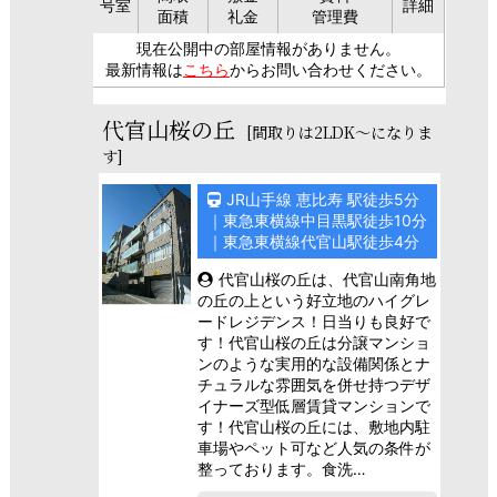
号室
詳細
面積
礼金
管理費
現在公開中の部屋情報がありません。
最新情報は
こちら
からお問い合わせください。
代官山桜の丘
[間取りは2LDK～になりま
す]
JR山手線 恵比寿 駅徒歩5分
｜東急東横線中目黒駅徒歩10分
｜東急東横線代官山駅徒歩4分
代官山桜の丘は、代官山南角地
の丘の上という好立地のハイグレ
ードレジデンス！日当りも良好で
す！代官山桜の丘は分譲マンショ
ンのような実用的な設備関係とナ
チュラルな雰囲気を併せ持つデザ
イナーズ型低層賃貸マンションで
す！代官山桜の丘には、敷地内駐
車場やペット可など人気の条件が
整っております。食洗…