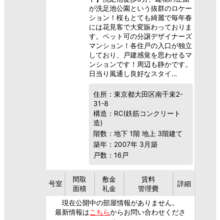
が洗足池公園という抜群のロケー
ション！桜もとても綺麗で毎年春
には花見客で大変賑わっておりま
す。ペット可の分譲デザイナーズ
マンション！各住戸の入口が独立
しており、戸建感覚を思わせるマ
ンションです！周辺も静かです。
日当り風通し良好なスタイ…
住所：東京都大田区南千束2-
31-8
構造：RC(鉄筋コンクリート
造)
階数：地下 1階 地上 3階建て
築年：2007年 3月築
戸数：16戸
間取
敷金
賃料
号室
詳細
面積
礼金
管理費
現在公開中の部屋情報がありません。
最新情報は
こちら
からお問い合わせくださ