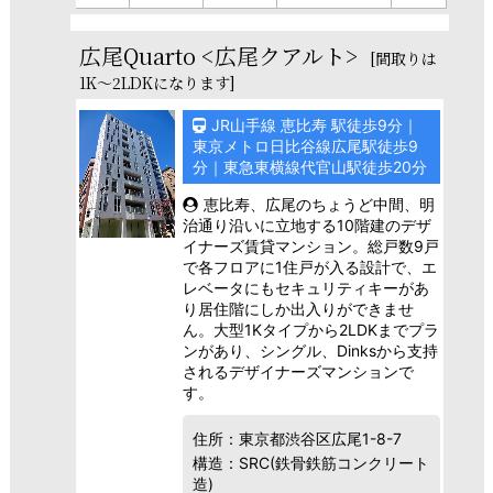
広尾Quarto <広尾クアルト>
[間取りは
1K～2LDKになります]
JR山手線 恵比寿 駅徒歩9分｜
東京メトロ日比谷線広尾駅徒歩9
分｜東急東横線代官山駅徒歩20分
恵比寿、広尾のちょうど中間、明
治通り沿いに立地する10階建のデザ
イナーズ賃貸マンション。総戸数9戸
で各フロアに1住戸が入る設計で、エ
レベータにもセキュリティキーがあ
り居住階にしか出入りができませ
ん。大型1Kタイプから2LDKまでプラ
ンがあり、シングル、Dinksから支持
されるデザイナーズマンションで
す。
住所：東京都渋谷区広尾1-8-7
構造：SRC(鉄骨鉄筋コンクリート
造)