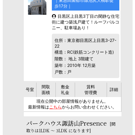
｜東急田園都市線池尻大橋駅徒
歩17分｜
目黒区上目黒3丁目の閑静な住宅
街に建つ築浅戸建て！ルーフバルコ
ニー、駐車場あり！
住所：東京都目黒区上目黒3-27-
22
構造：RC(鉄筋コンクリート造)
階数： 地上 3階建て
築年：2010年 12月築
戸数：戸
間取
敷金
賃料
号室
詳細
面積
礼金
管理費
現在公開中の部屋情報がありません。
最新情報は
こちら
からお問い合わせください。
パークハウス諏訪山Presence
[間
取りは1LDK ～ 3LDK になります]