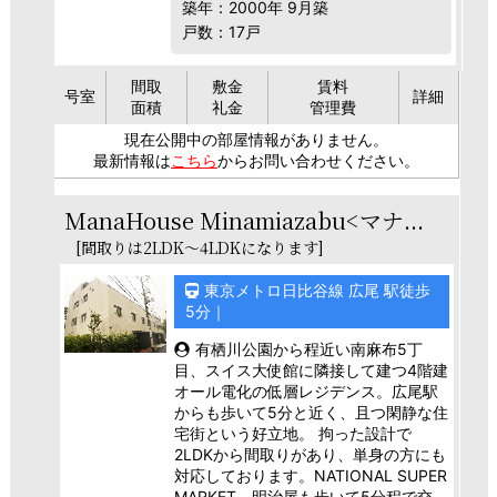
築年：2000年 9月築
戸数：17戸
間取
敷金
賃料
号室
詳細
面積
礼金
管理費
現在公開中の部屋情報がありません。
最新情報は
こちら
からお問い合わせください。
ManaHouse Minamiazabu<マナ...
[間取りは2LDK～4LDKになります]
東京メトロ日比谷線 広尾 駅徒歩
5分｜
有栖川公園から程近い南麻布5丁
目、スイス大使館に隣接して建つ4階建
オール電化の低層レジデンス。広尾駅
からも歩いて5分と近く、且つ閑静な住
宅街という好立地。 拘った設計で
2LDKから間取りがあり、単身の方にも
対応しております。NATIONAL SUPER
MARKET、明治屋も歩いて5分程で交