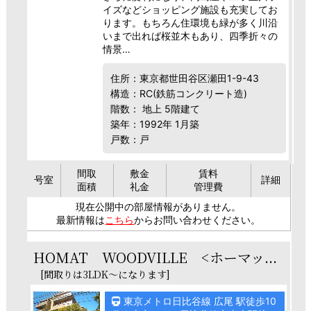
イズなどショッピング施設も充実してお
ります。もちろん住環境も緑が多く川沿
いまで出れば桜並木もあり、四季折々の
情景…
住所：東京都世田谷区瀬田1-9-43
構造：RC(鉄筋コンクリート造)
階数： 地上 5階建て
築年：1992年 1月築
戸数：戸
間取
敷金
賃料
号室
詳細
面積
礼金
管理費
現在公開中の部屋情報がありません。
最新情報は
こちら
からお問い合わせください。
HOMAT WOODVILLE <ホーマッ...
[間取りは3LDK～になります]
東京メトロ日比谷線 広尾 駅徒歩10