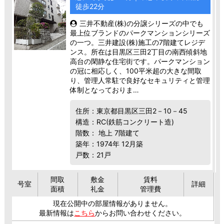
徒歩22分
三井不動産(株)の分譲シリーズの中でも
最上位ブランドのパークマンションシリーズ
の一つ。三井建設(株)施工の7階建てレジデ
ンス。所在は目黒区三田2丁目の南西傾斜地
高台の閑静な住宅街です。パークマンション
の冠に相応しく、100平米超の大きな間取
り、管理人常駐で良好なセキュリティと管理
体制となっておりま…
住所：東京都目黒区三田2－10－45
構造：RC(鉄筋コンクリート造)
階数： 地上 7階建て
築年：1974年 12月築
戸数：21戸
間取
敷金
賃料
号室
詳細
面積
礼金
管理費
現在公開中の部屋情報がありません。
最新情報は
こちら
からお問い合わせください。