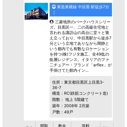
東急東横線 中目黒 駅徒歩7分
｜
三菱地所のパークハウスシリー
ズ。目黒区一、二の高級住宅地と
言われる諏訪山の高台に堂々と聳
え立っており、中目黒駅から徒歩7
分という立地でありながら閑静と
いう都内でも有数なロケーション
を持つ(株)フジタ施工、全49低の
低層レジデンス。イタリアのファ
二チュアー・ブランド「arflex」が
手掛けてた館内イン…
住所：東京都目黒区上目黒3-
36-7
構造：RC(鉄筋コンクリート造)
階数： 地上 5階建て
築年：2008年 2月築
戸数：49戸
間取
敷金
賃料