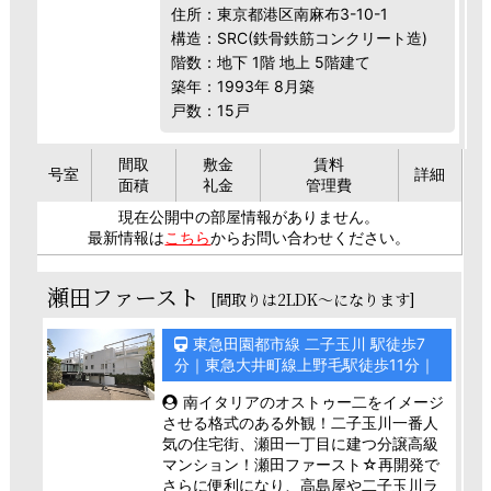
住所：東京都港区南麻布3-10-1
構造：SRC(鉄骨鉄筋コンクリート造)
階数：地下 1階 地上 5階建て
築年：1993年 8月築
戸数：15戸
間取
敷金
賃料
号室
詳細
面積
礼金
管理費
現在公開中の部屋情報がありません。
最新情報は
こちら
からお問い合わせください。
瀬田ファースト
[間取りは2LDK～になります]
東急田園都市線 二子玉川 駅徒歩7
分｜東急大井町線上野毛駅徒歩11分｜
南イタリアのオストゥー二をイメージ
させる格式のある外観！二子玉川一番人
気の住宅街、瀬田一丁目に建つ分譲高級
マンション！瀬田ファースト☆再開発で
さらに便利になり、高島屋や二子玉川ラ