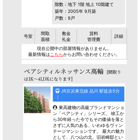
階数：地下 1階 地上 10階建て
築年：2005年 9月築
戸数：9戸
間取
敷金
賃料
号室
詳細
面積
礼金
管理費
現在公開中の部屋情報がありません。
最新情報は
こちら
からお問い合わせください。
ペアシティルネッサンス高輪
[間取り
は1K～4LDKになります]
JR京浜東北線 品川 駅徒歩5分
｜
東高建物の高級ブランドマンショ
ン「ペアシティ」シリーズ。 竣工か
ら30年経った今でもその価値を落と
さずに人気のある、いわゆるヴィン
テージマンションです。 最大の魅力
として、八つ山の北、旧岩崎邸とい