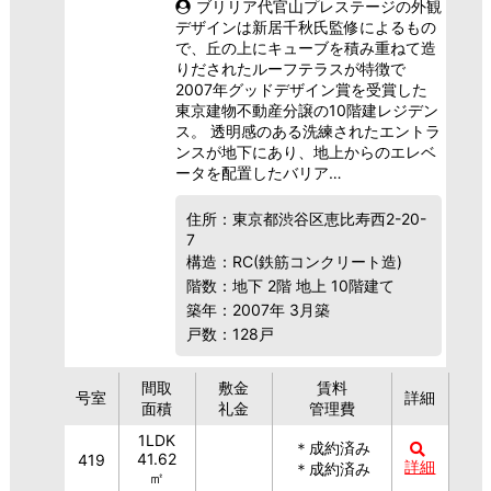
ブリリア代官山プレステージの外観
デザインは新居千秋氏監修によるもの
で、丘の上にキューブを積み重ねて造
りだされたルーフテラスが特徴で
2007年グッドデザイン賞を受賞した
東京建物不動産分譲の10階建レジデン
ス。 透明感のある洗練されたエントラ
ンスが地下にあり、地上からのエレベ
ータを配置したバリア…
住所：東京都渋谷区恵比寿西2-20-
7
構造：RC(鉄筋コンクリート造)
階数：地下 2階 地上 10階建て
築年：2007年 3月築
戸数：128戸
間取
敷金
賃料
号室
詳細
面積
礼金
管理費
1LDK
＊成約済み
41.62
419
詳細
＊成約済み
㎡