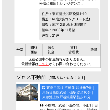
松濤に相応しいレジデンス…
住所：東京都渋谷区松濤1-10
構造：RC(鉄筋コンクリート造)
階数：地下 2階 地上 3階建て
築年：2008年 11月築
戸数：21戸
間取
敷金
賃料
号室
詳細
面積
礼金
管理費
現在公開中の部屋情報がありません。
最新情報は
こちら
からお問い合わせください。
プロス不動前
[間取りは～になります]
東急目黒線 不動前 駅徒歩7分｜
東急目黒線武蔵小山駅徒歩10分｜
東急池上線戸越銀座駅徒歩12分
不動前、武蔵小山の間、小山1丁目
に立地する3階建マンション。閑静な