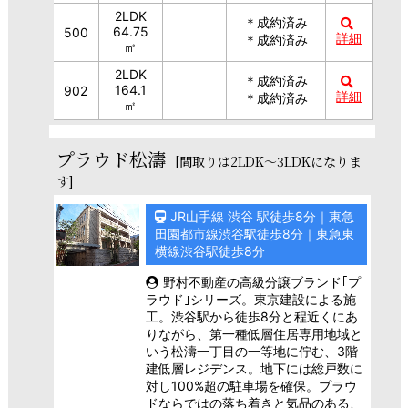
2LDK
＊成約済み
64.75
500
詳細
＊成約済み
㎡
2LDK
＊成約済み
164.1
902
詳細
＊成約済み
㎡
プラウド松濤
[間取りは2LDK～3LDKになりま
す]
JR山手線 渋谷 駅徒歩8分｜東急
田園都市線渋谷駅徒歩8分｜東急東
横線渋谷駅徒歩8分
野村不動産の高級分譲ブランド｢プ
ラウド｣シリーズ。東京建設による施
工。渋谷駅から徒歩8分と程近くにあ
りながら、第一種低層住居専用地域と
いう松濤一丁目の一等地に佇む、3階
建低層レジデンス。地下には総戸数に
対し100%超の駐車場を確保。プラウ
ドならではの落ち着きと気品のある、