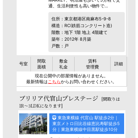
通、生活利便性も高い物件で…
住所：東京都港区南麻布5-9-8
構造：RC(鉄筋コンクリート造)
階数：地下 1階 地上 4階建て
築年：2012年 8月築
戸数：戸
間取
敷金
賃料
号室
詳細
面積
礼金
管理費
現在公開中の部屋情報がありません。
最新情報は
こちら
からお問い合わせください。
ブリリア代官山プレステージ
[間取りは
1R～3LDKになります]
東急東横線 代官山 駅徒歩2分｜
東京メトロ日比谷線恵比寿駅徒歩5
分｜東急東横線中目黒駅徒歩10分