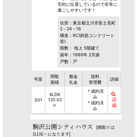
宅街に位置しているので非常に
過ごしやすいです！
住所：東京都立川市富士見町
2－24－16
構造：RC(鉄筋コンクリート
造)
階数： 地上 5階建て
築年：1989年 2月築
戸数：戸
間取
敷金
賃料
号室
詳細
面積
礼金
管理費
＊成約済
4LDK
み
詳
120.02
501
＊成約済
㎡
細
み
駒沢公園シティハウス
[間取りは
1LDK～になります]