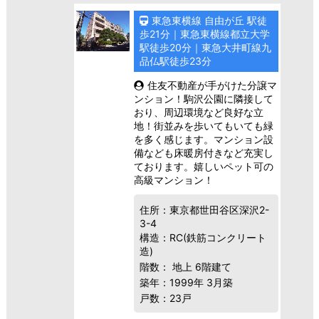
東急東横線 自由が丘 駅徒
歩21分｜東急東横線都立大学
駅徒歩20分｜東急大井町線九
品仏駅徒歩23分
住友不動産が手がけた分譲マ
ンション！駒沢公園に隣接して
おり、周辺環境など良好な立
地！街並みを歩いてもいても緑
を多く感じます。マンション設
備なども床暖房付きなど充実し
ております。嬉しいペット可の
高級マンション！
住所：東京都世田谷区深沢2-
3-4
構造：RC(鉄筋コンクリート
造)
階数： 地上 6階建て
築年：1999年 3月築
戸数：23戸