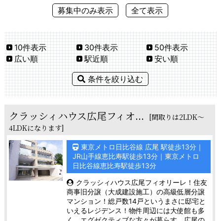
募集中のみ表示
全て表示
10件表示
30件表示
50件表示
広い順
駅近順
安い順
条件を絞り込む
クラッシィハウス広尾フィオ...
[間取りは2LDK～
4LDKになります]
東京メトロ日比谷線 広尾 駅徒歩13分｜
JR山手線恵比寿駅徒歩13分｜東京メトロ
日比谷線恵比寿駅徒歩13分
クラッシィハウス広尾フィオリーレ！住友
商事旧分譲（大成建設施工）の高級低層分譲
マンション！総戸数14戸というまさに邸宅と
いえるレジデンス！物件周辺には大使館も多
く、エグゼクティブな方々が暮らす、広尾の