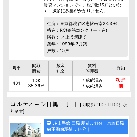
賃貸マンションです。総戸数15戸と少な
く、滅多に募集がかかりません。
住所：東京都渋谷区恵比寿南2-23-6
構造：RC(鉄筋コンクリート造)
階数： 地上 5階建て
築年：1999年 3月築
戸数：15戸
間取
敷金
賃料
号室
詳細
面積
礼金
管理費
＊成約済み
詳
1DK
401
35.39㎡
＊成約済み
細
コルティーレ目黒三丁目
[間取りは1K・1LDKにな
ります]
JR山手線 目黒 駅徒歩11分｜東急目黒
線不動前駅徒歩14分｜