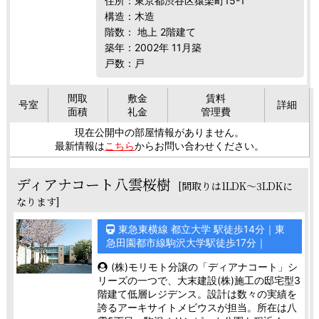
住所：東京都渋谷区猿楽町15-1
構造：木造
階数： 地上 2階建て
築年：2002年 11月築
戸数：戸
間取
敷金
賃料
号室
詳細
面積
礼金
管理費
現在公開中の部屋情報がありません。
最新情報は
こちら
からお問い合わせください。
ディアナコート八雲桜樹
[間取りは1LDK～3LDKに
なります]
東急東横線 都立大学 駅徒歩14分｜東
急田園都市線駒沢大学駅徒歩17分｜
(株)モリモト分譲の「ディアナコート」シ
リーズの一つで、大末建設(株)施工の邸宅型3
階建て低層レジデンス。設計は数々の実績を
誇るアーキサイトメビウスが担当。所在は八