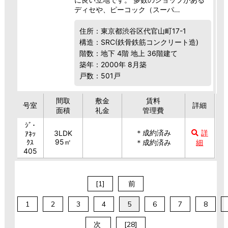
ディセや、ピーコック（スーパ…
住所：東京都渋谷区代官山町17-1
構造：SRC(鉄骨鉄筋コンクリート造)
階数：地下 4階 地上 36階建て
築年：2000年 8月築
戸数：501戸
間取
敷金
賃料
号室
詳細
面積
礼金
管理費
ｼﾞ･
＊成約済み
詳
3LDK
ｱﾈｯ
95㎡
ｸｽ
＊成約済み
細
405
[1]
前
1
2
3
4
5
6
7
8
次
[28]