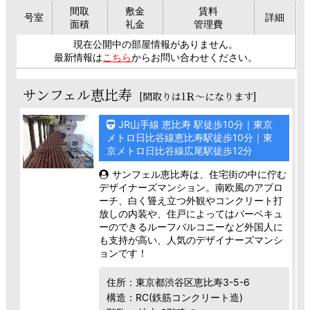
間取
敷金
賃料
号室
詳細
面積
礼金
管理費
現在公開中の部屋情報がありません。
最新情報は
こちら
からお問い合わせください。
サンフェル恵比寿
[間取りは1Ｒ～になります]
JR山手線 恵比寿 駅徒歩10分｜東京
メトロ日比谷線恵比寿駅徒歩10分｜東
京メトロ日比谷線広尾駅徒歩12分
サンフェル恵比寿は、住宅街の中に佇む
デザイナーズマンション。南欧風のアプロ
ーチ、白く聳え立つ外観やコンクリート打
放しの内装や、住戸によってはバーベキュ
ーのできるルーフバルコニーなど外国人に
も支持が高い、人気のデザイナーズマンシ
ョンです！
住所：東京都渋谷区恵比寿3-5-6
構造：RC(鉄筋コンクリート造)