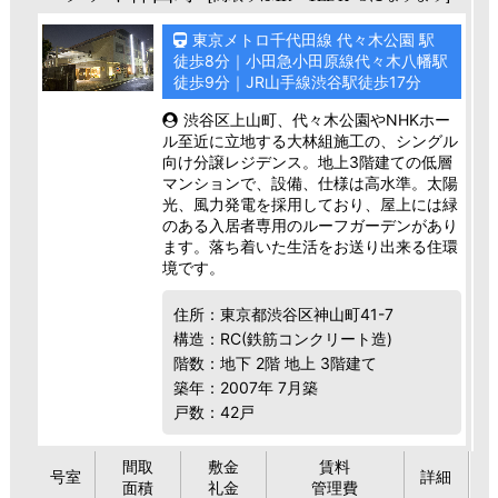
東京メトロ千代田線 代々木公園 駅
徒歩8分｜小田急小田原線代々木八幡駅
徒歩9分｜JR山手線渋谷駅徒歩17分
渋谷区上山町、代々木公園やNHKホー
ル至近に立地する大林組施工の、シングル
向け分譲レジデンス。地上3階建ての低層
マンションで、設備、仕様は高水準。太陽
光、風力発電を採用しており、屋上には緑
のある入居者専用のルーフガーデンがあり
ます。落ち着いた生活をお送り出来る住環
境です。
住所：東京都渋谷区神山町41-7
構造：RC(鉄筋コンクリート造)
階数：地下 2階 地上 3階建て
築年：2007年 7月築
戸数：42戸
間取
敷金
賃料
号室
詳細
面積
礼金
管理費