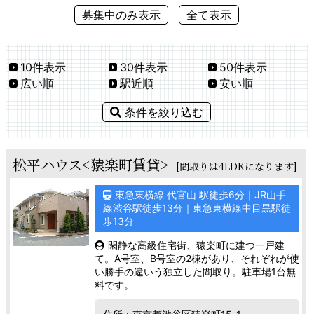
募集中のみ表示
全て表示
10件表示
30件表示
50件表示
広い順
駅近順
安い順
条件を絞り込む
松平ハウス<猿楽町賃貸>
[間取りは4LDKになります]
東急東横線 代官山 駅徒歩6分｜JR山手
線渋谷駅徒歩13分｜東急東横線中目黒駅徒
歩13分
閑静な高級住宅街、猿楽町に建つ一戸建
て。A号室、B号室の2棟があり、それぞれが使
い勝手の違いう独立した間取り。駐車場1台無
料です。