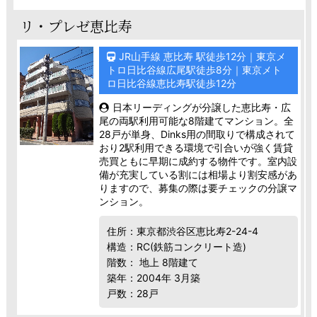
リ・プレゼ恵比寿
JR山手線 恵比寿 駅徒歩12分｜東京メ
トロ日比谷線広尾駅徒歩8分｜東京メト
ロ日比谷線恵比寿駅徒歩12分
日本リーディングが分譲した恵比寿・広
尾の両駅利用可能な8階建てマンション。全
28戸が単身、Dinks用の間取りで構成されて
おり2駅利用できる環境で引合いが強く賃貸
売買ともに早期に成約する物件です。室内設
備が充実している割には相場より割安感があ
りますので、募集の際は要チェックの分譲マ
ンション。
住所：東京都渋谷区恵比寿2-24-4
構造：RC(鉄筋コンクリート造)
階数： 地上 8階建て
築年：2004年 3月築
戸数：28戸