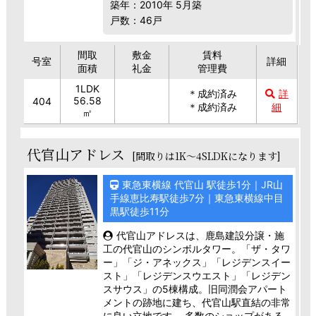
築年：2010年 5月築
戸数：46戸
間取
敷金
賃料
号室
詳細
面積
礼金
管理費
1LDK
＊成約済み
詳
56.58
404
＊成約済み
細
㎡
代官山アドレス
[間取りは1K～4SLDKになります]
東急東横線 代官山 駅徒歩1分｜JR山
手線恵比寿駅徒歩7分｜東急東横線中目
黒駅徒歩11分
代官山アドレスは、鹿島建設分譲・施
工の代官山のシンボルタワー。「ザ・タワ
ー」「ジ・アネックス」「レジデンスイー
スト」「レジデンスウエスト」「レジデン
スサウス」の5棟構成。旧同潤会アパート
メントの跡地に建ち、代官山駅直結の非常
に良い立地です。 多数のショップがある