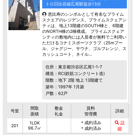
トロ日比谷線広尾駅徒歩13分
恵比寿のシンボルとして有名なプライム
スクエアのレジデンス。プライムスクェアシ
ティは、地上13階建のSOUTH棟と、6階建
のNORTH棟の2棟構成。 プライムスクェア
シティの敷地内には入居者が無料でご利用い
ただけるコナミスポーツクラブ（25mプー
ル、ジャグジー、サウナ、ゴルフレンジ、ス
カッシュコート、ネイル…
住所：東京都渋谷区広尾1-1-7
構造：RC(鉄筋コンクリート造)
階数：地下 2階 地上 13階建て
築年：1997年 1月築
戸数：62戸
間取
敷金
賃料
号室
詳細
面積
礼金
管理費
＊成約済み
詳
1LDK
201
96.7㎡
＊成約済み
細