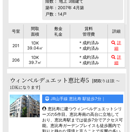
階数： 地上 3階建て
築年：2007年 4月築
戸数：14戸
間取
敷金
賃料
号室
詳細
面積
礼金
管理費
＊成約済み
詳
1DK
201
39.04㎡
＊成約済み
細
＊成約済み
詳
1DK
206
39.7㎡
＊成約済み
細
ウィンベルデュエット恵比寿5
[間取りは1R ～
1DKになります]
JR山手線 恵比寿 駅徒歩7分｜
恵比寿に建つウィンベルデュエットシリ
ーズの5作目。恵比寿南の高台に立地して
おり、恵比寿駅までは徒歩7分でアクセス可
能。恵比寿ガーデンプレイスも徒歩圏内で
割りと静かな環境と言うことで反響の多い