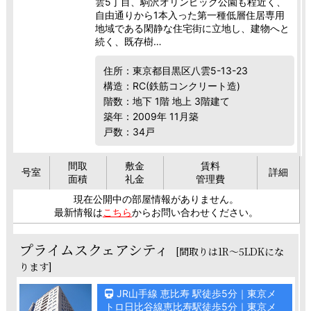
雲5丁目、駒沢オリンピック公園も程近く、
自由通りから1本入った第一種低層住居専用
地域である閑静な住宅街に立地し、建物へと
続く、既存樹…
住所：東京都目黒区八雲5-13-23
構造：RC(鉄筋コンクリート造)
階数：地下 1階 地上 3階建て
築年：2009年 11月築
戸数：34戸
間取
敷金
賃料
号室
詳細
面積
礼金
管理費
現在公開中の部屋情報がありません。
最新情報は
こちら
からお問い合わせください。
プライムスクェアシティ
[間取りは1R～5LDKにな
ります]
JR山手線 恵比寿 駅徒歩5分｜東京メ
トロ日比谷線恵比寿駅徒歩5分｜東京メ