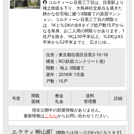
コルティーレ目黒三丁目は、目黒駅より
権之助坂を下り、大鳥神社交差点を過ぎた
静かな住宅地に建つ3階建ての賃貸マンシ
ョン。コルティーレ目黒三丁目の間取り
は、1Kと1LDKの全8タイプ総戸数15戸から
なる単身、お二人用の間取りがあります。1
住戸を除き、1Kは30平米以上、1LDKは43
平米から52平米までと、広さにゆ…
住所：東京都目黒区目黒3-10-18
構造：RC(鉄筋コンクリート造)
階数： 地上 3階建て
築年：2016年 1月築
戸数：15戸
間取
敷金
賃料
号室
詳細
面積
礼金
管理費
現在公開中の部屋情報がありません。
最新情報は
こちら
からお問い合わせください。
エクティ神山町
[間取りは1R～1LDK+Sになります]