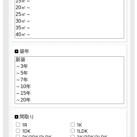
築年
間取り
1R
1K
1DK
1LDK