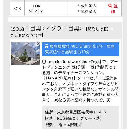
＊成約済み
詳
1LDK
506
50.22㎡
＊成約済み
細
isola中目黒<イソラ中目黒>
[間取りは1K ～
2LDKになります]
東急東横線 祐天寺 駅徒歩7分｜東急
東横線中目黒駅徒歩10分｜
architecture workshopの設計で、アー
トプランニング(株)分譲、(株)佐藤秀によ
る施工のデザイナーズマンション。
【HANARE(離れ)】をコンセプトに設計さ
れており、メゾネットタイプや居室とリビ
ングを外廊下で繋いだ斬新なデザインの間
取り。これによって住戸内の移動距離が大
きく、異なる質の空間を持つので、実…
住所：東京都目黒区祐天寺1-14-3
構造：RC(鉄筋コンクリート造)
階数： 地上 4階建て