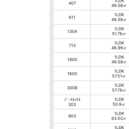
1LDK
407
49.58㎡
1LDK
611
49.58㎡
1LDK
1304
51.76㎡
1LDK
713
46.96㎡
1LDK
1900
49.58㎡
1LDK
1600
57.51㎡
1LDK
3008
57.76㎡
1LDK
ｼﾞ･ｱﾈｯｸｽ
50.9㎡
303
1LDK
903
63.02㎡
1LDK