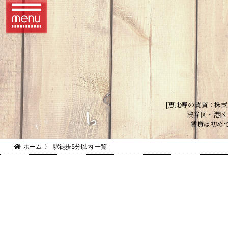
[恵比寿の賃貸：株式
渋谷区・港区
賃貸は初め
ホーム
〉
駅徒歩5分以内 一覧