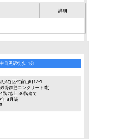
詳細
中目黒駅徒歩11分
都渋谷区代官山町17-1
(鉄骨鉄筋コンクリート造)
4階 地上 36階建て
0年 8月築
戸