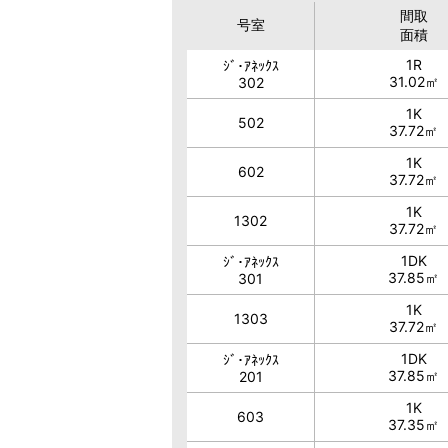
間取
号室
面積
1R
ｼﾞ･ｱﾈｯｸｽ
31.02㎡
302
1K
502
37.72㎡
1K
602
37.72㎡
1K
1302
37.72㎡
1DK
ｼﾞ･ｱﾈｯｸｽ
37.85㎡
301
1K
1303
37.72㎡
1DK
ｼﾞ･ｱﾈｯｸｽ
37.85㎡
201
1K
603
37.35㎡