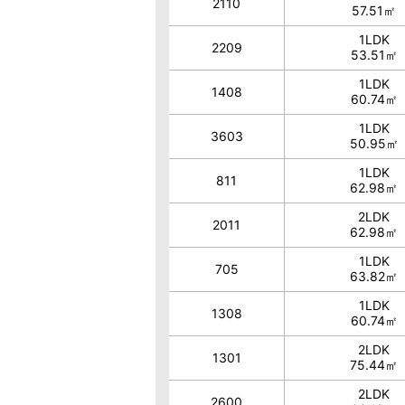
2110
57.51㎡
1LDK
2209
53.51㎡
1LDK
1408
60.74㎡
1LDK
3603
50.95㎡
1LDK
811
62.98㎡
2LDK
2011
62.98㎡
1LDK
705
63.82㎡
1LDK
1308
60.74㎡
2LDK
1301
75.44㎡
2LDK
2600