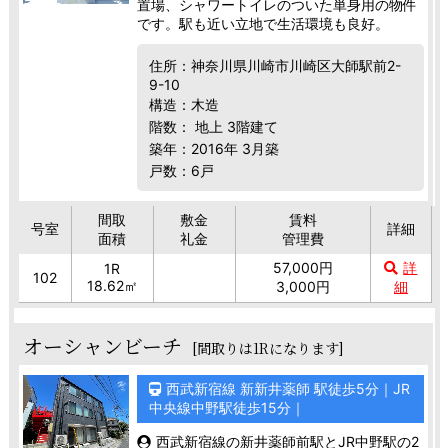
置場、シャワートイレのついた単身用の物件
です。駅も近い立地で生活環境も良好。
住所：神奈川県川崎市川崎区大師駅前2-
9-10
構造：木造
階数： 地上 3階建て
築年：2016年 3月築
戸数：6戸
間取
敷金
賃料
号室
詳細
面積
礼金
管理費
57,000円
詳
1R
102
18.62㎡
3,000円
細
オーシャンビーチ
[間取りは1Rになります]
西武新宿線 新新井薬師 駅徒歩5分｜JR
中央線中野駅徒歩15分｜
西武新宿線の新井薬師前駅とJR中野駅の2