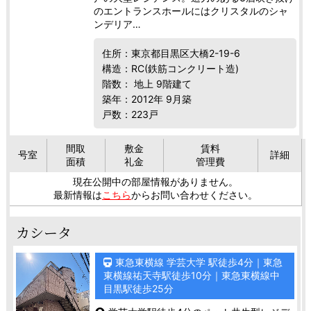
のエントランスホールにはクリスタルのシャ
ンデリア…
住所：東京都目黒区大橋2-19-6
構造：RC(鉄筋コンクリート造)
階数： 地上 9階建て
築年：2012年 9月築
戸数：223戸
間取
敷金
賃料
号室
詳細
面積
礼金
管理費
現在公開中の部屋情報がありません。
最新情報は
こちら
からお問い合わせください。
カシータ
東急東横線 学芸大学 駅徒歩4分｜東急
東横線祐天寺駅徒歩10分｜東急東横線中
目黒駅徒歩25分