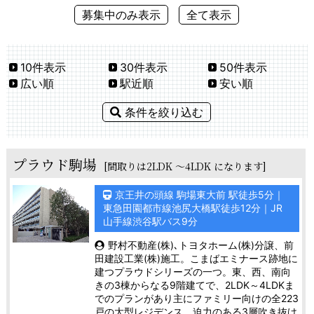
募集中のみ表示
全て表示
10件表示
30件表示
50件表示
広い順
駅近順
安い順
条件を絞り込む
プラウド駒場
[間取りは2LDK ～4LDK になります]
京王井の頭線 駒場東大前 駅徒歩5分｜
東急田園都市線池尻大橋駅徒歩12分｜JR
山手線渋谷駅バス9分
野村不動産(株)､トヨタホーム(株)分譲、前
田建設工業(株)施工。こまばエミナース跡地に
建つプラウドシリーズの一つ。東、西、南向
きの3棟からなる9階建てで、2LDK～4LDKま
でのプランがあり主にファミリー向けの全223
戸の大型レジデンス。迫力のある3層吹き抜け