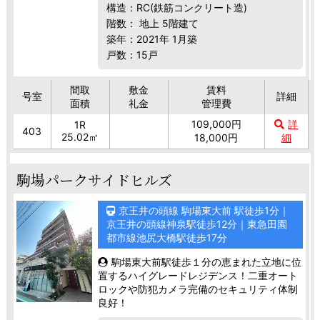
構造：RC(鉄筋コンクリート造)
階数： 地上 5階建て
築年：2021年 1月築
戸数：15戸
間取
敷金
賃料
号室
詳細
面積
礼金
管理費
109,000円
詳
1R
403
25.02㎡
18,000円
細
駒場パークサイドヒルズ
京王井の頭線 駒場東大前 駅徒歩1分｜
京王井の頭線神泉駅徒歩12分｜東急田園
都市線池尻大橋駅徒歩17分
駒場東大前駅徒歩１分の恵まれた立地に位
置するハイグレードレジデンス！二重オート
ロックや防犯カメラ完備のセキュリティ体制
良好！