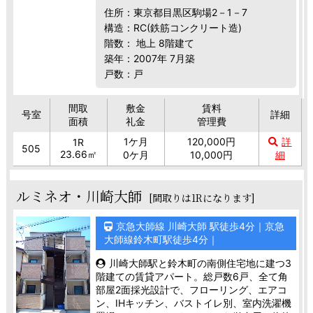
住所：東京都目黒区駒場2－1－7
構造：RC(鉄筋コンクリート造)
階数： 地上 8階建て
築年：2007年 7月築
戸数：戸
間取
敷金
賃料
号室
詳細
面積
礼金
管理費
1ケ月
120,000円
詳
1R
505
23.66㎡
0ケ月
10,000円
細
ルミネオ・川崎大師
[間取りは1Rになります]
京急大師線 川崎大師 駅徒歩4分｜京急
大師線鈴木町駅徒歩4分｜
川崎大師駅と鈴木町の南側住宅地に建つ3
階建ての賃貸アパート。総戸数6戸、全て角
部屋2面採光設計で、フローリング、エアコ
ン、IHキッチン、バストイレ別、室内洗濯機