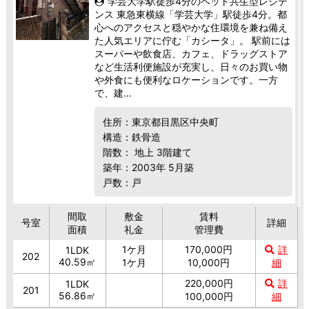
学芸大学駅徒歩4分のペット共生型レジデ
ンス 東急東横線「学芸大学」駅徒歩4分。都
心へのアクセスと穏やかな住環境を兼ね備え
た人気エリアに佇む「カシータ」。 駅前には
スーパーや飲食店、カフェ、ドラッグストア
など生活利便施設が充実し、日々のお買い物
や外食にも便利なロケーションです。一方
で、建…
住所：東京都目黒区中央町
構造：鉄骨造
階数： 地上 3階建て
築年：2003年 5月築
戸数：戸
間取
敷金
賃料
号室
詳細
面積
礼金
管理費
1ケ月
170,000円
詳
1LDK
202
40.59㎡
1ケ月
10,000円
細
220,000円
詳
1LDK
201
56.86㎡
100,000円
細