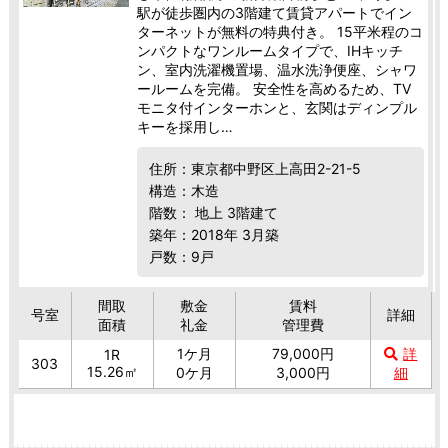
駅が徒歩圏内の3階建て賃貸アパートでイン
ターネットが無料の特典付き。 15平米程のコ
ンパクトなワンルームタイプで、IHキッチ
ン、室内洗濯機置場、温水洗浄便座、シャワ
ールームを完備。 安全性を高めるため、TV
モニタ付インターホンと、玄関はディンプル
キーを採用し…
住所：東京都中野区上高田2-21-5
構造：木造
階数： 地上 3階建て
築年：2018年 3月築
戸数：9戸
間取
敷金
賃料
号室
詳細
面積
礼金
管理費
1ケ月
79,000円
詳
1R
303
15.26㎡
0ケ月
3,000円
細