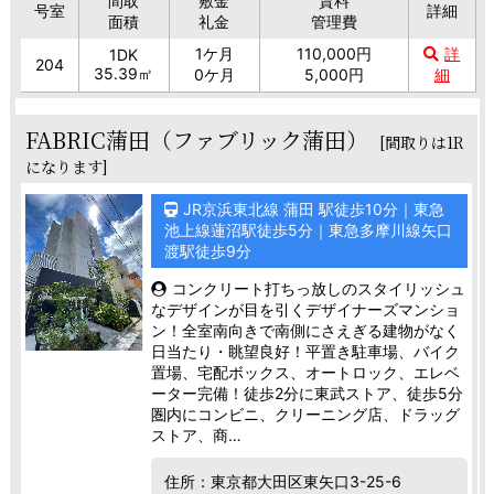
間取
敷金
賃料
号室
詳細
面積
礼金
管理費
1ケ月
110,000円
詳
1DK
204
35.39㎡
0ケ月
5,000円
細
FABRIC蒲田（ファブリック蒲田）
[間取りは1R
になります]
JR京浜東北線 蒲田 駅徒歩10分｜東急
池上線蓮沼駅徒歩5分｜東急多摩川線矢口
渡駅徒歩9分
コンクリート打ちっ放しのスタイリッシュ
なデザインが目を引くデザイナーズマンショ
ン！全室南向きで南側にさえぎる建物がなく
日当たり・眺望良好！平置き駐車場、バイク
置場、宅配ボックス、オートロック、エレベ
ーター完備！徒歩2分に東武ストア、徒歩5分
圏内にコンビニ、クリーニング店、ドラッグ
ストア、商…
住所：東京都大田区東矢口3-25-6