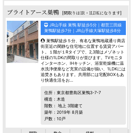
ブライトアース巣鴨
[間取りは1R・1LDKになります]
JR山手線 巣鴨 駅徒歩5分｜都営三田線
巣鴨駅徒歩7分｜JR山手線大塚駅徒歩8分
巣鴨駅徒歩５分、有名な巣鴨地蔵通り商店
街至近の閑静な住宅地に位置する賃貸アパー
ト。１階が１Rタイプで、2,3階はメゾネット
仕様の1LDKの間取りが並びます。TVモニタ
インターホン、IHキッチン、浴室乾燥機に温
水洗浄便座など充実の設備が揃い、1LDKには
追焚きもあります。共用部には宅配BOXもあ
り快適生活をお…
住所：東京都豊島区巣鴨3-7-7
構造：木造
階数： 地上 3階建て
築年：2019年 8月築
戸数：10戸