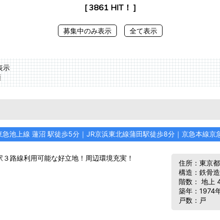
[ 3861 HIT！ ]
募集中のみ表示
全て表示
表示
順
東急池上線 蓮沼 駅徒歩5分｜JR京浜東北線蒲田駅徒歩8分｜京急本線京
駅３路線利用可能な好立地！周辺環境充実！
住所：東京都
構造：鉄骨造
階数： 地上 
築年：1974
戸数：戸