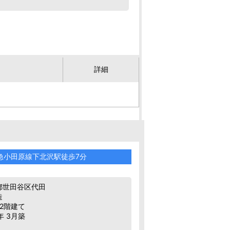
詳細
急小田原線下北沢駅徒歩7分
都世田谷区代田
造
 2階建て
年 3月築