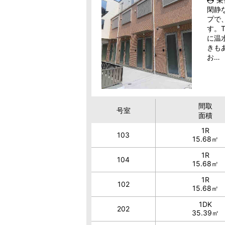
閑静
プで
す。
に温
きも
お…
間取
号室
面積
1R
103
15.68㎡
1R
104
15.68㎡
1R
102
15.68㎡
1DK
202
35.39㎡