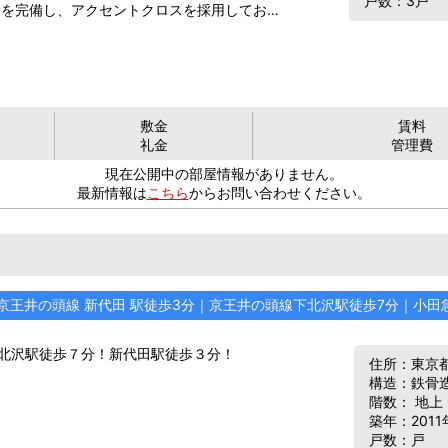
戸数：3戸
クを完備し、アクセントクロスを採用してお…
敷金
賃料
礼金
管理費
現在公開中の部屋情報がありません。
最新情報は
こちら
からお問い合わせください。
京王井の頭線 新代田 駅徒歩3分｜京王井の頭線下北沢駅徒歩7分｜小田
北沢駅徒歩７分！新代田駅徒歩３分！
住所：東京
構造：鉄骨
階数： 地上
築年：2011
戸数：戸