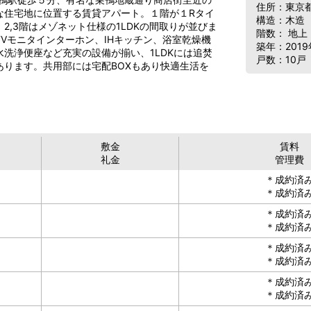
住所：東京都
な住宅地に位置する賃貸アパート。１階が１Rタイ
構造：木造
、2,3階はメゾネット仕様の1LDKの間取りが並びま
階数： 地上
TVモニタインターホン、IHキッチン、浴室乾燥機
築年：2019
水洗浄便座など充実の設備が揃い、1LDKには追焚
戸数：10戸
あります。共用部には宅配BOXもあり快適生活を
敷金
賃料
礼金
管理費
＊成約済
＊成約済
＊成約済
＊成約済
＊成約済
＊成約済
＊成約済
＊成約済