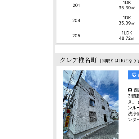
1DK
201
35.39㎡
1DK
204
35.39㎡
1LDK
205
48.72㎡
クレア椎名町
[間取りは1Rになり
西
3階
き。
ンル
洗浄
ンタ