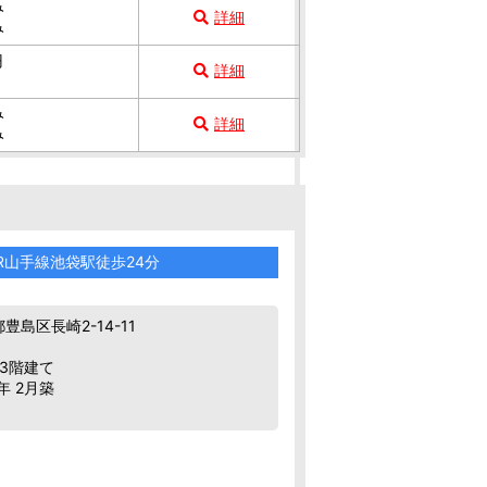
み
詳細
み
円
詳細
み
詳細
み
R山手線池袋駅徒歩24分
豊島区長崎2-14-11
 3階建て
年 2月築