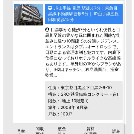
JR山手線 目黒 駅徒歩7分｜東急目
黒線不動前駅徒歩8分｜JR山手線五反
田駅徒歩15分
目黒駅から徒歩7分という利便性と目
黒川至近の豊かな緑に囲まれた閑静な街
並みに建つ10階建ての分譲レジデンス。
エントランスはダブルオートロックで、
日勤による管理体制も魅力です。内廊下
仕様になっておりホテルライクな高級感
もあります。単身用の1Kからプランがあ
り、IH2口キッチン、独立洗面台、浴室
乾燥…
住所：東京都目黒区下目黒2-6-10
構造：SRC(鉄骨鉄筋コンクリート造)
階数： 地上 10階建て
築年：2008年 9月築
戸数：109戸
間取
敷金
賃料
号室
詳細