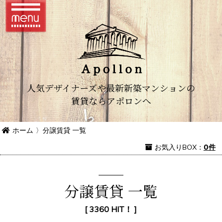
人気デザイナーズや最新新築マンションの
賃貸ならアポロンへ
ホーム
〉
分譲賃貸 一覧
お気入り
BOX
：
0件
分譲賃貸 一覧
[ 3360 HIT！ ]