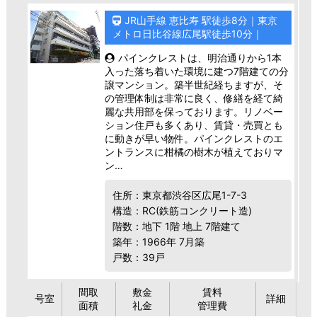
JR山手線 恵比寿 駅徒歩8分｜東京
メトロ日比谷線広尾駅徒歩10分｜
パインクレストは、明治通りから1本
入った落ち着いた環境に建つ7階建ての分
譲マンション。築半世紀経ちますが、そ
の管理体制は非常に良く、修繕を経て綺
麗な共用部を保っております。リノベー
ション住戸も多くあり、賃貸・売買とも
に動きが早い物件。パインクレストのエ
ントランスに柑橘の樹木が植えておりマ
ン…
住所：東京都渋谷区広尾1-7-3
構造：RC(鉄筋コンクリート造)
階数：地下 1階 地上 7階建て
築年：1966年 7月築
戸数：39戸
間取
敷金
賃料
号室
詳細
面積
礼金
管理費