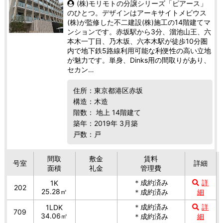
(株)モリモトの分譲シリーズ「ピアース」
のひとつ。デザインはアーキサイトメビウス
(株)が監修した不二建設(株)施工の14階建てマ
ンションです。赤坂駅から3分、溜池山王、六
本木一丁目、乃木坂、六本木駅が徒歩10分圏
内で地下鉄5路線利用可能な利便性の高い立地
が魅力です。単身、Dinks用の間取りがあり、
セカン…
住所：東京都港区赤坂
構造：木造
階数： 地上 14階建て
築年：2019年 3月築
戸数：戸
間取
敷金
賃料
号室
詳細
面積
礼金
管理費
＊成約済み
詳
1K
202
25.28㎡
＊成約済み
細
＊成約済み
詳
1LDK
709
34.06㎡
＊成約済み
細