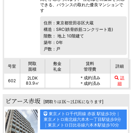
できる、バランスの取れた優良マンションで
す
住所：東京都世田谷区大蔵
構造：SRC(鉄骨鉄筋コンクリート造)
階数： 地上 10階建て
築年：0年
戸数：戸
間取
敷金
賃料
号室
詳細
面積
礼金
管理費
＊成約済み
詳
2LDK
602
83.9㎡
＊成約済み
細
ピアース赤坂
[間取りは1K～2LDKになります]
東京メトロ千代田線 赤坂 駅徒歩3分｜
東京メトロ南北線六本木一丁目駅徒歩9分
｜東京メトロ日比谷線六本木駅徒歩10分