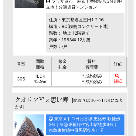
プラザ麻布！麻布十番駅徒歩3分の好
立地！分譲賃貸マンション！
住所：東京都港区三田1‐2‐16
構造：RC(鉄筋コンクリート造)
階数： 地上 12階建て
築年：1983年 12月築
戸数：‐戸
間取
敷金
賃料
号室
詳細
面積
礼金
管理費
＊成約済み
1LDK
306
詳細
45.9㎡
＊成約済み
クオリアY'ｚ恵比寿
[間取りは1K～2LDKになり
ます]
東京メトロ日比谷線 恵比寿 駅徒歩
2分｜東急東横線代官山駅徒歩6分｜
東急東横線中目黒駅徒歩11分