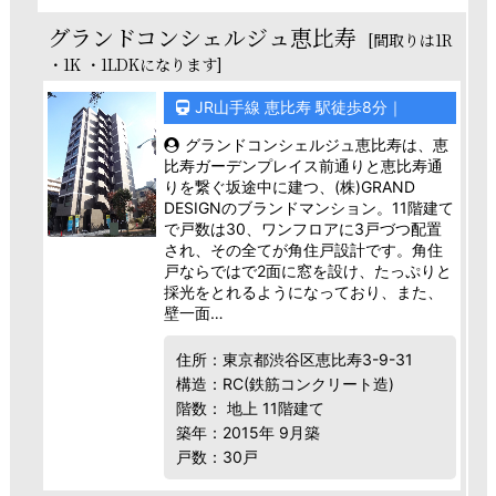
グランドコンシェルジュ恵比寿
[間取りは1R
・1K ・1LDKになります]
JR山手線 恵比寿 駅徒歩8分｜
グランドコンシェルジュ恵比寿は、恵
比寿ガーデンプレイス前通りと恵比寿通
りを繋ぐ坂途中に建つ、(株)GRAND
DESIGNのブランドマンション。11階建て
で戸数は30、ワンフロアに3戸づつ配置
され、その全てが角住戸設計です。角住
戸ならではで2面に窓を設け、たっぷりと
採光をとれるようになっており、また、
壁一面…
住所：東京都渋谷区恵比寿3-9-31
構造：RC(鉄筋コンクリート造)
階数： 地上 11階建て
築年：2015年 9月築
戸数：30戸