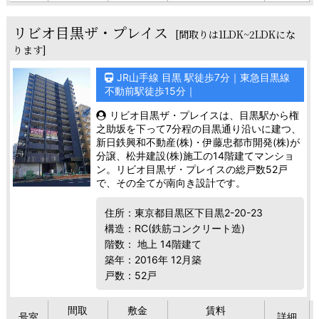
リビオ目黒ザ・プレイス
[間取りは1LDK~2LDKにな
ります]
JR山手線 目黒 駅徒歩7分｜東急目黒線
不動前駅徒歩15分｜
リビオ目黒ザ・プレイスは、目黒駅から権
之助坂を下って7分程の目黒通り沿いに建つ、
新日鉄興和不動産(株)・伊藤忠都市開発(株)が
分譲、松井建設(株)施工の14階建てマンショ
ン。リビオ目黒ザ・プレイスの総戸数52戸
で、その全てが南向き設計です。
住所：東京都目黒区下目黒2-20-23
構造：RC(鉄筋コンクリート造)
階数： 地上 14階建て
築年：2016年 12月築
戸数：52戸
間取
敷金
賃料
号室
詳細