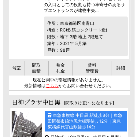
の入口としての役割も持つ車寄せのあるサ
ブエントランスが建物中央…
住所：東京都港区南青山
構造：RC(鉄筋コンクリート造)
階数：地下 3階 地上 7階建て
築年：2021年 5月築
戸数：98戸
間取
敷金
賃料
号室
詳細
面積
礼金
管理費
現在公開中の部屋情報がありません。
最新情報は
こちら
からお問い合わせください。
日神プラザ中目黒
[間取りは1R～になります]
東急東横線 中目黒 駅徒歩8分｜東急
田園都市線池尻大橋駅徒歩12分｜東急
東横線代官山駅徒歩14分