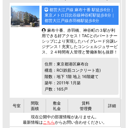
都営大江戸線 麻布十番 駅徒歩6分｜
東京メトロ日比谷線神谷町駅徒歩8分｜
都営大江戸線赤羽橋駅徒歩8分
麻布十番、赤羽橋、神谷町の３駅が利
用できる好アクセス！TACとのパートナー
シップにより実現したハイグレード分譲レ
ジデンス！充実したコンシェルジュサービ
ス、２４時間有人管理と警備体制も抜群！
住所：東京都港区麻布台
構造：RC(鉄筋コンクリート造)
階数：地下 1階 地上 16階建て
築年：2011年 1月築
戸数：165戸
間取
敷金
賃料
号室
詳細
面積
礼金
管理費
現在公開中の部屋情報がありません。
最新情報は
こちら
からお問い合わせください。