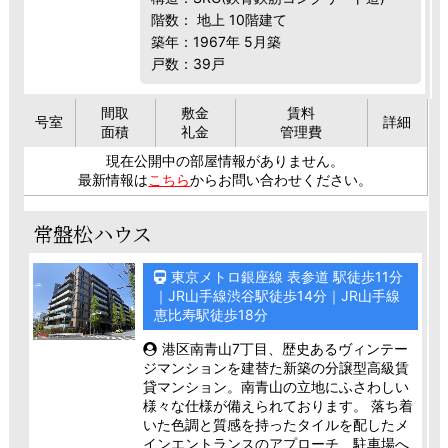
階数： 地上 10階建て
築年：1967年 5月築
戸数：39戸
間取
敷金
賃料
号室
詳細
面積
礼金
管理費
現在公開中の部屋情報がありません。
最新情報は
こちら
からお問い合わせください。
常盤松ハウス
東京メトロ銀座線 表参道 駅徒歩11分
｜JR山手線渋谷駅徒歩14分｜JR山手線
恵比寿駅徒歩18分
港区南青山7丁目、歴史あるヴィンテー
ジマンションを建替た新築の分譲型高級賃
貸マンション。南青山の立地にふさわしい
様々な仕様が備えられております。 落ち着
いた色調と質感を持ったタイルを配したメ
インエントランスのアプローチ、駐車場へ