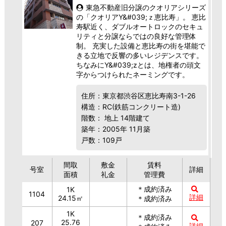
東急不動産旧分譲のクオリアシリーズ
の「クオリアY&#039;ｚ恵比寿」。 恵比
寿駅近く、ダブルオートロックのセキュ
リティと分譲ならではの良好な管理体
制。 充実した設備と恵比寿の街を堪能で
きる立地で反響の多いレジデンスです。
ちなみにY&#039;zとは、地権者の頭文
字からつけられたネーミングです。
住所：東京都渋谷区恵比寿南3-1-26
構造：RC(鉄筋コンクリート造)
階数： 地上 14階建て
築年：2005年 11月築
戸数：109戸
間取
敷金
賃料
号室
詳細
面積
礼金
管理費
＊成約済み
1K
1104
詳細
24.15㎡
＊成約済み
1K
＊成約済み
25.76
207
詳細