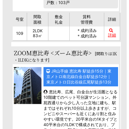
戸数：103戸
間取
敷金
賃料
号室
詳細
面積
礼金
管理費
＊成約済み
2LDK
109
詳細
83㎡
＊成約済み
ZOOM恵比寿 <ズーム恵比寿>
[間取りは1K
・1LDKになります]
JR山手線 恵比寿 駅徒歩15分｜東
京メトロ南北線白金台駅徒歩12分｜
東京メトロ日比谷線広尾駅徒歩13分
恵比寿、広尾、白金台が生活圏となる
10階建てのペット可分譲マンション。外
苑西通りから少し入った立地に建ち、駅
まではそれぞれ10分以上歩きますが、コ
ンビニやスーパーも近くにあり割と住み
やすい環境です。20平米台の1Kタイプと
40平米台の1LDKで構成されており、プ