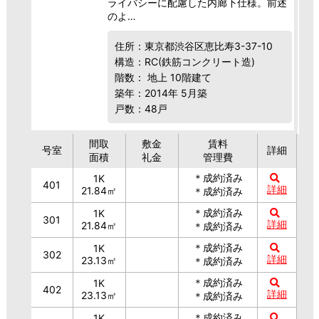
ライバシーに配慮した内廊下仕様。前述
のよ…
住所：東京都渋谷区恵比寿3-37-10
構造：RC(鉄筋コンクリート造)
階数： 地上 10階建て
築年：2014年 5月築
戸数：48戸
間取
敷金
賃料
号室
詳細
面積
礼金
管理費
＊成約済み
1K
401
詳細
21.84㎡
＊成約済み
＊成約済み
1K
301
詳細
21.84㎡
＊成約済み
＊成約済み
1K
302
詳細
23.13㎡
＊成約済み
＊成約済み
1K
402
詳細
23.13㎡
＊成約済み
＊成約済み
1K