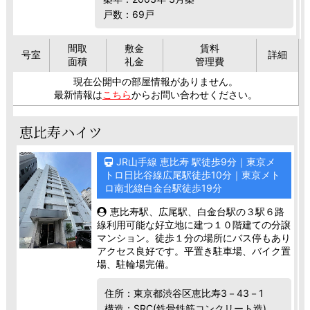
戸数：69戸
間取
敷金
賃料
号室
詳細
面積
礼金
管理費
現在公開中の部屋情報がありません。
最新情報は
こちら
からお問い合わせください。
恵比寿ハイツ
JR山手線 恵比寿 駅徒歩9分｜東京メ
トロ日比谷線広尾駅徒歩10分｜東京メト
ロ南北線白金台駅徒歩19分
恵比寿駅、広尾駅、白金台駅の３駅６路
線利用可能な好立地に建つ１０階建ての分譲
マンション。徒歩１分の場所にバス停もあり
アクセス良好です。平置き駐車場、バイク置
場、駐輪場完備。
住所：東京都渋谷区恵比寿3－43－1
構造：SRC(鉄骨鉄筋コンクリート造)