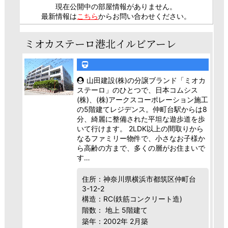
現在公開中の部屋情報がありません。
最新情報は
こちら
からお問い合わせください。
ミオカステーロ港北イルビアーレ
山田建設(株)の分譲ブランド「ミオカ
ステーロ」のひとつで、日本コムシス
(株)、(株)アークスコーポレーション施工
の5階建てレジデンス。仲町台駅からは8
分、綺麗に整備された平坦な遊歩道を歩
いて行けます。 2LDK以上の間取りから
なるファミリー物件で、小さなお子様か
ら高齢の方まで、多くの層がお住まいで
す…
住所：神奈川県横浜市都筑区仲町台
3-12-2
構造：RC(鉄筋コンクリート造)
階数： 地上 5階建て
築年：2002年 2月築