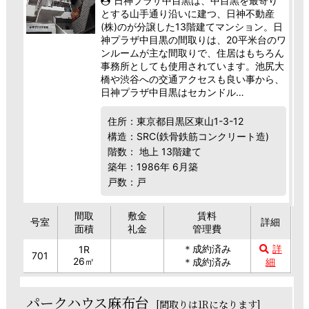
日神プラザ中目黒は、中目黒を最寄り
とする山手通り沿いに建つ、日神不動産
(株)のが分譲した13階建てマンション。日
神プラザ中目黒の間取りは、20平米台のワ
ンルームが主な間取りで、住居はもちろん
事務所としても使用されています。池尻大
橋や渋谷への交通アクセスも良い事から、
日神プラザ中目黒はセカンドル…
住所：東京都目黒区東山1-3-12
構造：SRC(鉄骨鉄筋コンクリート造)
階数： 地上 13階建て
築年：1986年 6月築
戸数：戸
間取
敷金
賃料
号室
詳細
面積
礼金
管理費
＊成約済み
詳
1R
701
26㎡
＊成約済み
細
パークハウス麻布台
[間取りは1Rになります]