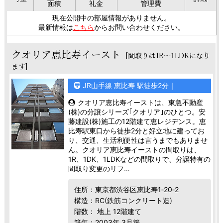
面積
礼金
管理費
現在公開中の部屋情報がありません。
最新情報は
こちら
からお問い合わせください。
クオリア恵比寿イースト
[間取りは1R～1LDKになり
ます]
JR山手線 恵比寿 駅徒歩2分｜
クオリア恵比寿イーストは、東急不動産
(株)の分譲シリーズ｢クオリア｣のひとつ。安
藤建設(株)施工の12階建て恵レジデンス。恵
比寿駅東口から徒歩2分と好立地に建ってお
り、交通、生活利便性は言うまでもありませ
ん。クオリア恵比寿イーストの間取りは、
1R、1DK、1LDKなどの間取りで、分譲特有の
間取り変更のリフ…
住所：東京都渋谷区恵比寿1‐20‐2
構造：RC(鉄筋コンクリート造)
階数： 地上 12階建て
築年：2003年 3月築