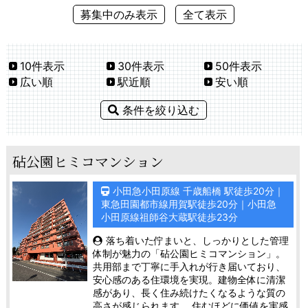
募集中のみ表示
全て表示
10件表示
30件表示
50件表示
広い順
駅近順
安い順
条件を絞り込む
砧公園ヒミコマンション
小田急小田原線 千歳船橋 駅徒歩20分｜
東急田園都市線用賀駅徒歩20分｜小田急
小田原線祖師谷大蔵駅徒歩23分
落ち着いた佇まいと、しっかりとした管理
体制が魅力の「砧公園ヒミコマンション」。
共用部まで丁寧に手入れが行き届いており、
安心感のある住環境を実現。建物全体に清潔
感があり、長く住み続けたくなるような質の
高さが感じられます。 住むほどに価値を実感