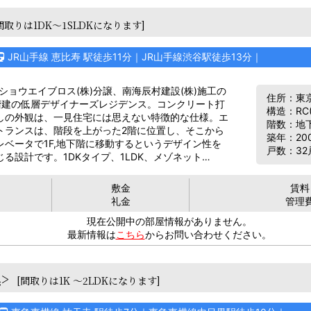
間取りは1DK～1SLDKになります]
JR山手線 恵比寿 駅徒歩11分｜JR山手線渋谷駅徒歩13分｜
ショウエイブロス(株)分譲、南海辰村建設(株)施工の
住所：東京
階建の低層デザイナーズレジデンス。コンクリート打
構造：RC
しの外観は、一見住宅には思えない特徴的な仕様。エ
階数：地下
トランスは、階段を上がった2階に位置し、そこから
築年：20
レベータで1F,地下階に移動するというデザイン性を
戸数：32
じる設計です。1DKタイプ、1LDK、メゾネット…
敷金
賃料
礼金
管理
現在公開中の部屋情報がありません。
最新情報は
こちら
からお問い合わせください。
>
[間取りは1K ～2LDKになります]