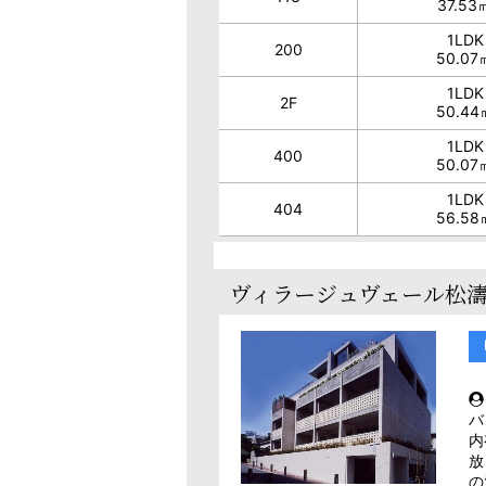
37.53
1LDK
200
50.07
1LDK
2F
50.44
1LDK
400
50.07
1LDK
404
56.58
ヴィラージュヴェール松濤 
バ
内
放
の