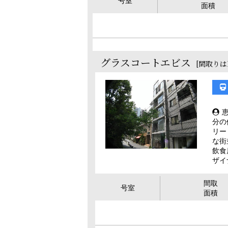
号室
面積
グラスコートエビス
[間取りは
分の
リー
な街
飲食
ザイ
間取
号室
面積