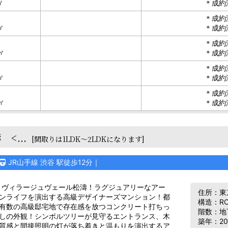
㎡
＊成約
＊成約
㎡
＊成約
＊成約
㎡
＊成約
＊成約
㎡
＊成約
＊成約
㎡
＊成約
<...
[間取りは1LDK～2LDKになります]
JR山手線 渋谷 駅徒歩12分｜
ヴィラージュヴェール松濤！ラグジュアリーなアー
住所：東
ンライフを演出する高級デザイナーズマンション！都
構造：R
有数の高級邸宅地で存在感を放つコンクリート打ちっ
階数：地下
しの外観！シンボルツリーが見守るエントランス、木
築年：20
質感と間接照明の灯が落ち着きと温もりを演出するア