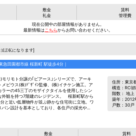
敷金
賃料
礼金
管理費
現在公開中の部屋情報がありません。
最新情報は
こちら
からお問い合わせください。
～3LDKになります]
東急田園都市線 桜新町 駅徒歩4分｜
株)モリモト分譲の｢ピアース｣シリーズで、アーキ
住所：東京都
メビウス(株)ﾃﾞｻﾞｲﾝ監修、(株)イチケン施工。ア
構造：RC(
カラーの45三丁のモザイクタイルを使用したシン
階数： 地上
な外観を持つ7階建のレジデンス。 桜新町駅から
築年：2012
4分と近い低層物件が並ぶ静かな住宅街に立地。ワ
戸数：30戸
スパン設計を基本としており、各住戸の採光や…
敷金
賃料