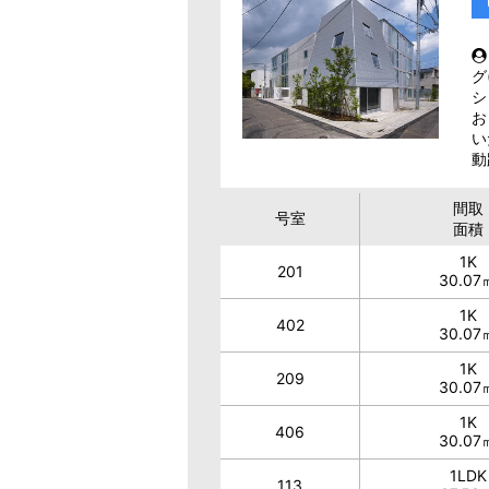
グ
シ
お
い
動
間取
号室
面積
1K
201
30.07
1K
402
30.07
1K
209
30.07
1K
406
30.07
1LDK
113