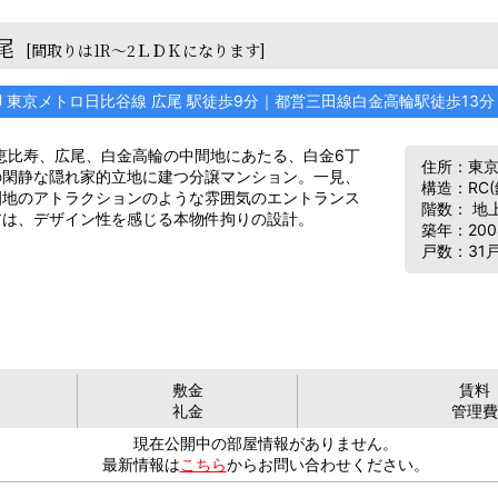
尾
[間取りは1R～2ＬＤＫになります]
東京メトロ日比谷線 広尾 駅徒歩9分｜都営三田線白金高輪駅徒歩13
恵比寿、広尾、白金高輪の中間地にあたる、白金6丁
住所：東京都
の閑静な隠れ家的立地に建つ分譲マンション。一見、
構造：RC
園地のアトラクションのような雰囲気のエントランス
階数： 地
アは、デザイン性を感じる本物件拘りの設計。
築年：200
戸数：31
敷金
賃料
礼金
管理費
現在公開中の部屋情報がありません。
最新情報は
こちら
からお問い合わせください。