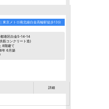
分｜東京メトロ南北線白金高輪駅徒歩13分
港区白金5-14-14
(鉄筋コンクリート造)
上 8階建て
8年 6月築
戸
詳細