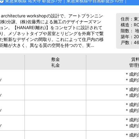
東急東横線 祐天寺 駅徒歩7分｜東急東横線中目黒駅徒歩10分｜
architecture workshopの設計で、アートプランニン
住所：東京
(株)分譲、(株)佐藤秀による施工のデザイナーズマン
構造：R
ョン。【HANARE(離れ)】をコンセプトに設計されて
階数： 地
り、メゾネットタイプや居室とリビングを外廊下で繋
築年：20
だ斬新なデザインの間取り。これによって住戸内の移
戸数：4
距離が大きく、異なる質の空間を持つので、実…
敷金
賃
礼金
管理
＊成約
㎡
＊成約
＊成約
㎡
＊成約
＊成約
㎡
＊成約
＊成約
㎡
＊成約
＊成約