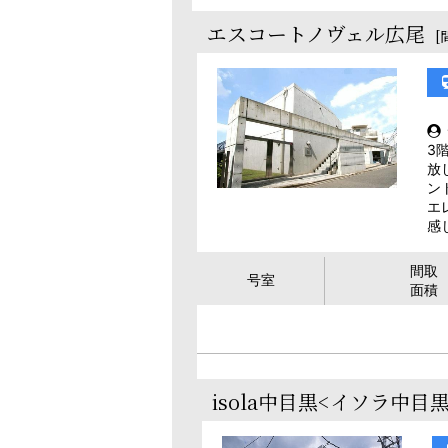
エスコートノヴェル広尾
[
3
放
ン
エ
感
間取
号室
面積
isola中目黒<イソラ中目黒