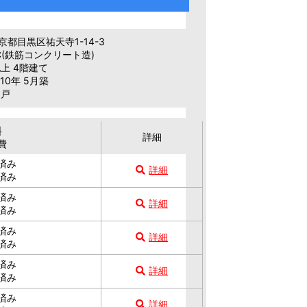
都目黒区祐天寺1-14-3
C(鉄筋コンクリート造)
上 4階建て
10年 5月築
6戸
料
詳細
費
済み
詳細
済み
済み
詳細
済み
済み
詳細
済み
済み
詳細
済み
済み
詳細