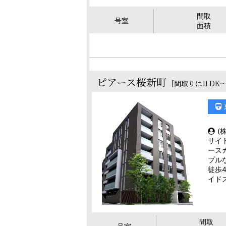
間取
号室
面積
ピアース桜新町
[間取りは1LDK
(
サイト
ース
プル
徒歩
イド
間取