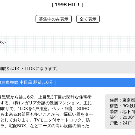
[ 1998 HIT！ ]
募集中のみ表示
全て表示
表示
順
間取りは1R ・1LDKになります]
東急東横線 中目黒 駅徒歩6分｜
目黒駅から徒歩6分、上目黒3丁目の閑静な住宅街
住所：東京都目
する、(株)レガリア分譲の低層マンション。主に
構造：RC(
間取りで、1LDKを4戸用意。ペット飼育、SOHO
階数：地下 1
用も出来るお部屋も多いことから、幅広い層をター
築年：2006
としております。TVモニタ付オートロック、防
戸数：24戸
ラ、宅配BOX、などニーズの高い設備の揃った