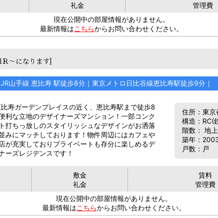
礼金
管理費
現在公開中の部屋情報がありません。
最新情報は
こちら
からお問い合わせください。
1Ｒ～になります]
JR山手線 恵比寿 駅徒歩8分｜東京メトロ日比谷線恵比寿駅徒歩9分｜
恵比寿ガーデンプレイスの近く、恵比寿駅まで徒歩8
住所：東京都
便利な立地のデザイナーズマンション！一部コンク
構造：RC(
ト打ちっ放しのスタイリッシュなデザインがお洒落
階数： 地上
並みにマッチしております！物件周辺にはカフェや
築年：200
店が充実しておりプライベートも存分に楽しめるデ
戸数：戸
ナーズレジデンスです！
敷金
賃料
礼金
管理費
現在公開中の部屋情報がありません。
最新情報は
こちら
からお問い合わせください。