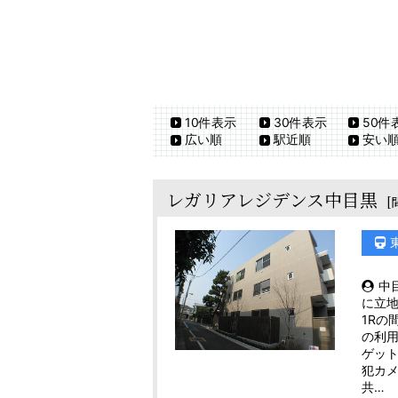
10件表示
30件表示
50件
広い順
駅近順
安い
レガリアレジデンス中目黒
[
中
に立地
1Rの
の利
ゲット
犯カメ
共…