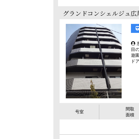
グランドコンシェルジュ広
目
遊
ド
間取
号室
面積