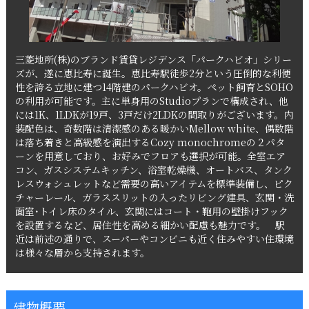
三菱地所(株)のブランド賃貸レジデンス「パークハビオ」シリー
ズが、遂に恵比寿に誕生。恵比寿駅徒歩2分という圧倒的な利便
性を誇る立地に建つ14階建のパークハビオ。ペット飼育とSOHO
の利用が可能です。主に単身用のStudioプランで構成され、他
には1K、1LDKが19戸、3戸だけ2LDKの間取りがございます。内
装配色は、奇数階は清潔感のある暖かいMellow white、偶数階
は落ち着きと高級感を演出するCozy monochromeの２パタ
ーンを用意しており、お好みでフロアも選択が可能。全室エア
コン、ガスシステムキッチン、浴室乾燥機、オートバス、タンク
レスウォシュレットなど需要の高いアイテムを標準装備し、ピク
チャーレール、ガラススリットの入ったリビング建具、玄関・洗
面室･トイレ床のタイル、玄関にはコート・鞄用の壁掛けフック
を設置するなど、居住性を高める細かい配慮も魅力です。 駅
近は前述の通りで、スーパーやコンビニも近く住みやすい住環境
は様々な層から支持されます。
建物概要