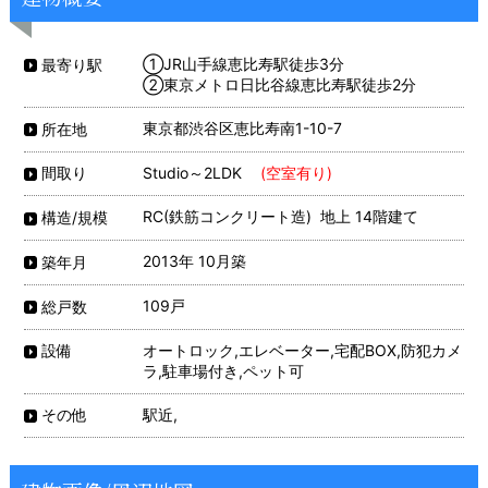
①JR山手線恵比寿駅徒歩3分
最寄り駅
②東京メトロ日比谷線恵比寿駅徒歩2分
東京都渋谷区恵比寿南1-10-7
所在地
Studio～2LDK
(空室有り)
間取り
RC(鉄筋コンクリート造) 地上 14階建て
構造/規模
2013年 10月築
築年月
109戸
総戸数
オートロック,エレベーター,宅配BOX,防犯カメ
設備
ラ,駐車場付き,ペット可
駅近,
その他