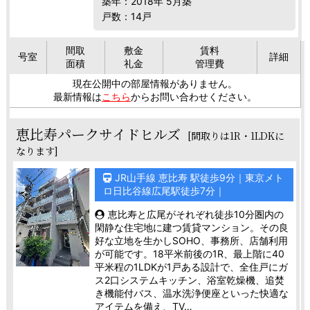
築年：2018年 5月築
戸数：14戸
間取
敷金
賃料
号室
詳細
面積
礼金
管理費
現在公開中の部屋情報がありません。
最新情報は
こちら
からお問い合わせください。
恵比寿パークサイドヒルズ
[間取りは1R・1LDKに
なります]
JR山手線 恵比寿 駅徒歩9分｜東京メト
ロ日比谷線広尾駅徒歩7分｜
恵比寿と広尾がそれぞれ徒歩10分圏内の
閑静な住宅地に建つ賃貸マンション。その良
好な立地を生かしSOHO、事務所、店舗利用
が可能です。18平米前後の1R、最上階に40
平米程の1LDKが1戸ある設計で、全住戸にガ
ス2口システムキッチン、浴室乾燥機、追焚
き機能付バス、温水洗浄便座といった快適な
アイテムを備え、TV…