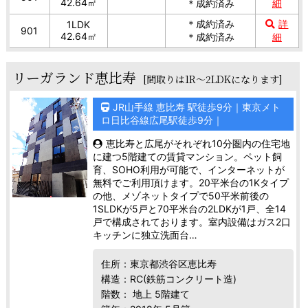
42.64㎡
＊成約済み
細
＊成約済み
詳
1LDK
901
42.64㎡
＊成約済み
細
リーガランド恵比寿
[間取りは1R～2LDKになります]
JR山手線 恵比寿 駅徒歩9分｜東京メト
ロ日比谷線広尾駅徒歩9分｜
恵比寿と広尾がそれぞれ10分圏内の住宅地
に建つ5階建ての賃貸マンション。ペット飼
育、SOHO利用が可能で、インターネットが
無料でご利用頂けます。20平米台の1Kタイプ
の他、メゾネットタイプで50平米前後の
1SLDKが5戸と70平米台の2LDKが1戸、全14
戸で構成されております。室内設備はガス2口
キッチンに独立洗面台…
住所：東京都渋谷区恵比寿
構造：RC(鉄筋コンクリート造)
階数： 地上 5階建て