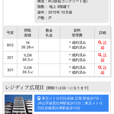
構造：RC(鉄筋コンクリート造)
階数： 地上 9階建て
築年：2015年 10月築
戸数：戸
間取
敷金
賃料
号室
詳細
面積
礼金
管理費
＊成約済み
詳
1K
802
26.28㎡
＊成約済み
細
＊成約済み
詳
1LDK
201
36.5㎡
＊成約済み
細
＊成約済み
詳
1LDK
301
36.5㎡
＊成約済み
細
レジディア広尾II
[間取りは1K～になります]
東京メトロ日比谷線 広尾 駅徒歩7分｜
JR山手線恵比寿駅徒歩12分｜東京メトロ
日比谷線恵比寿駅徒歩12分