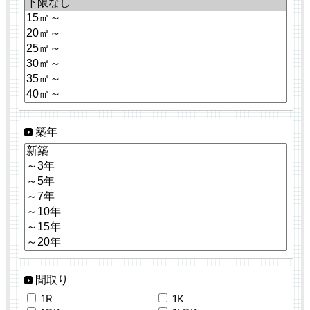
築年
間取り
1R
1K