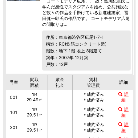
「コートモデリア広尾」。 故：黒川紀章氏に
学んだ感性でスタジアムを始め、公共施設な
ど数々の作品を手掛けている新進建築家、冨
田健一郎氏の作品です。 コートモデリア広尾
の間取りは…
住所：東京都渋谷区広尾1-7-1
構造：RC(鉄筋コンクリート造)
階数：地下 1階 地上 8階建て
築年：2007年 12月築
戸数：12戸
間取
敷金
賃料
号室
詳細
面積
礼金
管理費
＊成約済み
詳
1R
001
29.49㎡
＊成約済み
細
＊成約済み
詳
1R
101
29.51㎡
＊成約済み
細
＊成約済み
詳
1R
301
29.51㎡
＊成約済み
細