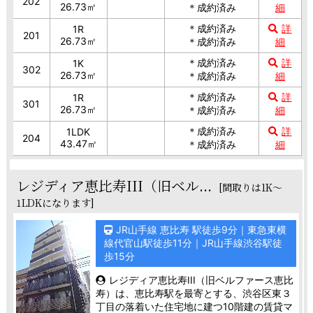
202
26.73㎡
＊成約済み
細
＊成約済み
詳
1R
201
26.73㎡
＊成約済み
細
＊成約済み
詳
1K
302
26.73㎡
＊成約済み
細
＊成約済み
詳
1R
301
26.73㎡
＊成約済み
細
＊成約済み
詳
1LDK
204
43.47㎡
＊成約済み
細
レジディア恵比寿III（旧ベル...
[間取りは1K～
1LDKになります]
JR山手線 恵比寿 駅徒歩9分｜東急東横
線代官山駅徒歩11分｜JR山手線渋谷駅徒
歩15分
レジディア恵比寿III（旧ベルファース恵比
寿）は、恵比寿駅を最寄とする、渋谷区東３
丁目の落着いた住宅地に建つ10階建の賃貸マ