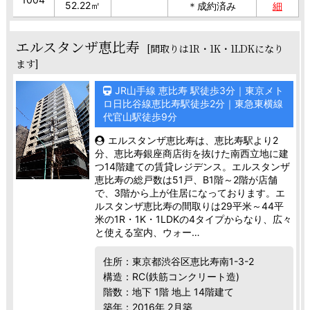
52.22㎡
＊成約済み
細
エルスタンザ恵比寿
[間取りは1R・1K・1LDKになり
ます]
JR山手線 恵比寿 駅徒歩3分｜東京メト
ロ日比谷線恵比寿駅徒歩2分｜東急東横線
代官山駅徒歩9分
エルスタンザ恵比寿は、恵比寿駅より2
分、恵比寿銀座商店街を抜けた南西立地に建
つ14階建ての賃貸レジデンス。エルスタンザ
恵比寿の総戸数は51戸、B1階～2階が店舗
で、3階から上が住居になっております。エ
ルスタンザ恵比寿の間取りは29平米～44平
米の1R・1K・1LDKの4タイプからなり、広々
と使える室内、ウォー…
住所：東京都渋谷区恵比寿南1-3-2
構造：RC(鉄筋コンクリート造)
階数：地下 1階 地上 14階建て
築年：2016年 2月築