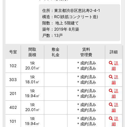
住所：東京都渋谷区恵比寿2-4-1
構造：RC(鉄筋コンクリート造)
階数： 地上 5階建て
築年：2019年 8月築
戸数：13戸
間取
敷金
賃料
号室
詳細
面積
礼金
管理費
＊成約済み
詳
1R
102
20.01㎡
＊成約済み
細
＊成約済み
詳
1R
303
18.01㎡
＊成約済み
細
＊成約済み
詳
1R
201
19.94㎡
＊成約済み
細
＊成約済み
詳
1R
402
20.01㎡
＊成約済み
細
＊成約済み
詳
1R
101
19.94㎡
＊成約済み
細