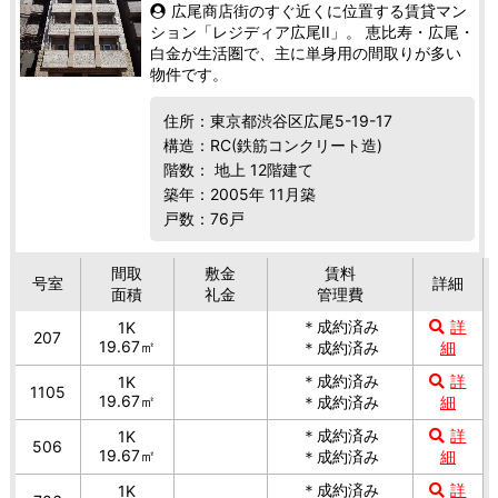
広尾商店街のすぐ近くに位置する賃貸マン
ション「レジディア広尾II」。 恵比寿・広尾・
白金が生活圏で、主に単身用の間取りが多い
物件です。
住所：東京都渋谷区広尾5-19-17
構造：RC(鉄筋コンクリート造)
階数： 地上 12階建て
築年：2005年 11月築
戸数：76戸
間取
敷金
賃料
号室
詳細
面積
礼金
管理費
＊成約済み
詳
1K
207
19.67㎡
＊成約済み
細
＊成約済み
詳
1K
1105
19.67㎡
＊成約済み
細
＊成約済み
詳
1K
506
19.67㎡
＊成約済み
細
＊成約済み
詳
1K