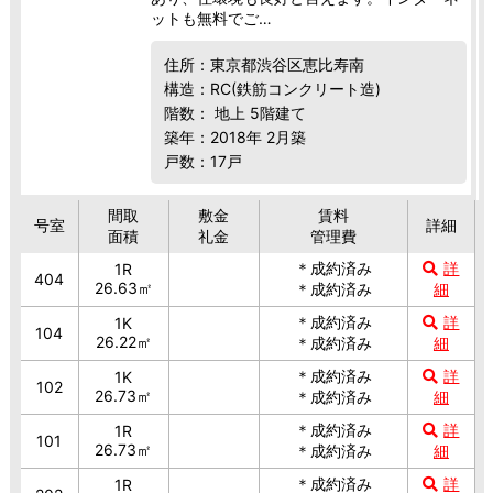
ットも無料でご…
住所：東京都渋谷区恵比寿南
構造：RC(鉄筋コンクリート造)
階数： 地上 5階建て
築年：2018年 2月築
戸数：17戸
間取
敷金
賃料
号室
詳細
面積
礼金
管理費
＊成約済み
詳
1R
404
26.63㎡
＊成約済み
細
＊成約済み
詳
1K
104
26.22㎡
＊成約済み
細
＊成約済み
詳
1K
102
26.73㎡
＊成約済み
細
＊成約済み
詳
1R
101
26.73㎡
＊成約済み
細
＊成約済み
詳
1R