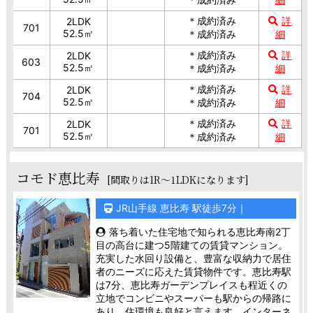
＊成約済み
詳
2LDK
701
52.5㎡
＊成約済み
細
＊成約済み
詳
2LDK
603
52.5㎡
＊成約済み
細
＊成約済み
詳
2LDK
704
52.5㎡
＊成約済み
細
＊成約済み
詳
2LDK
701
52.5㎡
＊成約済み
細
コモド恵比寿
[間取りは1R～1LDKになります]
JR山手線 恵比寿 駅徒歩7分｜
落ち着いた住宅地で知られる恵比寿南2丁
目の高台に建つ5階建ての賃貸マンション。
充実した水回り設備と、豊富な収納力で居住
者のニーズに応えた賃貸物件です。恵比寿駅
は7分、恵比寿ガーデンプレイスも程近くの
立地でコンビニやスーパーも駅からの帰路に
あり、住環境も良好と言えます。インターネ