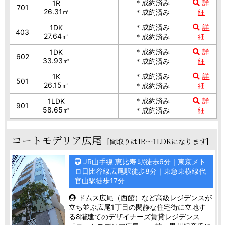
＊成約済み
詳
1R
701
26.31㎡
＊成約済み
細
＊成約済み
詳
1DK
403
27.64㎡
＊成約済み
細
＊成約済み
詳
1DK
602
33.93㎡
＊成約済み
細
＊成約済み
詳
1K
501
26.15㎡
＊成約済み
細
＊成約済み
詳
1LDK
901
58.65㎡
＊成約済み
細
コートモデリア広尾
[間取りは1R～1LDKになります]
JR山手線 恵比寿 駅徒歩6分｜東京メト
ロ日比谷線広尾駅徒歩8分｜東急東横線代
官山駅徒歩17分
ドムス広尾（西館）など高級レジデンスが
立ち並ぶ広尾1丁目の閑静な住宅街に立地す
る8階建てのデザイナーズ賃貸レジデンス