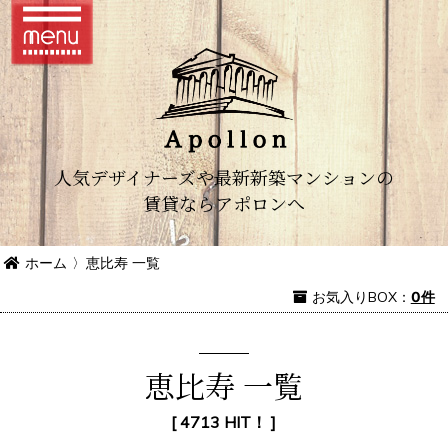
人気デザイナーズや最新新築マンションの
賃貸ならアポロンへ
ホーム
〉
恵比寿 一覧
お気入り
BOX
：
0件
恵比寿 一覧
[ 4713 HIT！ ]