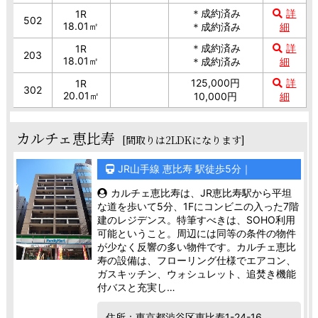
＊成約済み
詳
1R
502
18.01㎡
＊成約済み
細
＊成約済み
詳
1R
203
18.01㎡
＊成約済み
細
125,000円
詳
1R
302
20.01㎡
10,000円
細
カルチェ恵比寿
[間取りは2LDKになります]
JR山手線 恵比寿 駅徒歩5分｜
カルチェ恵比寿は、JR恵比寿駅から平坦
な道を歩いて5分、1Fにコンビニの入った7階
建のレジデンス。特筆すべきは、SOHO利用
可能ということ。周辺には同等の条件の物件
が少なく反響の多い物件です。カルチェ恵比
寿の設備は、フローリング仕様でエアコン、
ガスキッチン、ウォシュレット、追焚き機能
付バスと充実し…
住所：東京都渋谷区恵比寿1-24-16