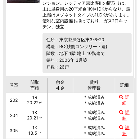
ンション。レジディア恵比寿IIIの間取りは、
主に単身用の20平米台1Kや1DKからなり、最
上階はメゾネットタイプの1LDKがあります。
便利な室内設備も揃っており、ガス2口キッ
チン、独立…
住所：東京都渋谷区東3-6-20
構造：RC(鉄筋コンクリート造)
階数：地下 1階 地上 10階建て
築年：2006年 3月築
戸数：26戸
間取
敷金
賃料
号室
詳細
面積
礼金
管理費
＊成約済み
詳
1R
202
20.22㎡
＊成約済み
細
＊成約済み
詳
1K
204
20.21㎡
＊成約済み
細
＊成約済み
詳
1K
305
18.5㎡
＊成約済み
細