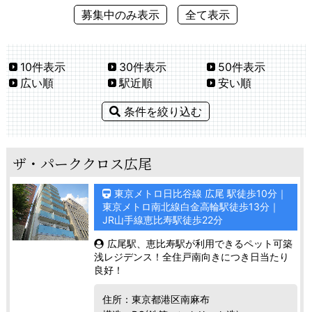
募集中のみ表示
全て表示
10件表示
30件表示
50件表示
広い順
駅近順
安い順
条件を絞り込む
ザ・パーククロス広尾
東京メトロ日比谷線 広尾 駅徒歩10分｜
東京メトロ南北線白金高輪駅徒歩13分｜
JR山手線恵比寿駅徒歩22分
広尾駅、恵比寿駅が利用できるペット可築
浅レジデンス！全住戸南向きにつき日当たり
良好！
住所：東京都港区南麻布