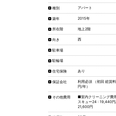
アパート
種別
2015年
築年
地上2階
所在階
西
向き
駐車場
駐輪場
あり
住宅保険
利用必須 （初回 総賃料5
保証会社
円/年）
■室内クリーニング費用 :
その他費用
スキュー24 : 19,440
21,600円