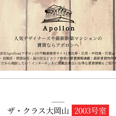
人気デザイナーズや最新新築マンションの
賃貸ならアポロンへ
会社Apollon(アポロン)の不動産検索サイト] 恵比寿・広尾・中目黒・代官山
・目黒区・世田谷区・品川区などエリア検索の賃貸情報満載！最新賃貸物件
てだから相談したい！インターネットに掲載出来ないお得な賃貸情報もご紹介
ザ・クラス大岡山
2003号室