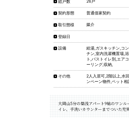
26戸
総戸数
普通借家契約
契約形態
媒介
取引態様
登録日
給湯,ガスキッチン,コ
設備
チン,室内洗濯機置場,
ト,バストイレ別,エアコ
ーリング,収納,
2人入居可,2階以上,水
その他
ンペーン物件,ペット相
大岡山5分の築浅アパート9帖のワンル
イレ、手洗いカウンターまでついた充