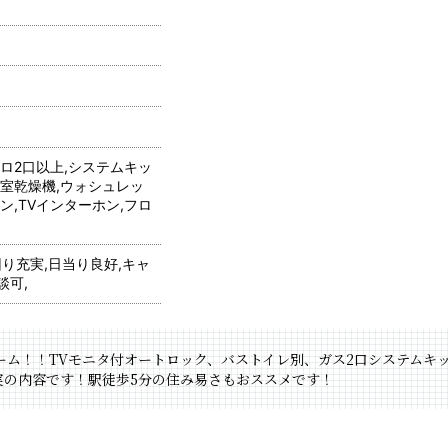
ンロ2口以上,システムキッ
浴室乾燥機,ウォシュレッ
ン,TVインターホン,フロ
回り充実,日当り良好,キャ
談可,
ーム！！TVモニタ付オートロック、バストイレ別、ガス2口システムキ
実の内容です！駅徒歩5分の住み易さもおススメです！