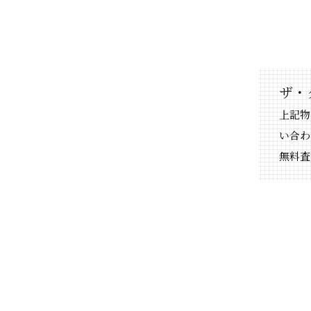
ザ・
上記物
い合わ
無料査