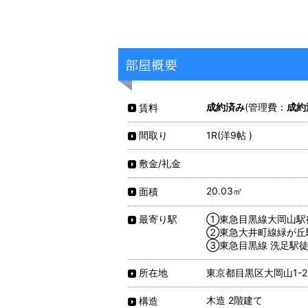
部屋概要
成約済み
(管理費：
成約
賃料
1R(洋9帖 )
間取り
敷金/礼金
20.03㎡
面積
①東急目黒線大岡山駅
最寄り駅
②東急大井町線緑が丘
③東急目黒線 洗足駅徒
東京都目黒区大岡山1-20
所在地
木造 2階建て
構造