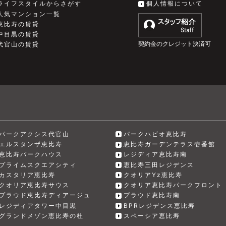
ライフスタイルからさがす
個人情報について
人気マンション一覧
恵比寿の賃貸
中目黒の賃貸
契約金のクレジット決済可
代官山の賃貸
パークアクシス代官山
パークハビオ恵比寿
エルスタンザ恵比寿
恵比寿ガーデンテラス壱番館
恵比寿パークハウス
レジディア恵比寿南
プライムスクエアシティ
恵比寿三田レジデンス
カスタリア恵比寿
クオリアYz恵比寿
クオリア恵比寿サウス
クオリア恵比寿パークフロント
プラウド恵比寿ディアージュ
プラウド恵比寿南
レジディアタワー中目黒
BPRレジデンス恵比寿
グランドメゾン恵比寿の杜
スペーシア恵比寿