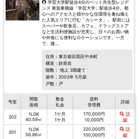
学芸大学駅徒歩4分のペット共生型レジデ
ンス 東急東横線「学芸大学」駅徒歩4分。都
心へのアクセスと穏やかな住環境を兼ね備え
た人気エリアに佇む「カシータ」。 駅前には
スーパーや飲食店、カフェ、ドラッグストア
など生活利便施設が充実し、日々のお買い物
や外食にも便利なロケーションです。一方
で、建…
住所：東京都目黒区中央町
構造：鉄骨造
階数： 地上 3階建て
築年：2003年 5月築
戸数：戸
間取
敷金
賃料
号室
詳細
面積
礼金
管理費
1ケ月
170,000円
詳
1LDK
202
40.59㎡
1ケ月
10,000円
細
220,000円
詳
1LDK
201
56.86㎡
100,000円
細