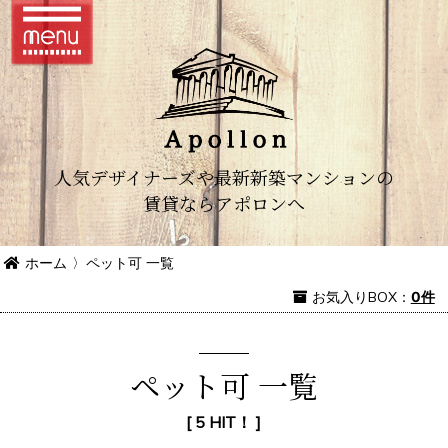
人気デザイナーズや最新新築マンションの
賃貸ならアポロンへ
ホーム
〉
ペット可 一覧
お気入り
BOX
：
0件
ペット可 一覧
[ 5 HIT！ ]