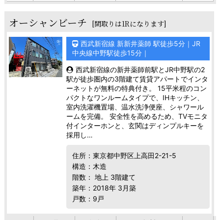
オーシャンビーチ
[間取りは1Rになります]
西武新宿線 新新井薬師 駅徒歩5分｜JR
中央線中野駅徒歩15分｜
西武新宿線の新井薬師前駅とJR中野駅の2
駅が徒歩圏内の3階建て賃貸アパートでインタ
ーネットが無料の特典付き。 15平米程のコン
パクトなワンルームタイプで、IHキッチン、
室内洗濯機置場、温水洗浄便座、シャワール
ームを完備。 安全性を高めるため、TVモニタ
付インターホンと、玄関はディンプルキーを
採用し…
住所：東京都中野区上高田2-21-5
構造：木造
階数： 地上 3階建て
築年：2018年 3月築
戸数：9戸