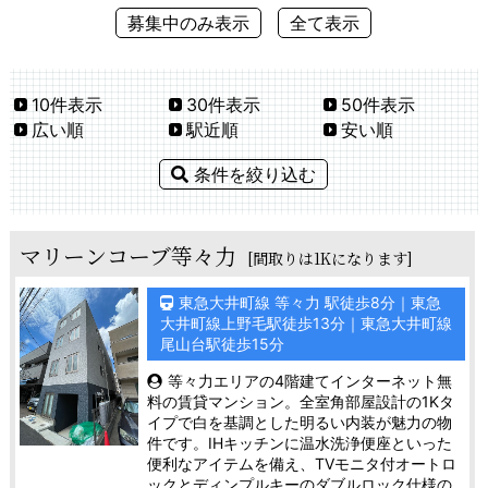
募集中のみ表示
全て表示
10件表示
30件表示
50件表示
広い順
駅近順
安い順
条件を絞り込む
マリーンコーブ等々力
[間取りは1Kになります]
東急大井町線 等々力 駅徒歩8分｜東急
大井町線上野毛駅徒歩13分｜東急大井町線
尾山台駅徒歩15分
等々力エリアの4階建てインターネット無
料の賃貸マンション。全室角部屋設計の1Kタ
イプで白を基調とした明るい内装が魅力の物
件です。IHキッチンに温水洗浄便座といった
便利なアイテムを備え、TVモニタ付オートロ
ックとディンプルキーのダブルロック仕様の