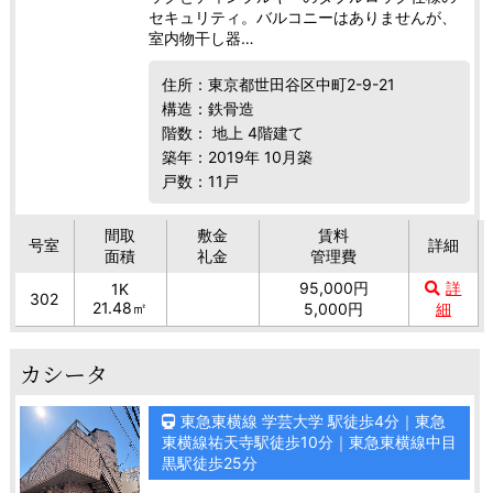
セキュリティ。バルコニーはありませんが、
室内物干し器…
住所：東京都世田谷区中町2-9-21
構造：鉄骨造
階数： 地上 4階建て
築年：2019年 10月築
戸数：11戸
間取
敷金
賃料
号室
詳細
面積
礼金
管理費
95,000円
詳
1K
302
21.48㎡
5,000円
細
カシータ
東急東横線 学芸大学 駅徒歩4分｜東急
東横線祐天寺駅徒歩10分｜東急東横線中目
黒駅徒歩25分