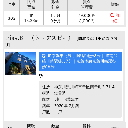
間取
敷金
賃料
号室
詳細
面積
礼金
管理費
1ケ月
79,000円
詳
1R
303
15.26㎡
0ケ月
3,000円
細
trias.B （トリアスビー）
[間取りは1DKになりま
す]
JR京浜東北線 川崎 駅徒歩8分｜JR南武
線川崎駅徒歩7分｜京急本線京急川崎駅徒
歩16分
住所：神奈川県川崎市幸区南幸町2-71-4
構造：鉄骨造
階数： 地上 3階建て
築年：2020年 7月築
戸数：11戸
間取
敷金
賃料