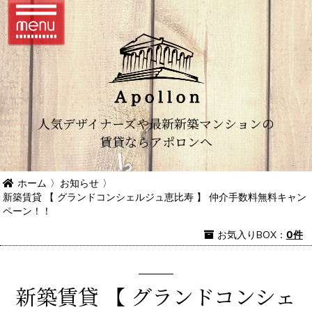
人気デザイナーズや最新新築マンションの
賃貸ならアポロンへ
ホーム
〉
お知らせ
〉
新築賃貸 【 グランドコンシェルジュ恵比寿 】 仲介手数料無料キャン
ペーン！！
お気入り
BOX
：
0件
新築賃貸 【 グランドコンシェ