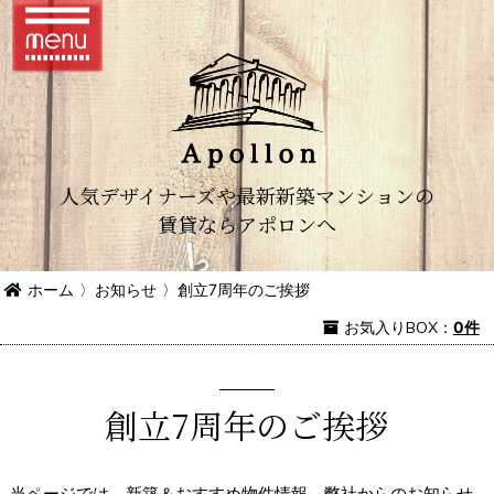
人気デザイナーズや最新新築マンションの
賃貸ならアポロンへ
ホーム
〉
お知らせ
〉
創立7周年のご挨拶
お気入り
BOX
：
0件
創立7周年のご挨拶
当ページでは、新築＆おすすめ物件情報、弊社からのお知らせ