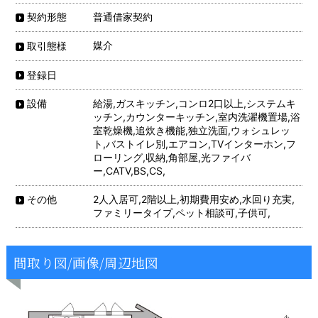
普通借家契約
契約形態
媒介
取引態様
登録日
給湯,ガスキッチン,コンロ2口以上,システムキ
設備
ッチン,カウンターキッチン,室内洗濯機置場,浴
室乾燥機,追炊き機能,独立洗面,ウォシュレッ
ト,バストイレ別,エアコン,TVインターホン,フ
ローリング,収納,角部屋,光ファイバ
ー,CATV,BS,CS,
2人入居可,2階以上,初期費用安め,水回り充実,
その他
ファミリータイプ,ペット相談可,子供可,
間取り図/画像/周辺地図