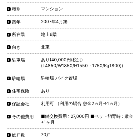
マンション
種別
2007年4月築
築年
地上6階
所在階
北東
向き
あり(40,000円(税別)
駐車場
(L4850/W1850/H1550・1750/Kg1800))
駐輪場 バイク置場
駐輪場
あり
住宅保険
利用可 （利用の場合 敷金2ヵ月→1ヵ月）
保証会社
■鍵交換費用 : 27,000円 ■ペット飼育時 : 敷金
その他費用
+1ヶ月
70戸
総戸数