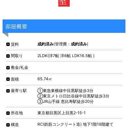
室
部屋概要
成約済み
(管理費：
成約済み
)
賃料
2LDK(洋7帖 洋6帖 LDK16.5帖 )
間取り
敷金/礼金
65.74㎡
面積
①東急東横線中目黒駅徒歩3分
最寄り駅
②東京メトロ日比谷線中目黒駅徒歩3分
③JR山手線 恵比寿駅徒歩20分
東京都目黒区上目黒2-15-1
所在地
RC(鉄筋コンクリート造) 地下1階19階建て
構造