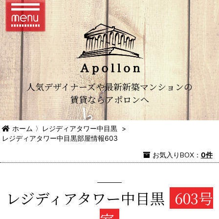
人気デザイナーズや最新新築マンションの
賃貸ならアポロンへ
ホーム
〉
レジディアタワー中目黒
>
レジディアタワー中目黒部屋情報603
お気入り
BOX
：
0件
レジディアタワー中目黒
603号