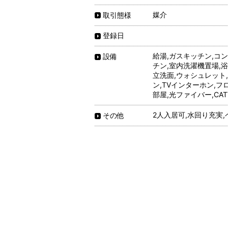
媒介
取引態様
登録日
給湯,ガスキッチン,コ
設備
チン,室内洗濯機置場,浴
立洗面,ウォシュレット
ン,TVインターホン,フ
部屋,光ファイバー,CATV,
2人入居可,水回り充実,
その他