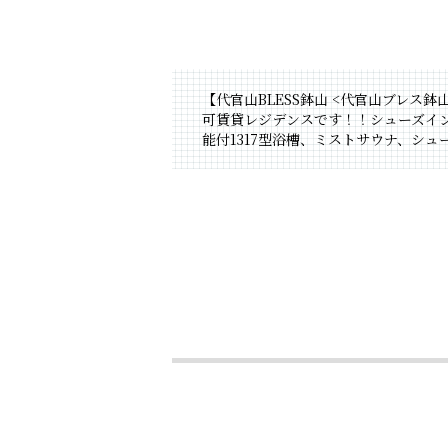
【代官山BLESS鉢山 <代官山ブレス
可賃貸レジデンスです！！シューズイン
能付1317型浴槽、ミストサウナ、シュ