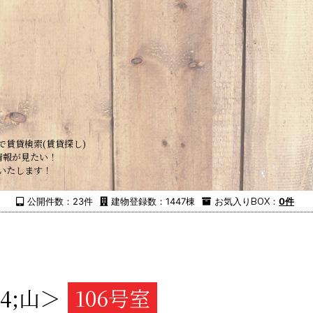
で賃貸検索(賃貸探し)
情報が見たい！
いたします！
公開件数：23件
建物登録数：1447棟
お気入り
BOX
：
0件
4;山＞
106号室