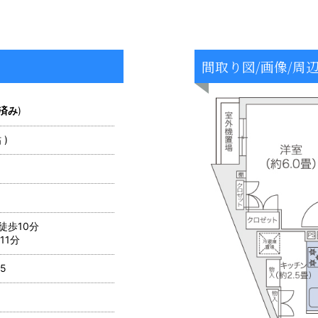
間取り図/画像/周
済み
)
 )
徒歩10分
11分
5