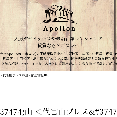
人気デザイナーズや最新新築マンションの
賃貸ならアポロンへ
会社Apollon(アポロン)の不動産検索サイト] 恵比寿・広尾・中目黒・代官山
・目黒区・世田谷区・品川区などエリア検索の賃貸情報満載！最新賃貸物件
てだから相談したい！インターネットに掲載出来ないお得な賃貸情報もご紹介
山 ＜代官山ブレス鉢山＞部屋情報106
37474;山 ＜代官山ブレス&#3747