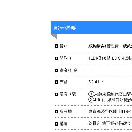
部屋概要
成約済み
(管理費：
成約
賃料
1LDK(洋6帖 LDK14.5帖
間取り
敷金/礼金
52.41㎡
面積
①東急東横線代官山駅
最寄り駅
②JR山手線渋谷駅徒歩
東京都渋谷区鉢山町9-1
所在地
鉄骨造 地下1階4階建て
構造