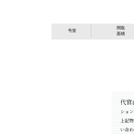
間取
号室
面積
代官山
ション
上記物
い合わ