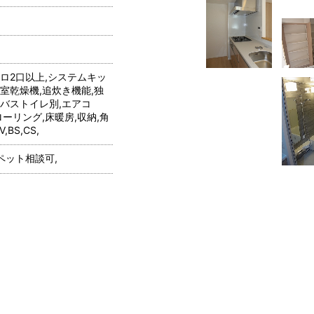
ンロ2口以上,システムキッ
室乾燥機,追炊き機能,独
,バストイレ別,エアコ
ローリング,床暖房,収納,角
BS,CS,
ペット相談可,