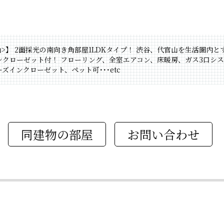
鉢山>】 2面採光の南向き角部屋1LDKタイプ！ 渋谷、代官山を生活圏
クローゼット付！ フローリング、全室エアコン、床暖房、ガス3口シ
ーズインクローゼット、ペット可･･･etc
同建物の部屋