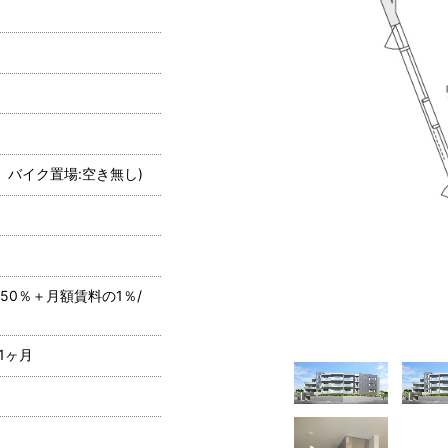
円 バイク置場:空き無し)
50％＋月額賃料の1％/
1ヶ月