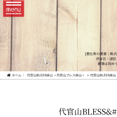
[恵比寿の賃貸：株式
渋谷区・港区
賃貸は初め
ホーム
〉
代官山BLESS鉢山 ＜代官山ブレス鉢山＞
>
代官山BLESS鉢
代官山BLESS&#