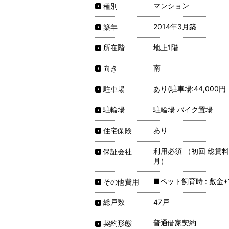
マンション
種別
2014年3月築
築年
地上1階
所在階
南
向き
あり(駐車場:44,000
駐車場
駐輪場 バイク置場
駐輪場
あり
住宅保険
利用必須 （初回 総賃料
保証会社
月）
■ペット飼育時 : 敷金+
その他費用
47戸
総戸数
普通借家契約
契約形態