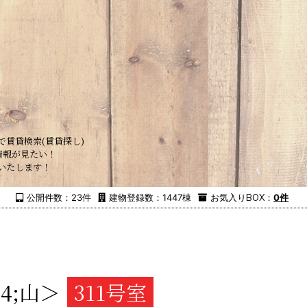
で賃貸検索(賃貸探し)
情報が見たい！
いたします！
公開件数：23件
建物登録数：1447棟
お気入り
BOX
：
0件
74;山＞
311号室