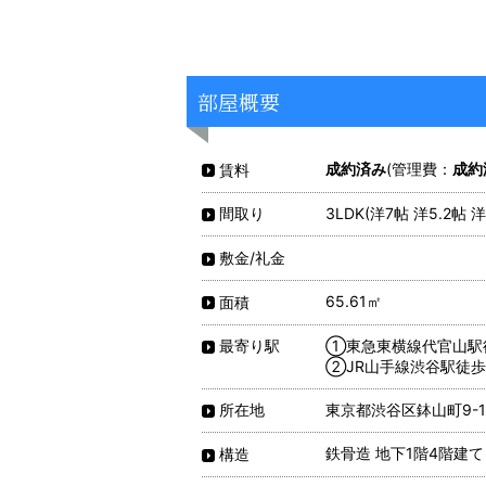
部屋概要
成約済み
(管理費：
成約
賃料
3LDK(洋7帖 洋5.2帖 洋
間取り
敷金/礼金
65.61㎡
面積
①東急東横線代官山駅
最寄り駅
②JR山手線渋谷駅徒歩
東京都渋谷区鉢山町9-1
所在地
鉄骨造 地下1階4階建て
構造