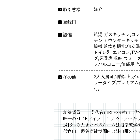
媒介
取引態様
登録日
給湯,ガスキッチン,コ
設備
チン,カウンターキッチ
燥機,追炊き機能,独立洗
トイレ別,エアコン,TV
グ,床暖房,収納,ウォー
フバルコニー,角部屋,光ファ
2人入居可,2階以上,水
その他
リータイプ,プレミアム
可,
新築賃貸 【 代官山BLESS鉢山 <
唯一の3LDKタイプ！！ カウンター
1418型の大きなバスルームは浴室乾
代官山、渋谷が徒歩圏内の鉢山町のペ