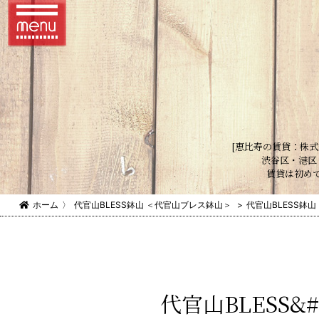
[恵比寿の賃貸：株式
渋谷区・港区
賃貸は初め
ホーム
〉
代官山BLESS鉢山 ＜代官山ブレス鉢山＞
>
代官山BLESS鉢
代官山BLESS&#