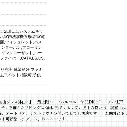
ンロ2口以上,システムキッ
ン,室内洗濯機置場,浴室乾
面,ウォシュレット,バス
インターホン,フローリン
クインクローゼット,ルー
イバー,CATV,BS,CS,
回り充実,眺望良好,ファミ
住戸,ペット相談可,子供
代官山ブレス鉢山> 】 最上階ルーフバルコニー付3LDK プレミアム住戸
キッチンを備えたリビングは3面採光で明るく使い勝手の良い形！寝室に
燥機、オートバス、ミストサウナの付いてとても快適です！！玄関外にト
ット可新築レジデンス、おススメです！！