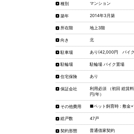
マンション
種別
2014年3月築
築年
地上3階
所在階
北
向き
あり(42,000円 バイク
駐車場
駐輪場 バイク置場
駐輪場
あり
住宅保険
利用必須 （初回 総賃料1
保証会社
円/年）
■ペット飼育時 : 敷金+
その他費用
47戸
総戸数
普通借家契約
契約形態