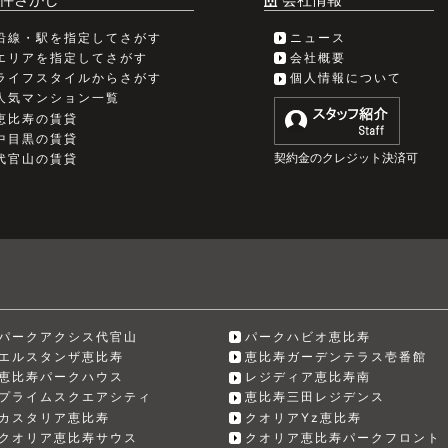
沿線・駅を指定してさがす
ニュース
エリアを指定してさがす
会社概要
ライフスタイルからさがす
個人情報について
人気マンション一覧
恵比寿の賃貸
中目黒の賃貸
契約金のクレジット決済可
代官山の賃貸
パークアクシス代官山
パークハビオ恵比寿
エルスタンザ恵比寿
恵比寿ガーデンテラス壱番館
恵比寿パークハウス
レジディア恵比寿南
プライムスクエアシティ
恵比寿三田レジデンス
カスタリア恵比寿
クオリアYz恵比寿
クオリア恵比寿サウス
クオリア恵比寿パークフロント