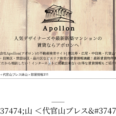
人気デザイナーズや最新新築マンションの
賃貸ならアポロンへ
会社Apollon(アポロン)の不動産検索サイト] 恵比寿・広尾・中目黒・代官山
・目黒区・世田谷区・品川区などエリア検索の賃貸情報満載！最新賃貸物件
てだから相談したい！インターネットに掲載出来ないお得な賃貸情報もご紹介
山 ＜代官山ブレス鉢山＞部屋情報311
37474;山 ＜代官山ブレス&#374