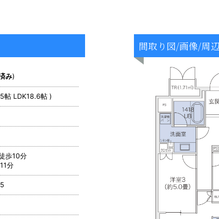
間取り図/画像/周
済み
)
5帖 LDK18.6帖 )
徒歩10分
11分
5