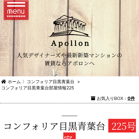
人気デザイナーズや最新新築マンションの
賃貸ならアポロンへ
ホーム
〉
コンフォリア目黒青葉台
>
コンフォリア目黒青葉台部屋情報225
お気入り
BOX
：
0件
コンフォリア目黒青葉台
225号