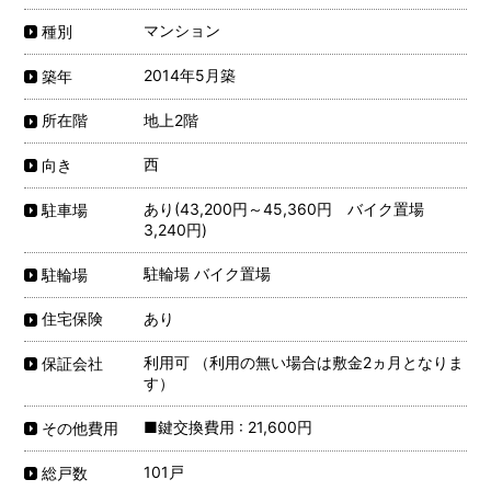
マンション
種別
2014年5月築
築年
地上2階
所在階
西
向き
あり(43,200円～45,360円 バイク置場
駐車場
3,240円)
駐輪場 バイク置場
駐輪場
あり
住宅保険
利用可 （利用の無い場合は敷金2ヵ月となりま
保証会社
す）
■鍵交換費用 : 21,600円
その他費用
101戸
総戸数