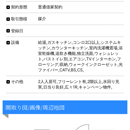
普通借家契約
契約形態
媒介
取引態様
登録日
給湯,ガスキッチン,コンロ2口以上,システムキ
設備
ッチン,カウンターキッチン,室内洗濯機置場,浴
室乾燥機,追炊き機能,独立洗面,ウォシュレッ
ト,バストイレ別,エアコン,TVインターホン,フ
ローリング,収納,ウォークインクローゼット,光
ファイバー,CATV,BS,CS,
2人入居可,フリーレント有,2階以上,水回り充
その他
実,日当り良好,広々1R,キャンペーン物件,
間取り図/画像/周辺地図