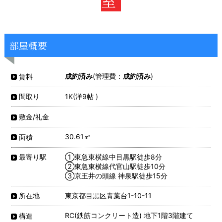
室
部屋概要
成約済み
(管理費：
成約済み
)
賃料
1K(洋9帖 )
間取り
敷金/礼金
30.61㎡
面積
①東急東横線中目黒駅徒歩8分
最寄り駅
②東急東横線代官山駅徒歩10分
③京王井の頭線 神泉駅徒歩15分
東京都目黒区青葉台1-10-11
所在地
RC(鉄筋コンクリート造) 地下1階3階建て
構造