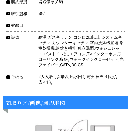
普通借家契約
契約形態
媒介
取引態様
登録日
給湯,ガスキッチン,コンロ2口以上,システムキ
設備
ッチン,カウンターキッチン,室内洗濯機置場,浴
室乾燥機,追炊き機能,独立洗面,ウォシュレッ
ト,バストイレ別,エアコン,TVインターホン,フ
ローリング,収納,ウォークインクローゼット,光
ファイバー,CATV,BS,CS,
2人入居可,2階以上,水回り充実,日当り良好,
その他
広々1R,
間取り図/画像/周辺地図