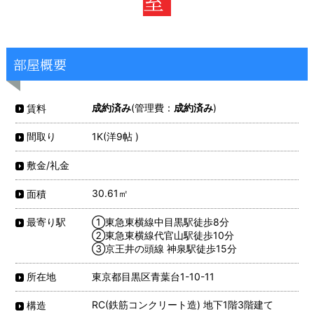
室
部屋概要
成約済み
(管理費：
成約済み
)
賃料
1K(洋9帖 )
間取り
敷金/礼金
30.61㎡
面積
①東急東横線中目黒駅徒歩8分
最寄り駅
②東急東横線代官山駅徒歩10分
③京王井の頭線 神泉駅徒歩15分
東京都目黒区青葉台1-10-11
所在地
RC(鉄筋コンクリート造) 地下1階3階建て
構造