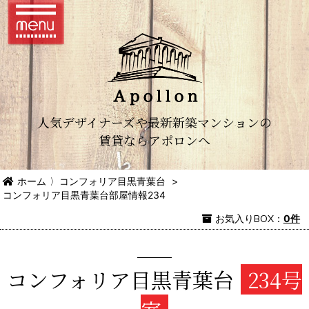
人気デザイナーズや最新新築マンションの
賃貸ならアポロンへ
ホーム
〉
コンフォリア目黒青葉台
>
コンフォリア目黒青葉台部屋情報234
お気入り
BOX
：
0件
コンフォリア目黒青葉台
234号