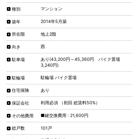
マンション
種別
2014年5月築
築年
地上2階
所在階
西
向き
あり(43,200円～45,360円 バイク置場
駐車場
3,240円)
駐輪場 バイク置場
駐輪場
あり
住宅保険
利用必須 （初回 総賃料50%）
保証会社
■鍵交換費用 : 21,600円
その他費用
101戸
総戸数