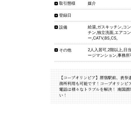
媒介
取引態様
登録日
給湯,ガスキッチン,コ
設備
チン,独立洗面,エアコン
ー,CATV,BS,CS,
2人入居可,2階以上,日
その他
ージマンション,事務所
【コープオリンピア】原宿駅前、表参道
務所利用も可能です！コープオリンピ
電話は様々なトラブルを解決！ 南国
い