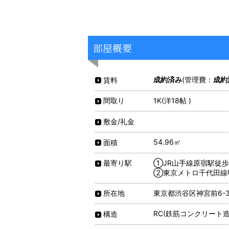
部屋概要
成約済み
(管理費：
成約
賃料
1K(洋18帖 )
間取り
敷金/礼金
54.96㎡
面積
①JR山手線原宿駅徒歩
最寄り駅
②東京メトロ千代田線
東京都渋谷区神宮前6-3
所在地
RC(鉄筋コンクリート造
構造