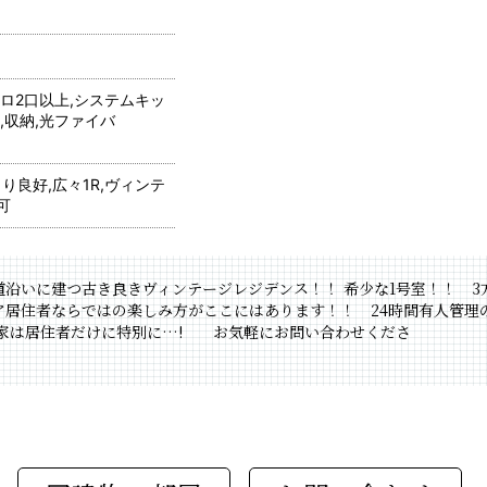
ンロ2口以上,システムキッ
,収納,光ファイバ
当り良好,広々1R,ヴィンテ
可
沿いに建つ古き良きヴィンテージレジデンス！！ 希少な1号室！！ 3
ア居住者ならではの楽しみ方がここにはあります！！ 24時間有人管理
酒家は居住者だけに特別に…! お気軽にお問い合わせくださ
！