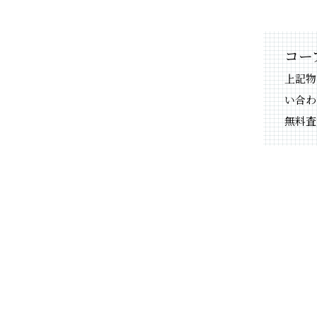
コー
上記物
い合わ
無料査