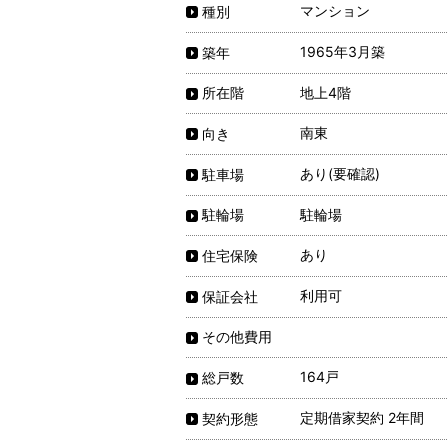
マンション
種別
1965年3月築
築年
地上4階
所在階
南東
向き
あり(要確認)
駐車場
駐輪場
駐輪場
あり
住宅保険
利用可
保証会社
その他費用
164戸
総戸数
定期借家契約 2年間
契約形態