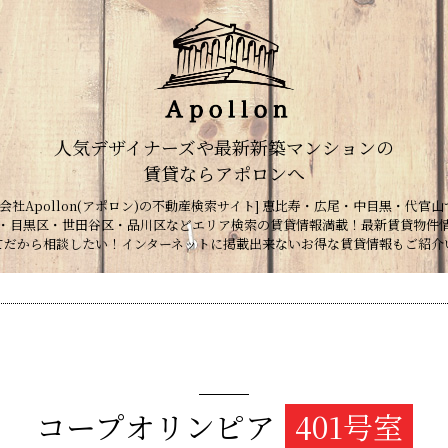
人気デザイナーズや最新新築マンションの
賃貸ならアポロンへ
会社Apollon(アポロン)の不動産検索サイト] 恵比寿・広尾・中目黒・代官山
・目黒区・世田谷区・品川区などエリア検索の賃貸情報満載！最新賃貸物件
てだから相談したい！インターネットに掲載出来ないお得な賃貸情報もご紹介
コープオリンピア
401号室