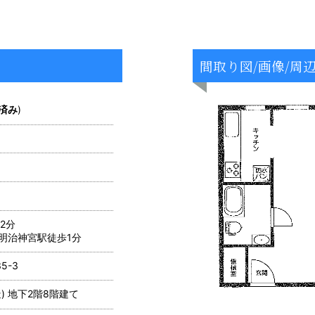
間取り図/画像/周
済み
)
2分
明治神宮駅徒歩1分
5-3
) 地下2階8階建て