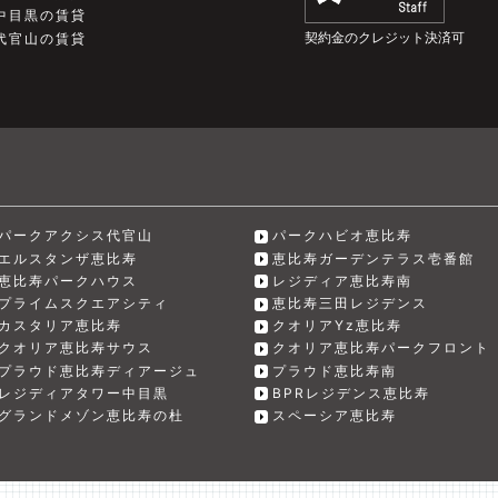
中目黒の賃貸
契約金のクレジット決済可
代官山の賃貸
パークアクシス代官山
パークハビオ恵比寿
エルスタンザ恵比寿
恵比寿ガーデンテラス壱番館
恵比寿パークハウス
レジディア恵比寿南
プライムスクエアシティ
恵比寿三田レジデンス
カスタリア恵比寿
クオリアYz恵比寿
クオリア恵比寿サウス
クオリア恵比寿パークフロント
プラウド恵比寿ディアージュ
プラウド恵比寿南
レジディアタワー中目黒
BPRレジデンス恵比寿
グランドメゾン恵比寿の杜
スペーシア恵比寿