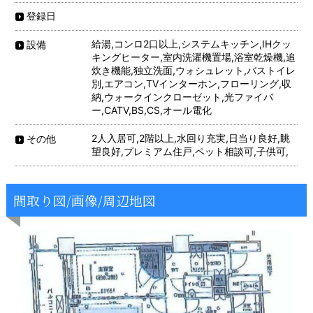
登録日
給湯,コンロ2口以上,システムキッチン,IHクッ
設備
キングヒーター,室内洗濯機置場,浴室乾燥機,追
炊き機能,独立洗面,ウォシュレット,バストイレ
別,エアコン,TVインターホン,フローリング,収
納,ウォークインクローゼット,光ファイバ
ー,CATV,BS,CS,オール電化
2人入居可,2階以上,水回り充実,日当り良好,眺
その他
望良好,プレミアム住戸,ペット相談可,子供可,
間取り図/画像/周辺地図