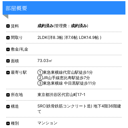
部屋概要
成約済み
(管理費：
成約済み
)
賃料
2LDK(洋8.3帖 洋7.6帖 LDK14.9帖 )
間取り
敷金/礼金
73.03㎡
面積
①東急東横線代官山駅徒歩1分
最寄り駅
②JR山手線恵比寿駅徒歩7分
③東急東横線 中目黒駅徒歩11分
東京都渋谷区代官山町17-1
所在地
SRC(鉄骨鉄筋コンクリート造) 地下4階36階建
構造
て
マンション
種別