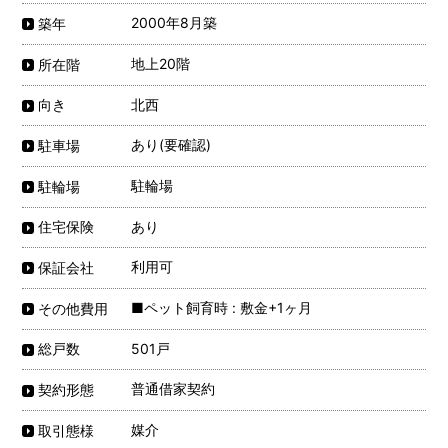
2000年8月築
築年
地上20階
所在階
北西
向き
あり(要確認)
駐車場
駐輪場
駐輪場
あり
住宅保険
利用可
保証会社
■ペット飼育時 : 敷金+1ヶ月
その他費用
501戸
総戸数
普通借家契約
契約形態
媒介
取引態様