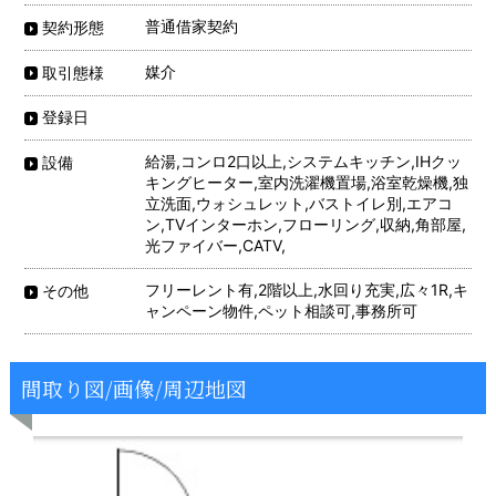
普通借家契約
契約形態
媒介
取引態様
登録日
給湯,コンロ2口以上,システムキッチン,IHクッ
設備
キングヒーター,室内洗濯機置場,浴室乾燥機,独
立洗面,ウォシュレット,バストイレ別,エアコ
ン,TVインターホン,フローリング,収納,角部屋,
光ファイバー,CATV,
フリーレント有,2階以上,水回り充実,広々1R,キ
その他
ャンペーン物件,ペット相談可,事務所可
間取り図/画像/周辺地図