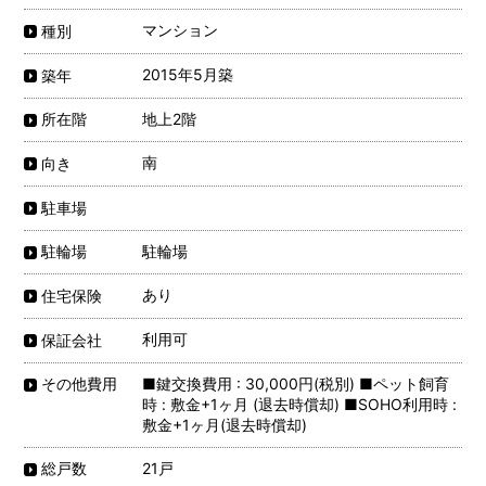
マンション
種別
2015年5月築
築年
地上2階
所在階
南
向き
駐車場
駐輪場
駐輪場
あり
住宅保険
利用可
保証会社
■鍵交換費用 : 30,000円(税別) ■ペット飼育
その他費用
時 : 敷金+1ヶ月 (退去時償却) ■SOHO利用時 :
敷金+1ヶ月(退去時償却)
21戸
総戸数