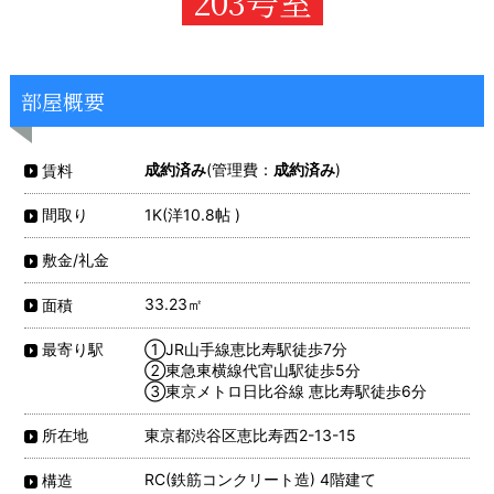
203号室
部屋概要
成約済み
(管理費：
成約済み
)
賃料
1K(洋10.8帖 )
間取り
敷金/礼金
33.23㎡
面積
①JR山手線恵比寿駅徒歩7分
最寄り駅
②東急東横線代官山駅徒歩5分
③東京メトロ日比谷線 恵比寿駅徒歩6分
東京都渋谷区恵比寿西2-13-15
所在地
RC(鉄筋コンクリート造) 4階建て
構造