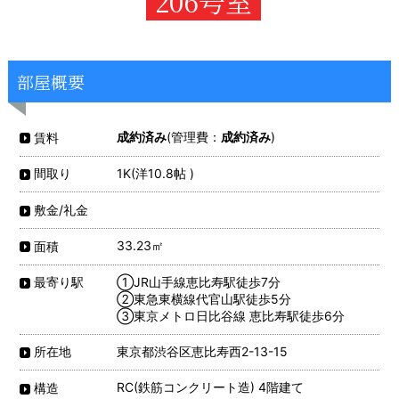
206号室
部屋概要
成約済み
(管理費：
成約済み
)
賃料
1K(洋10.8帖 )
間取り
敷金/礼金
33.23㎡
面積
①JR山手線恵比寿駅徒歩7分
最寄り駅
②東急東横線代官山駅徒歩5分
③東京メトロ日比谷線 恵比寿駅徒歩6分
東京都渋谷区恵比寿西2-13-15
所在地
RC(鉄筋コンクリート造) 4階建て
構造