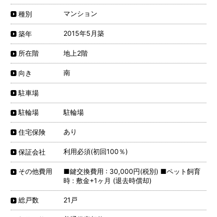
マンション
種別
2015年5月築
築年
地上2階
所在階
南
向き
駐車場
駐輪場
駐輪場
あり
住宅保険
利用必須(初回100％)
保証会社
■鍵交換費用 : 30,000円(税別) ■ペット飼育
その他費用
時 : 敷金+1ヶ月 (退去時償却)
21戸
総戸数