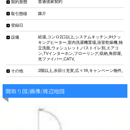
普通借家契約
契約形態
媒介
取引態様
登録日
給湯,コンロ2口以上,システムキッチン,IHクッ
設備
キングヒーター,室内洗濯機置場,浴室乾燥機,独
立洗面,ウォシュレット,バストイレ別,エアコ
ン,TVインターホン,フローリング,収納,角部屋,
光ファイバー,CATV,
2階以上,水回り充実,広々1R,キャンペーン物件,
その他
間取り図/画像/周辺地図