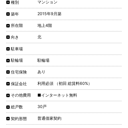
マンション
種別
2015年9月築
築年
地上4階
所在階
北
向き
駐車場
駐輪場
駐輪場
あり
住宅保険
利用必須 （初回 総賃料60%）
保証会社
■インターネット無料
その他費用
30戸
総戸数
普通借家契約
契約形態