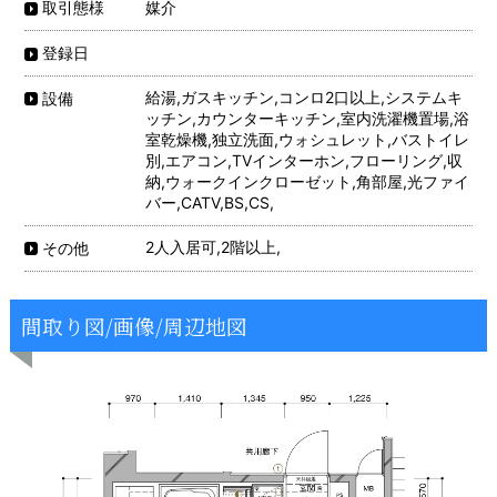
媒介
取引態様
登録日
給湯,ガスキッチン,コンロ2口以上,システムキ
設備
ッチン,カウンターキッチン,室内洗濯機置場,浴
室乾燥機,独立洗面,ウォシュレット,バストイレ
別,エアコン,TVインターホン,フローリング,収
納,ウォークインクローゼット,角部屋,光ファイ
バー,CATV,BS,CS,
2人入居可,2階以上,
その他
間取り図/画像/周辺地図