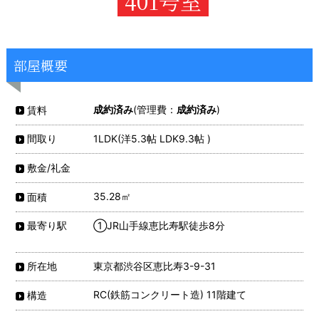
401号室
部屋概要
成約済み
(管理費：
成約済み
)
賃料
1LDK(洋5.3帖 LDK9.3帖 )
間取り
敷金/礼金
35.28㎡
面積
①JR山手線恵比寿駅徒歩8分
最寄り駅
東京都渋谷区恵比寿3-9-31
所在地
RC(鉄筋コンクリート造) 11階建て
構造