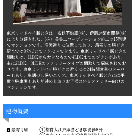
東京ミッドベイ勝どきは、名鉄不動産(株)、伊藤忠都市開発(株)
により分譲された、(株）長谷工コーポレーション施工の15階建
てマンションです。清澄通りに位置しており、最寄りの勝どき
駅までは8分ほどでアクセスできます。東京ミッドベイ勝どきの
間取りは、1LDKから大きなもので4LDKまでのプランがあり、
主に2LDK、3LDKのファミリータイプの間取りで構成されてお
ります。東京ミッドベイ勝どきの近くには24時間営業のスーパ
ーもあり、生活のし易いエリア。東京ミッドベイ勝どきには平
置き駐車場もあり前述のとおりお子様のいるファミリー向けの
マンションです。
建物概要
①都営大江戸線勝どき駅徒歩8分
最寄り駅