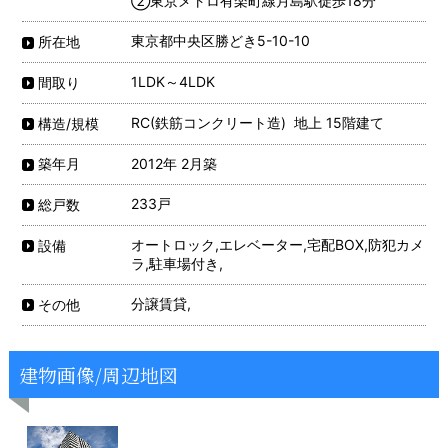
②東京メトロ有楽町線月島駅徒歩18分
東京都中央区勝どき5-10-10
所在地
1LDK～4LDK
間取り
RC(鉄筋コンクリート造) 地上 15階建て
構造/規模
2012年 2月築
築年月
233戸
総戸数
オートロック,エレベーター,宅配BOX,防犯カメ
設備
ラ,駐車場付き,
分譲賃貸,
その他
建物画像/周辺地図