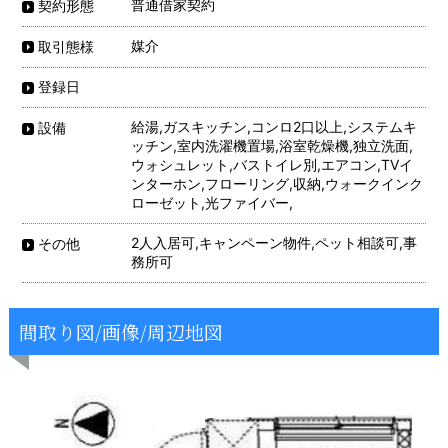
普通借家契約
契約形態
媒介
取引態様
登録日
給湯,ガスキッチン,コンロ2口以上,システムキ
設備
ッチン,室内洗濯機置場,浴室乾燥機,独立洗面,
ウォシュレット,バストイレ別,エアコン,TVイ
ンターホン,フローリング,収納,ウォークインク
ローゼット,光ファイバー,
2人入居可,キャンペーン物件,ペット相談可,事
その他
務所可
間取り図/画像/周辺地図