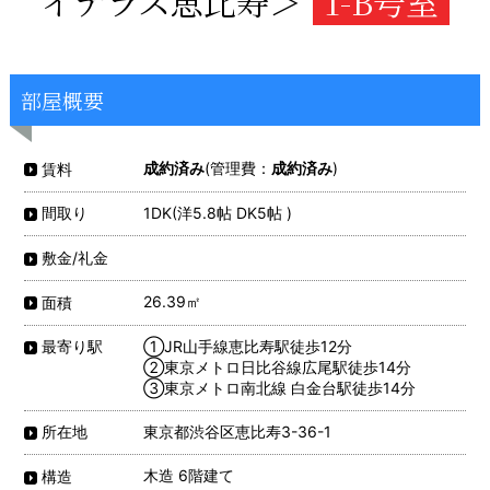
イテラス恵比寿＞
1-B号室
部屋概要
成約済み
(管理費：
成約済み
)
賃料
1DK(洋5.8帖 DK5帖 )
間取り
敷金/礼金
26.39㎡
面積
①JR山手線恵比寿駅徒歩12分
最寄り駅
②東京メトロ日比谷線広尾駅徒歩14分
③東京メトロ南北線 白金台駅徒歩14分
東京都渋谷区恵比寿3-36-1
所在地
木造 6階建て
構造