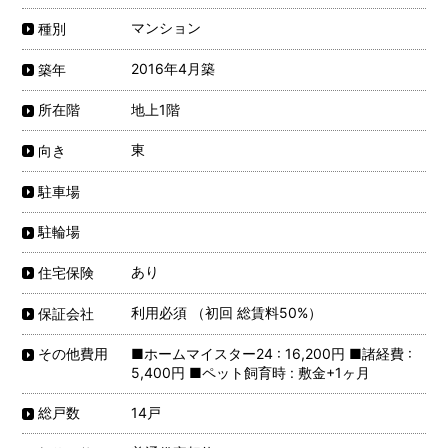
マンション
種別
2016年4月築
築年
地上1階
所在階
東
向き
駐車場
駐輪場
あり
住宅保険
利用必須 （初回 総賃料50%）
保証会社
■ホームマイスター24 : 16,200円 ■諸経費 :
その他費用
5,400円 ■ペット飼育時 : 敷金+1ヶ月
14戸
総戸数