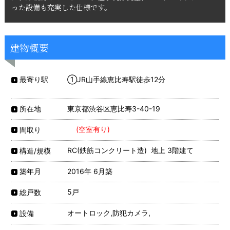
った設備も充実した仕様です。
建物概要
①JR山手線恵比寿駅徒歩12分
最寄り駅
東京都渋谷区恵比寿3-40-19
所在地
(空室有り)
間取り
RC(鉄筋コンクリート造) 地上 3階建て
構造/規模
2016年 6月築
築年月
5戸
総戸数
オートロック,防犯カメラ,
設備