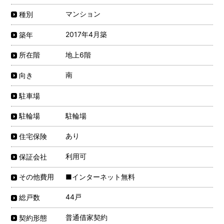
マンション
種別
2017年4月築
築年
地上6階
所在階
南
向き
駐車場
駐輪場
駐輪場
あり
住宅保険
利用可
保証会社
■インターネット無料
その他費用
44戸
総戸数
普通借家契約
契約形態