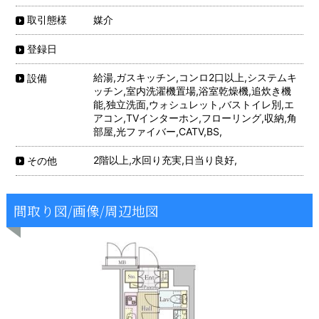
媒介
取引態様
登録日
給湯,ガスキッチン,コンロ2口以上,システムキ
設備
ッチン,室内洗濯機置場,浴室乾燥機,追炊き機
能,独立洗面,ウォシュレット,バストイレ別,エ
アコン,TVインターホン,フローリング,収納,角
部屋,光ファイバー,CATV,BS,
2階以上,水回り充実,日当り良好,
その他
間取り図/画像/周辺地図