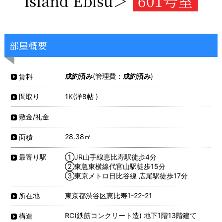
Island Ebisu＞
601号室
部屋概要
成約済み
(管理費：
成約済み
)
賃料
1K(洋8帖 )
間取り
敷金/礼金
28.38㎡
面積
①JR山手線恵比寿駅徒歩4分
最寄り駅
②東急東横線代官山駅徒歩15分
③東京メトロ日比谷線 広尾駅徒歩17分
東京都渋谷区恵比寿1-22-21
所在地
RC(鉄筋コンクリート造) 地下1階13階建て
構造