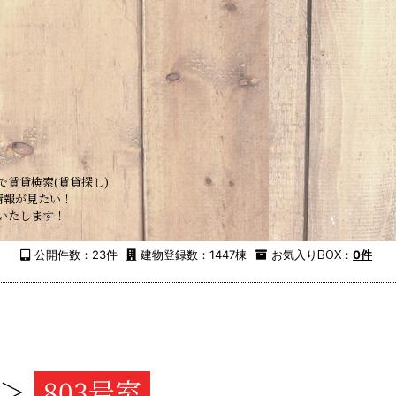
で賃貸検索(賃貸探し)
情報が見たい！
いたします！
公開件数：23件
建物登録数：1447棟
お気入り
BOX
：
0件
u＞
803号室