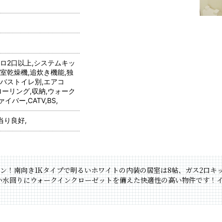
ンロ2口以上,システムキッ
室乾燥機,追炊き機能,独
,バストイレ別,エアコ
ローリング,収納,ウォーク
バー,CATV,BS,
当り良好,
ン！南向き1Kタイプで明るいホワイトの内装の居室は8帖、ガス2口キ
い水回りにウォークインクローゼットを備えた快適性の高い物件です！