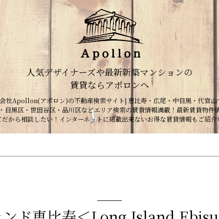
人気デザイナーズや最新新築マンションの
賃貸ならアポロンへ
会社Apollon(アポロン)の不動産検索サイト] 恵比寿・広尾・中目黒・代官山
・目黒区・世田谷区・品川区などエリア検索の賃貸情報満載！最新賃貸物件
てだから相談したい！インターネットに掲載出来ないお得な賃貸情報もご紹介
ド恵比寿＜Long Island Ebis