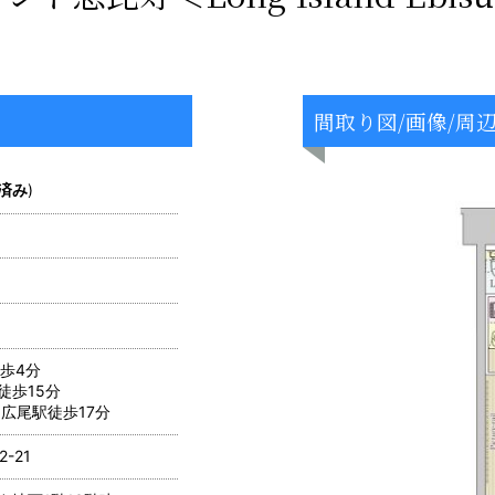
間取り図/画像/周
済み
)
歩4分
徒歩15分
広尾駅徒歩17分
-21