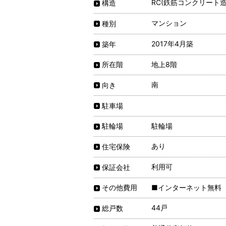
RC(鉄筋コンクリート造
構造
マンション
種別
2017年4月築
築年
地上8階
所在階
南
向き
駐車場
駐輪場
駐輪場
あり
住宅保険
利用可
保証会社
■インターネット無料
その他費用
44戸
総戸数