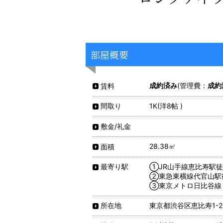
部屋概要
成約済み
(管理費：
成約
賃料
1K(洋8帖 )
間取り
敷金/礼金
28.38㎡
面積
①JR山手線恵比寿駅徒
最寄り駅
②東急東横線代官山駅
③東京メトロ日比谷線 
東京都渋谷区恵比寿1-22
所在地