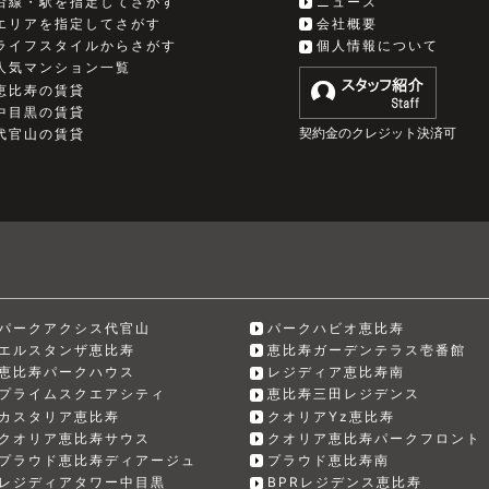
沿線・駅を指定してさがす
ニュース
エリアを指定してさがす
会社概要
ライフスタイルからさがす
個人情報について
人気マンション一覧
恵比寿の賃貸
中目黒の賃貸
契約金のクレジット決済可
代官山の賃貸
パークアクシス代官山
パークハビオ恵比寿
エルスタンザ恵比寿
恵比寿ガーデンテラス壱番館
恵比寿パークハウス
レジディア恵比寿南
プライムスクエアシティ
恵比寿三田レジデンス
カスタリア恵比寿
クオリアYz恵比寿
クオリア恵比寿サウス
クオリア恵比寿パークフロント
プラウド恵比寿ディアージュ
プラウド恵比寿南
レジディアタワー中目黒
BPRレジデンス恵比寿