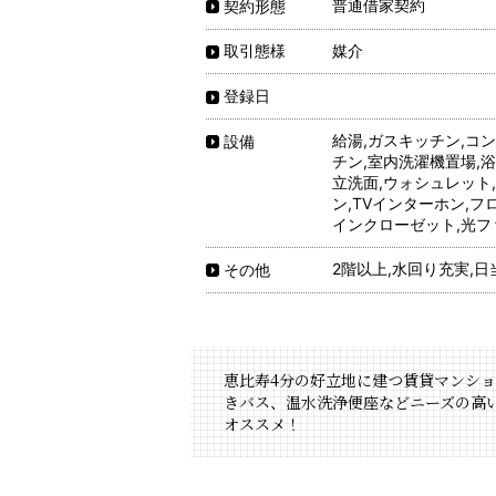
普通借家契約
契約形態
媒介
取引態様
登録日
給湯,ガスキッチン,コ
設備
チン,室内洗濯機置場,浴
立洗面,ウォシュレット
ン,TVインターホン,フ
インクローゼット,光ファイ
2階以上,水回り充実,日
その他
恵比寿4分の好立地に建つ賃貸マンショ
きバス、温水洗浄便座などニーズの高
オススメ！