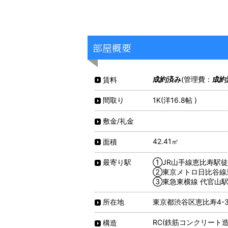
部屋概要
成約済み
(管理費：
成約
賃料
1K(洋16.8帖 )
間取り
敷金/礼金
42.41㎡
面積
①JR山手線恵比寿駅徒
最寄り駅
②東京メトロ日比谷線
③東急東横線 代官山駅
東京都渋谷区恵比寿4-3
所在地
RC(鉄筋コンクリート造
構造