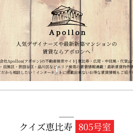
人気デザイナーズや最新新築マンションの
賃貸ならアポロンへ
会社Apollon(アポロン)の不動産検索サイト] 恵比寿・広尾・中目黒・代官山
・目黒区・世田谷区・品川区などエリア検索の賃貸情報満載！最新賃貸物件
てだから相談したい！インターネットに掲載出来ないお得な賃貸情報もご紹介
クイズ恵比寿
805号室