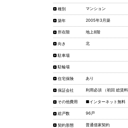
マンション
種別
2005年3月築
築年
地上8階
所在階
北
向き
駐車場
駐輪場
あり
住宅保険
利用必須 （初回 総賃料
保証会社
■インターネット無料
その他費用
96戸
総戸数
普通借家契約
契約形態