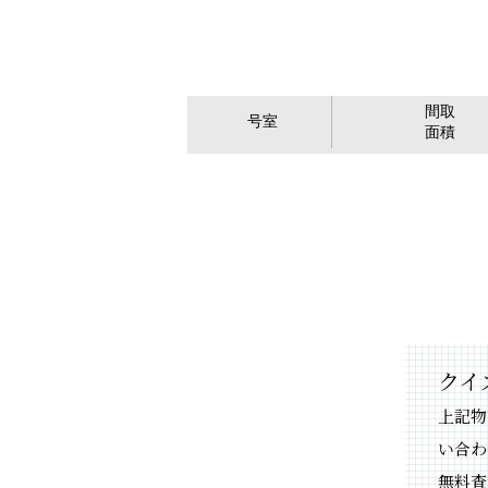
間取
号室
面積
クイ
上記物
い合わ
無料査