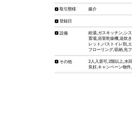
媒介
取引態様
登録日
給湯,ガスキッチン,シ
設備
置場,浴室乾燥機,追炊き
レット,バストイレ別,エ
フローリング,収納,光ファイ
2人入居可,2階以上,水
その他
良好,キャンペーン物件,