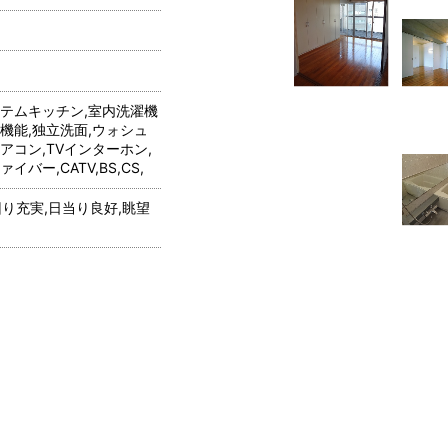
ステムキッチン,室内洗濯機
機能,独立洗面,ウォシュ
アコン,TVインターホン,
バー,CATV,BS,CS,
回り充実,日当り良好,眺望