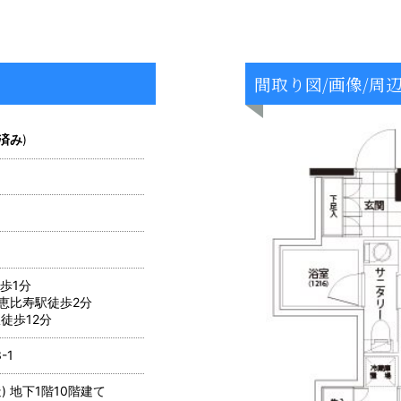
間取り図/画像/周
済み
)
歩1分
恵比寿駅徒歩2分
徒歩12分
-1
) 地下1階10階建て