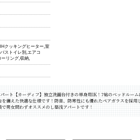
IHクッキングヒーター,室
,バストイレ別,エアコ
ローリング,収納,
パート【カーディフ】独立洗面台付きの単身用1K！7帖のベッドルー
面台を備えた快適な仕様です！防音、防寒性にも優れたペアガラスを採用
装で男女問わずオススメのし築浅アパートです！