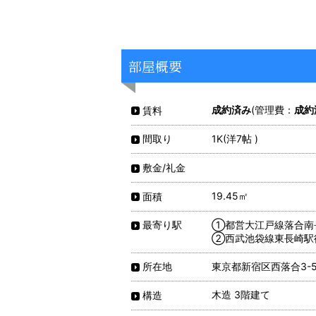
部屋概要
成約済み
(管理費：
成約
賃料
1K(洋7帖 )
間取り
敷金/礼金
19.45㎡
面積
①都営大江戸線落合南
最寄り駅
②西武池袋線東長崎駅
東京都新宿区西落合3-5
所在地
木造 3階建て
構造