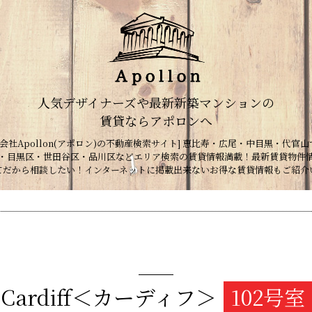
人気デザイナーズや最新新築マンションの
賃貸ならアポロンへ
会社Apollon(アポロン)の不動産検索サイト] 恵比寿・広尾・中目黒・代官山
・目黒区・世田谷区・品川区などエリア検索の賃貸情報満載！最新賃貸物件
てだから相談したい！インターネットに掲載出来ないお得な賃貸情報もご紹介
Cardiff＜カーディフ＞
102号室