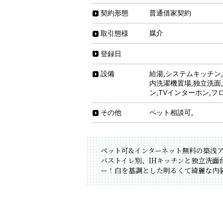
普通借家契約
契約形態
媒介
取引態様
登録日
給湯,システムキッチン,
設備
内洗濯機置場,独立洗面
ン,TVインターホン,フ
ペット相談可,
その他
ペット可&インターネット無料の築浅ア
バストイレ別、IHキッチンと独立洗
ー！白を基調とした明るくて綺麗な内