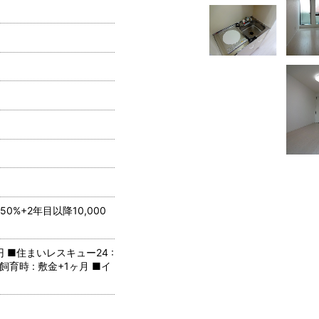
0%+2年目以降10,000
0円 ■住まいレスキュー24 :
ト飼育時 : 敷金+1ヶ月 ■イ