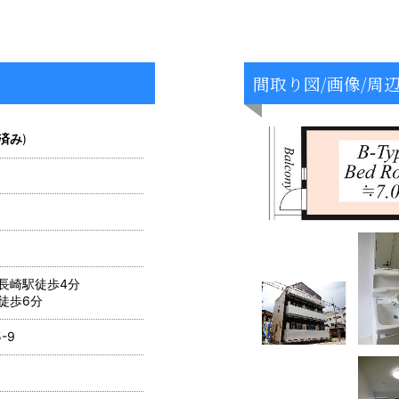
間取り図/画像/周
済み
)
長崎駅徒歩4分
徒歩6分
-9