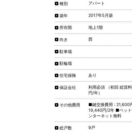
アパート
種別
2017年5月築
築年
地上1階
所在階
西
向き
駐車場
駐輪場
あり
住宅保険
利用必須 （初回 総賃料5
保証会社
円/年）
■鍵交換費用 : 21,60
その他費用
19,440円/2年 ■ペッ
ンターネット無料
9戸
総戸数