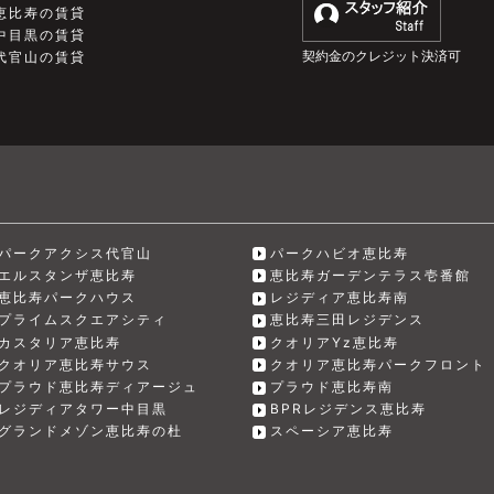
恵比寿の賃貸
中目黒の賃貸
契約金のクレジット決済可
代官山の賃貸
パークアクシス代官山
パークハビオ恵比寿
エルスタンザ恵比寿
恵比寿ガーデンテラス壱番館
恵比寿パークハウス
レジディア恵比寿南
プライムスクエアシティ
恵比寿三田レジデンス
カスタリア恵比寿
クオリアYz恵比寿
クオリア恵比寿サウス
クオリア恵比寿パークフロント
プラウド恵比寿ディアージュ
プラウド恵比寿南
レジディアタワー中目黒
BPRレジデンス恵比寿
グランドメゾン恵比寿の杜
スペーシア恵比寿