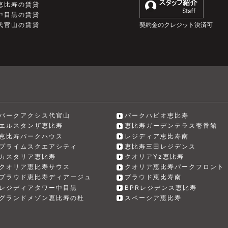
恵比寿の賃貸
中目黒の賃貸
契約金のクレジット決済可
代官山の賃貸
パークアクシス代官山
パークハビオ恵比寿
エルスタンザ恵比寿
恵比寿ガーデンテラス壱番館
恵比寿パークハウス
レジディア恵比寿南
プライムスクエアシティ
恵比寿三田レジデンス
カスタリア恵比寿
クオリアYz恵比寿
クオリア恵比寿サウス
クオリア恵比寿パークフロント
プラウド恵比寿ディアージュ
プラウド恵比寿南
レジディアタワー中目黒
BPRレジデンス恵比寿
グランドメゾン恵比寿の杜
スペーシア恵比寿