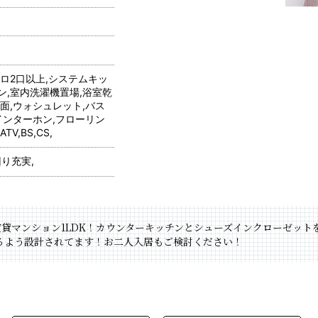
ンロ2口以上,システムキッ
ン,室内洗濯機置場,浴室乾
面,ウォシュレット,バス
インターホン,フローリン
V,BS,CS,
回り充実,
賃貸マンション1LDK！カウンターキッチンとシューズインクローゼットを
るよう設計されてます！お二人入居もご検討ください！