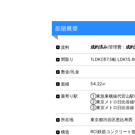
部屋概要
成約済み
(管理費：
成約
賃料
1LDK(洋7.5帖 LDK15.6
間取り
敷金/礼金
54.22㎡
面積
①東急東横線代官山駅
最寄り駅
②東京メトロ日比谷線
③東京メトロ日比谷線 
東京都渋谷区恵比寿西
所在地
RC(鉄筋コンクリート造
構造