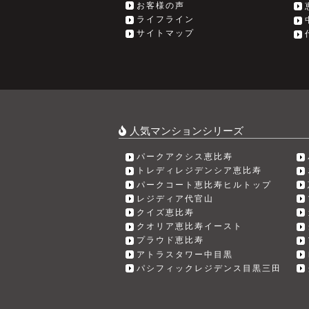
お客様の声
ライフライン
サイトマップ
人気マンションシリーズ
パークアクシス恵比寿
トレディレジデンシア恵比寿
パークコート恵比寿ヒルトップ
レジディア代官山
クイズ恵比寿
クオリア恵比寿イースト
プラウド恵比寿
アトラスタワー中目黒
パシフィックレジデンス目黒三田