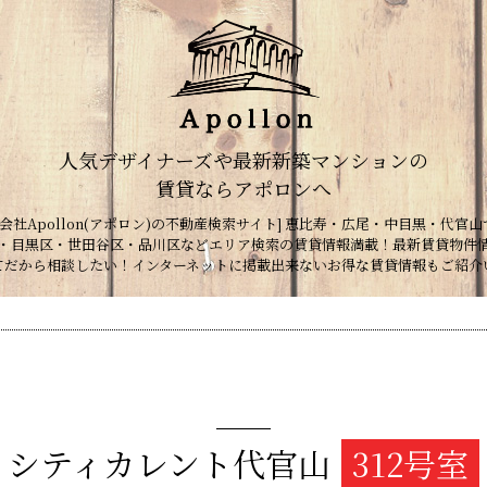
人気デザイナーズや最新新築マンションの
賃貸ならアポロンへ
会社Apollon(アポロン)の不動産検索サイト] 恵比寿・広尾・中目黒・代官山
・目黒区・世田谷区・品川区などエリア検索の賃貸情報満載！最新賃貸物件
てだから相談したい！インターネットに掲載出来ないお得な賃貸情報もご紹介
シティカレント代官山
312号室