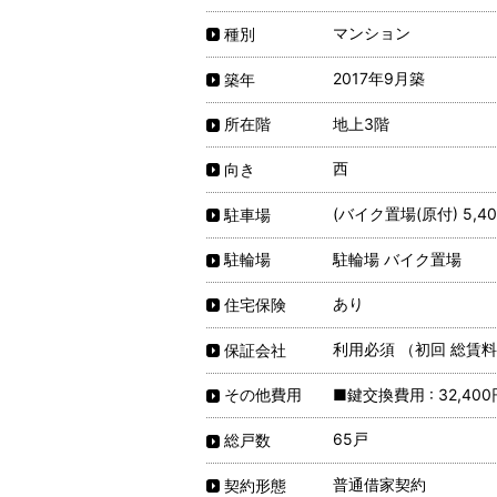
マンション
種別
2017年9月築
築年
地上3階
所在階
西
向き
(バイク置場(原付) 5,40
駐車場
駐輪場 バイク置場
駐輪場
あり
住宅保険
利用必須 （初回 総賃料
保証会社
■鍵交換費用 : 32,400
その他費用
65戸
総戸数
普通借家契約
契約形態