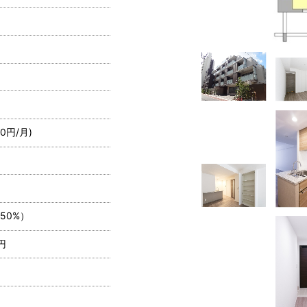
0円/月)
50%）
円