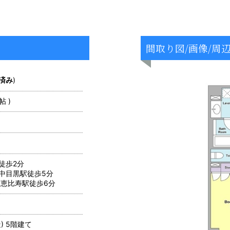
間取り図/画像/周
済み
)
帖 )
徒歩2分
中目黒駅徒歩5分
恵比寿駅徒歩6分
) 5階建て