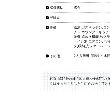
媒介
取引態様
登録日
給湯,ガスキッチン,コ
設備
チン,カウンターキッチ
燥機,追炊き機能,独立洗
トイレ別,エアコン,TV
グ,収納,光ファイバー,CAT
2人入居可,2階以上,水
その他
代官山駅2分の好立地に建つ全65戸の
りはゆったりとした生活をお送り頂け