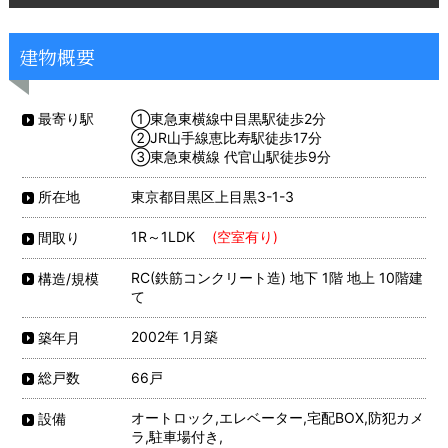
建物概要
①東急東横線中目黒駅徒歩2分
最寄り駅
②JR山手線恵比寿駅徒歩17分
③東急東横線 代官山駅徒歩9分
東京都目黒区上目黒3-1-3
所在地
1R～1LDK
(空室有り)
間取り
RC(鉄筋コンクリート造) 地下 1階 地上 10階建
構造/規模
て
2002年 1月築
築年月
66戸
総戸数
オートロック,エレベーター,宅配BOX,防犯カメ
設備
ラ,駐車場付き,