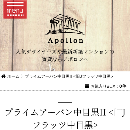
人気デザイナーズや最新新築マンションの
賃貸ならアポロンへ
ホーム
〉
プライムアーバン中目黒II <旧Jフラッツ中目黒>
お気入り
BOX
：
0件
プライムアーバン中目黒II <旧J
フラッツ中目黒>