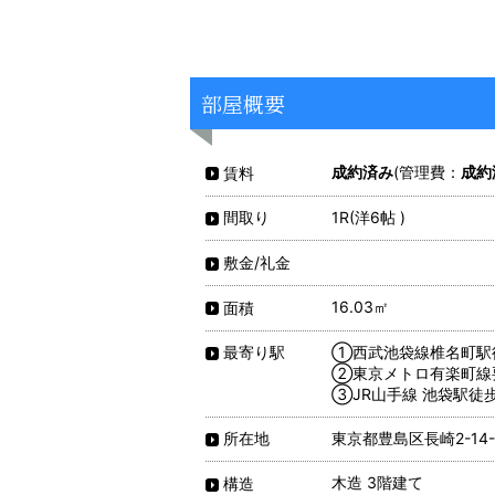
部屋概要
成約済み
(管理費：
成約
賃料
1R(洋6帖 )
間取り
敷金/礼金
16.03㎡
面積
①西武池袋線椎名町駅
最寄り駅
②東京メトロ有楽町線
③JR山手線 池袋駅徒歩
東京都豊島区長崎2-14-
所在地
木造 3階建て
構造