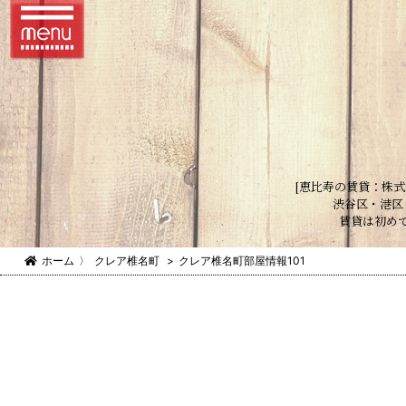
[恵比寿の賃貸：株式
渋谷区・港区
賃貸は初め
ホーム
〉
クレア椎名町
>
クレア椎名町部屋情報101