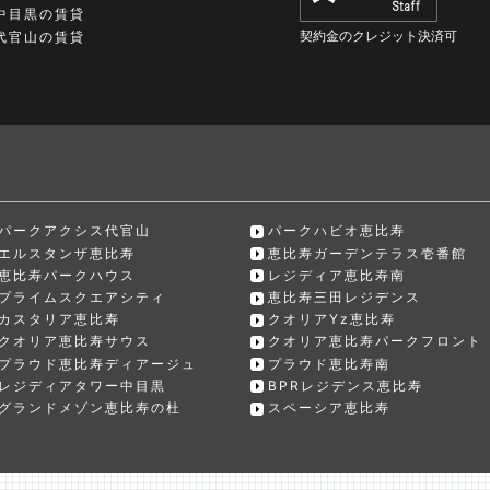
中目黒の賃貸
契約金のクレジット決済可
代官山の賃貸
パークアクシス代官山
パークハビオ恵比寿
エルスタンザ恵比寿
恵比寿ガーデンテラス壱番館
恵比寿パークハウス
レジディア恵比寿南
プライムスクエアシティ
恵比寿三田レジデンス
カスタリア恵比寿
クオリアYz恵比寿
クオリア恵比寿サウス
クオリア恵比寿パークフロント
プラウド恵比寿ディアージュ
プラウド恵比寿南
レジディアタワー中目黒
BPRレジデンス恵比寿
グランドメゾン恵比寿の杜
スペーシア恵比寿