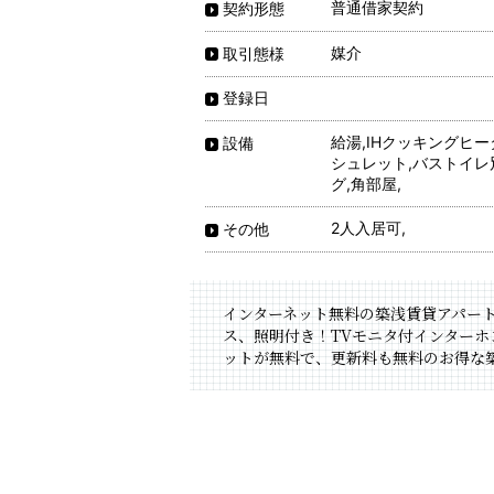
普通借家契約
契約形態
媒介
取引態様
登録日
給湯,IHクッキングヒー
設備
シュレット,バストイレ
グ,角部屋,
2人入居可,
その他
インターネット無料の築浅賃貸アパート
ス、照明付き！TVモニタ付インター
ットが無料で、更新料も無料のお得な