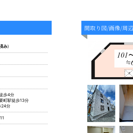
間取り図/画像/周
済み
)
徒歩4分
要町駅徒歩13分
24分
11