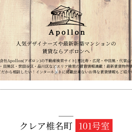
人気デザイナーズや最新新築マンションの
賃貸ならアポロンへ
会社Apollon(アポロン)の不動産検索サイト] 恵比寿・広尾・中目黒・代官山
・目黒区・世田谷区・品川区などエリア検索の賃貸情報満載！最新賃貸物件
てだから相談したい！インターネットに掲載出来ないお得な賃貸情報もご紹介
クレア椎名町
101号室