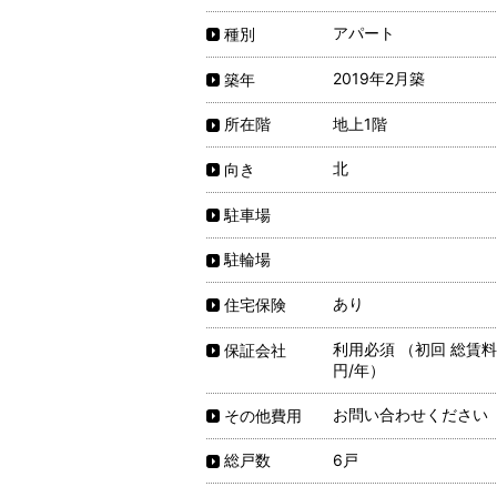
アパート
種別
2019年2月築
築年
地上1階
所在階
北
向き
駐車場
駐輪場
あり
住宅保険
利用必須 （初回 総賃料5
保証会社
円/年）
お問い合わせください
その他費用
6戸
総戸数