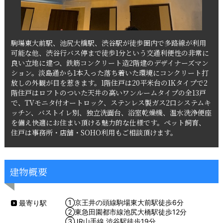
駒場東大前駅、池尻大橋駅、渋谷駅が徒歩圏内で多路線が利用
可能な他、渋谷行バス停まで徒歩1分という交通利便性の非常に
良い立地に建つ、鉄筋コンクリート造2階建のデザイナーズマン
ション。淡島通から1本入った落ち着いた環境にコンクリート打
放しの外観が目を惹きます。1階住戸は20平米台の1Kタイプで2
階住戸はロフトのついた天井の高いワンルームタイプの全13戸
で、TVモニタ付オートロック、ステンレス製ガス2口システムキ
ッチン、バストイレ別、独立洗面台、浴室乾燥機、温水洗浄便座
を備え快適にお住まい頂ける魅力的な仕様です。ペット飼育、
住戸は事務所・店舗・SOHO利用もご相談頂けます。
建物概要
①京王井の頭線駒場東大前駅徒歩6分
最寄り駅
②東急田園都市線池尻大橋駅徒歩12分
③JR山手線 渋谷駅徒歩19分