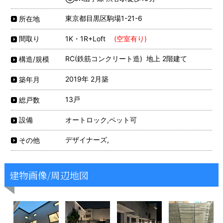
東京都目黒区駒場1-21-6
所在地
1K・1R+Loft
(空室有り)
間取り
RC(鉄筋コンクリート造) 地上 2階建て
構造/規模
2019年 2月築
築年月
13戸
総戸数
オートロック,ペット可
設備
デザイナーズ,
その他
建物画像/周辺地図