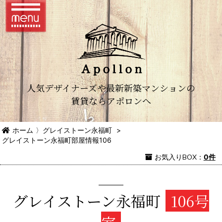
人気デザイナーズや最新新築マンションの
賃貸ならアポロンへ
ホーム
〉
グレイストーン永福町
>
グレイストーン永福町部屋情報106
お気入り
BOX
：
0件
グレイストーン永福町
106号