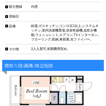
代理
取引態様
登録日
給湯,ガスキッチン,コンロ2口以上,システムキ
設備
ッチン,室内洗濯機置場,浴室乾燥機,追炊き機
能,ウォシュレット,エアコン,TVインターホン,
フローリング,収納,角部屋,光ファイバー,
2人入居可,初期費用安め,
その他
間取り図/画像/周辺地図