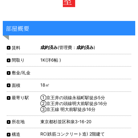
室
部屋概要
成約済み
(管理費：
成約済み
)
賃料
1K(洋6帖 )
間取り
敷金/礼金
18㎡
面積
①京王井の頭線永福町駅徒歩5分
最寄り駅
②京王井の頭線明大前駅徒歩16分
③京王線 明大前駅徒歩16分
東京都杉並区和泉3-16-20
所在地
RC(鉄筋コンクリート造) 2階建て
構造