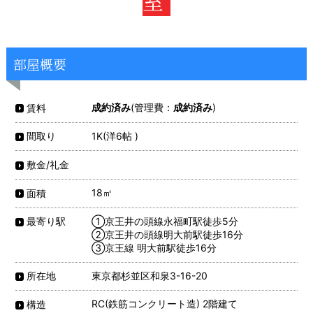
室
部屋概要
成約済み
(管理費：
成約済み
)
賃料
1K(洋6帖 )
間取り
敷金/礼金
18㎡
面積
①京王井の頭線永福町駅徒歩5分
最寄り駅
②京王井の頭線明大前駅徒歩16分
③京王線 明大前駅徒歩16分
東京都杉並区和泉3-16-20
所在地
RC(鉄筋コンクリート造) 2階建て
構造