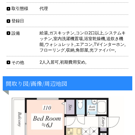
代理
取引態様
登録日
給湯,ガスキッチン,コンロ2口以上,システムキ
設備
ッチン,室内洗濯機置場,浴室乾燥機,追炊き機
能,ウォシュレット,エアコン,TVインターホン,
フローリング,収納,角部屋,光ファイバー,
2人入居可,初期費用安め,
その他
間取り図/画像/周辺地図