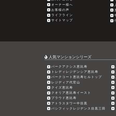
オーナー様へ
お客様の声
ライフライン
サイトマップ
人気マンションシリーズ
パークアクシス恵比寿
トレディレジデンシア恵比寿
パークコート恵比寿ヒルトップ
レジディア代官山
クイズ恵比寿
クオリア恵比寿イースト
プラウド恵比寿
アトラスタワー中目黒
パシフィックレジデンス目黒三田