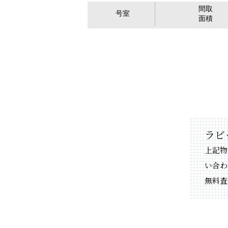
間取
号室
面積
ラビ
上記物
い合わ
無料査