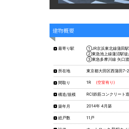
建物概要
①JR京浜東北線蒲田駅
最寄り駅
②東急池上線蓮沼駅徒
③東急多摩川線 矢口渡
東京都大田区西蒲田7-24
所在地
1R
(空室有り)
間取り
RC(鉄筋コンクリート造)
構造/規模
2014年 4月築
築年月
11戸
総戸数