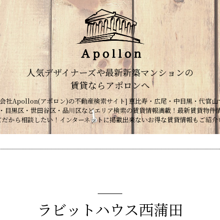
人気デザイナーズや最新新築マンションの
賃貸ならアポロンへ
会社Apollon(アポロン)の不動産検索サイト] 恵比寿・広尾・中目黒・代官山
・目黒区・世田谷区・品川区などエリア検索の賃貸情報満載！最新賃貸物件
てだから相談したい！インターネットに掲載出来ないお得な賃貸情報もご紹介
ラビットハウス西蒲田