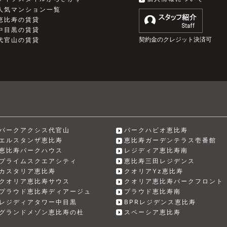
人気マンション一覧
恵比寿の賃貸
中目黒の賃貸
契約金のクレジット決済可
代官山の賃貸
パークアクシス代官山
パークハビオ恵比寿
エルスタンザ恵比寿
恵比寿ガーデンテラス壱番館
恵比寿パークハウス
レジディア恵比寿南
プライムスクエアシティ
恵比寿三田レジデンス
カスタリア恵比寿
クオリアYz恵比寿
クオリア恵比寿サウス
クオリア恵比寿パークフロント
プラウド恵比寿ディアージュ
プラウド恵比寿南
レジディアタワー中目黒
BPRレジデンス恵比寿
グランドメゾン恵比寿の杜
スペーシア恵比寿