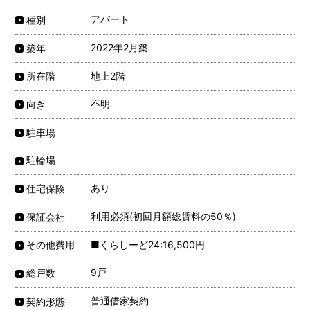
アパート
種別
2022年2月築
築年
地上2階
所在階
不明
向き
駐車場
駐輪場
あり
住宅保険
利用必須(初回月額総賃料の50％)
保証会社
■くらしーど24:16,500円
その他費用
9戸
総戸数
普通借家契約
契約形態