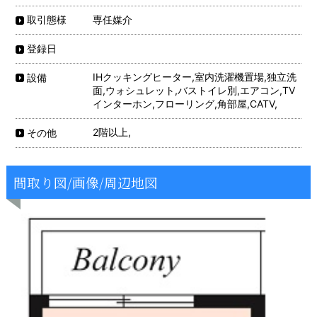
専任媒介
取引態様
登録日
IHクッキングヒーター,室内洗濯機置場,独立洗
設備
面,ウォシュレット,バストイレ別,エアコン,TV
インターホン,フローリング,角部屋,CATV,
2階以上,
その他
間取り図/画像/周辺地図