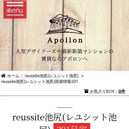
人気デザイナーズや最新新築マンションの
賃貸ならアポロンへ
ホーム
〉
reussite池尻(レユシット池尻)
>
reussite池尻(レユシット池尻)部屋情報201
お気入り
BOX
：
0件
reussite池尻(レユシット池