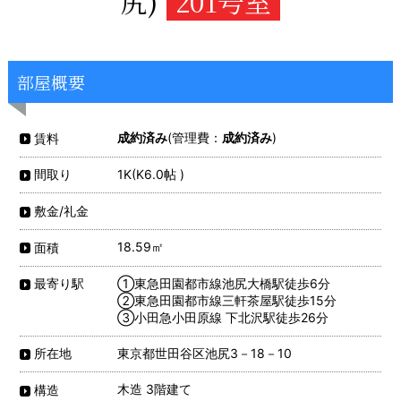
尻)
201号室
部屋概要
成約済み
(管理費：
成約済み
)
賃料
1K(K6.0帖 )
間取り
敷金/礼金
18.59㎡
面積
①東急田園都市線池尻大橋駅徒歩6分
最寄り駅
②東急田園都市線三軒茶屋駅徒歩15分
③小田急小田原線 下北沢駅徒歩26分
東京都世田谷区池尻3－18－10
所在地
木造 3階建て
構造