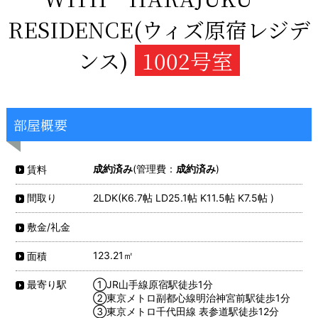
RESIDENCE(ウィズ原宿レジデ
ンス)
1002号室
部屋概要
成約済み
(管理費：
成約済み
)
賃料
2LDK(K6.7帖 LD25.1帖 K11.5帖 K7.5帖 )
間取り
敷金/礼金
123.21㎡
面積
①JR山手線原宿駅徒歩1分
最寄り駅
②東京メトロ副都心線明治神宮前駅徒歩1分
③東京メトロ千代田線 表参道駅徒歩12分