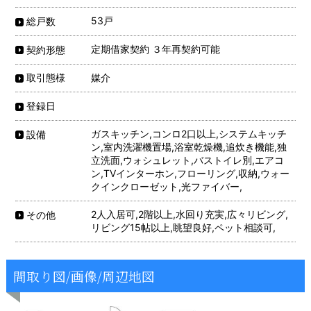
53戸
総戸数
定期借家契約 ３年再契約可能
契約形態
媒介
取引態様
登録日
ガスキッチン,コンロ2口以上,システムキッチ
設備
ン,室内洗濯機置場,浴室乾燥機,追炊き機能,独
立洗面,ウォシュレット,バストイレ別,エアコ
ン,TVインターホン,フローリング,収納,ウォー
クインクローゼット,光ファイバー,
2人入居可,2階以上,水回り充実,広々リビング,
その他
リビング15帖以上,眺望良好,ペット相談可,
間取り図/画像/周辺地図