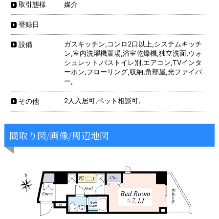
媒介
取引態様
登録日
ガスキッチン,コンロ2口以上,システムキッチ
設備
ン,室内洗濯機置場,浴室乾燥機,独立洗面,ウォ
シュレット,バストイレ別,エアコン,TVインタ
ーホン,フローリング,収納,角部屋,光ファイバ
ー,
2人入居可,ペット相談可,
その他
間取り図/画像/周辺地図