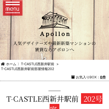
人気デザイナーズや最新新築マンションの
賃貸ならアポロンへ
ホーム
〉
T-CASTLE西新井駅前
>
T-CASTLE西新井駅前部屋情報202
お気入り
BOX
：
0件
T-CASTLE西新井駅前
202号