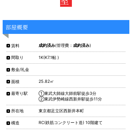
室
部屋概要
成約済み
(管理費：
成約済み
)
賃料
1K(K7.1帖 )
間取り
敷金/礼金
25.82㎡
面積
①東武大師線大師前駅徒歩3分
最寄り駅
②東武伊勢崎線西新井駅徒歩11分
東京都足立区西新井本町
所在地
RC(鉄筋コンクリート造) 10階建て
構造