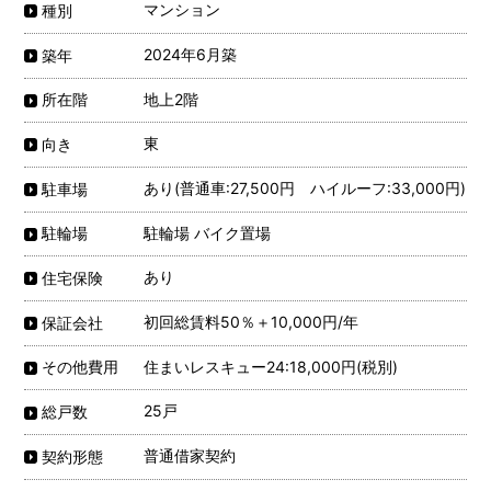
マンション
種別
2024年6月築
築年
地上2階
所在階
東
向き
あり(普通車:27,500円 ハイルーフ:33,000円)
駐車場
駐輪場 バイク置場
駐輪場
あり
住宅保険
初回総賃料50％＋10,000円/年
保証会社
住まいレスキュー24:18,000円(税別)
その他費用
25戸
総戸数
普通借家契約
契約形態