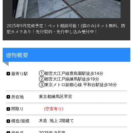
2025年9月完成予定！ペット相談可能！(猫のみ)ネット無料、防
犯カメラあり！先行契約・先行申し込み受付中！
建物概要
①都営大江戸線豊島園駅徒歩14分
最寄り駅
②都営大江戸線練馬駅徒歩19分
③東京メトロ副都心線 平和台駅徒歩16分
東京都練馬区早宮
所在地
(空室有り)
間取り
木造 地上 2階建て
構造/規模
2025年 9月築
築年月