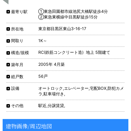
①東急田園都市線池尻大橋駅徒歩4分
最寄り駅
②東急東横線中目黒駅徒歩15分
東京都目黒区東山3-16-17
所在地
1K～
間取り
RC(鉄筋コンクリート造) 地上 5階建て
構造/規模
2005年 4月築
築年月
56戸
総戸数
オートロック,エレベーター,宅配BOX,防犯カメ
設備
ラ,駐車場付き,
駅近,分譲賃貸,
その他
建物画像/周辺地図